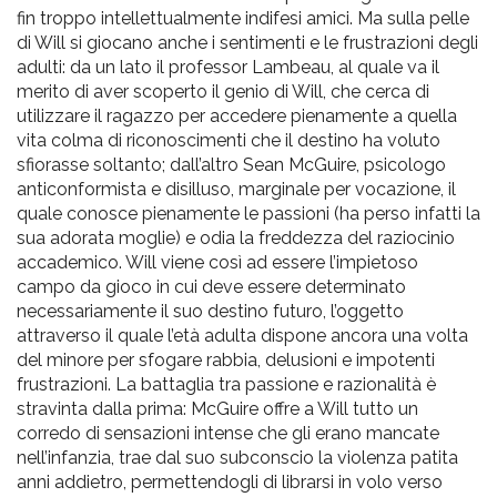
fin troppo intellettualmente indifesi amici. Ma sulla pelle
di Will si giocano anche i sentimenti e le frustrazioni degli
adulti: da un lato il professor Lambeau, al quale va il
merito di aver scoperto il genio di Will, che cerca di
utilizzare il ragazzo per accedere pienamente a quella
vita colma di riconoscimenti che il destino ha voluto
sfiorasse soltanto; dall’altro Sean McGuire, psicologo
anticonformista e disilluso, marginale per vocazione, il
quale conosce pienamente le passioni (ha perso infatti la
sua adorata moglie) e odia la freddezza del raziocinio
accademico. Will viene così ad essere l’impietoso
campo da gioco in cui deve essere determinato
necessariamente il suo destino futuro, l’oggetto
attraverso il quale l’età adulta dispone ancora una volta
del minore per sfogare rabbia, delusioni e impotenti
frustrazioni. La battaglia tra passione e razionalità è
stravinta dalla prima: McGuire offre a Will tutto un
corredo di sensazioni intense che gli erano mancate
nell’infanzia, trae dal suo subconscio la violenza patita
anni addietro, permettendogli di librarsi in volo verso