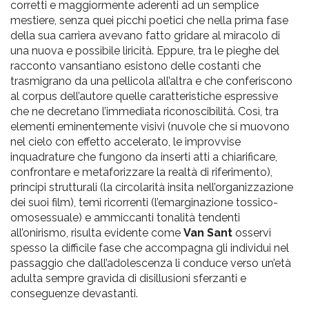
corretti e maggiormente aderenti ad un semplice
mestiere, senza quei picchi poetici che nella prima fase
della sua carriera avevano fatto gridare al miracolo di
una nuova e possibile liricità. Eppure, tra le pieghe del
racconto vansantiano esistono delle costanti che
trasmigrano da una pellicola all’altra e che conferiscono
al corpus dell’autore quelle caratteristiche espressive
che ne decretano l’immediata riconoscibilità. Così, tra
elementi eminentemente visivi (nuvole che si muovono
nel cielo con effetto accelerato, le improvvise
inquadrature che fungono da inserti atti a chiarificare,
confrontare e metaforizzare la realtà di riferimento),
principi strutturali (la circolarità insita nell’organizzazione
dei suoi film), temi ricorrenti (l’emarginazione tossico-
omosessuale) e ammiccanti tonalità tendenti
all’onirismo, risulta evidente come
Van Sant
osservi
spesso la difficile fase che accompagna gli individui nel
passaggio che dall’adolescenza li conduce verso un’età
adulta sempre gravida di disillusioni sferzanti e
conseguenze devastanti.