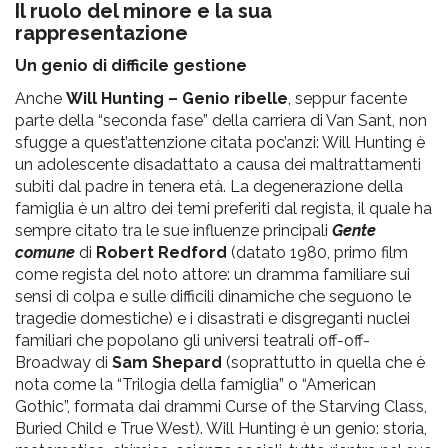
Il ruolo del minore e la sua
rappresentazione
Un genio di difficile gestione
Anche
Will Hunting – Genio ribelle
, seppur facente
parte della “seconda fase” della carriera di Van Sant, non
sfugge a quest’attenzione citata poc’anzi: Will Hunting è
un adolescente disadattato a causa dei maltrattamenti
subiti dal padre in tenera età. La degenerazione della
famiglia è un altro dei temi preferiti dal regista, il quale ha
sempre citato tra le sue influenze principali
Gente
comune
di
Robert Redford
(datato 1980, primo film
come regista del noto attore: un dramma familiare sui
sensi di colpa e sulle difficili dinamiche che seguono le
tragedie domestiche) e i disastrati e disgreganti nuclei
familiari che popolano gli universi teatrali off-off-
Broadway di
Sam Shepard
(soprattutto in quella che è
nota come la “Trilogia della famiglia” o “American
Gothic”, formata dai drammi Curse of the Starving Class,
Buried Child e True West). Will Hunting è un genio: storia,