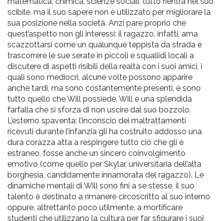
matematica, chimica, scienze sociali, tutto rientra nel suo
scibile, ma il suo sapere non è utilizzato per migliorare la
sua posizione nella società. Anzi pare proprio che
quest’aspetto non gli interessi: il ragazzo, infatti, ama
scazzottarsi come un qualunque teppista da strada e
trascorrere le sue serate in piccoli e squallidi locali a
discutere di aspetti risibili della realtà con i suoi amici, i
quali sono mediocri, alcune volte possono apparire
anche tardi, ma sono costantemente presenti, e sono
tutto quello che Will possiede. Will è una splendida
farfalla che si sforza di non uscire dal suo bozzolo.
L’esterno spaventa: l’inconscio dei maltrattamenti
ricevuti durante l’infanzia gli ha costruito addosso una
dura corazza atta a respingere tutto ciò che gli è
estraneo, fosse anche un sincero coinvolgimento
emotivo (come quello per Skylar, universitaria dell’alta
borghesia, candidamente innamorata del ragazzo). Le
dinamiche mentali di Will sono fini a se stesse, il suo
talento è destinato a rimanere circoscritto al suo interno
oppure, altrettanto poco utilmente, a mortificare
studenti che utilizzano la cultura per far sfigurare i suoi