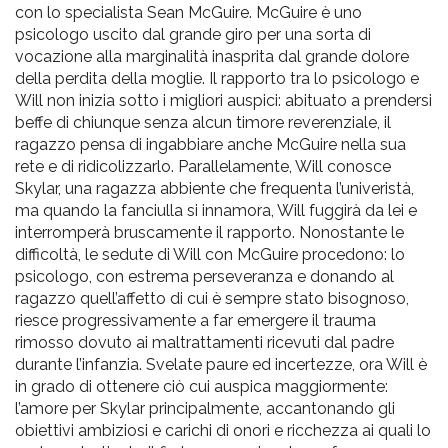
con lo specialista Sean McGuire. McGuire è uno
psicologo uscito dal grande giro per una sorta di
vocazione alla marginalità inasprita dal grande dolore
della perdita della moglie. Il rapporto tra lo psicologo e
Will non inizia sotto i migliori auspici: abituato a prendersi
beffe di chiunque senza alcun timore reverenziale, il
ragazzo pensa di ingabbiare anche McGuire nella sua
rete e di ridicolizzarlo. Parallelamente, Will conosce
Skylar, una ragazza abbiente che frequenta l’univeristà,
ma quando la fanciulla si innamora, Will fuggirà da lei e
interromperà bruscamente il rapporto. Nonostante le
difficoltà, le sedute di Will con McGuire procedono: lo
psicologo, con estrema perseveranza e donando al
ragazzo quell’affetto di cui è sempre stato bisognoso,
riesce progressivamente a far emergere il trauma
rimosso dovuto ai maltrattamenti ricevuti dal padre
durante l’infanzia. Svelate paure ed incertezze, ora Will è
in grado di ottenere ciò cui auspica maggiormente:
l’amore per Skylar principalmente, accantonando gli
obiettivi ambiziosi e carichi di onori e ricchezza ai quali lo