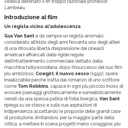
vedeva destinato il fin troppo razionale professor
Lambeau.
Introduzione al film
Un regista vicino al'adolescenza
Gus Van Sant
è da sempre un regista anomalo:
considerato all’inizio degli anni Novanta uno degli alfieri
di una ritrovata libertà d’espressione dei cineasti
americani affrancati dalle rigide regole
dell’intrattenimento commerciale dettato dalla
macchina hollywoodiana, dopo l’insuccesso del suo film
più ambizioso,
Cowgirl: il nuovo sesso
(1995), opera
irrealizzabile perché tratta dal romanzo di uno scrittore
come
Tom Robbins
, capace in ogni più piccolo inciso di
evocare paesaggi grottescamente e surrealisticamente
venati da una spessa patina di follia lisergica,
Van Sant
ripiega su se stesso e sulle sue aspirazioni di
indipendenza accettando le proposte delle grandi case
di produzione, limitandosi, per la maggior parte della
critica, a mettere in scena progetti meno coraggiosi, più