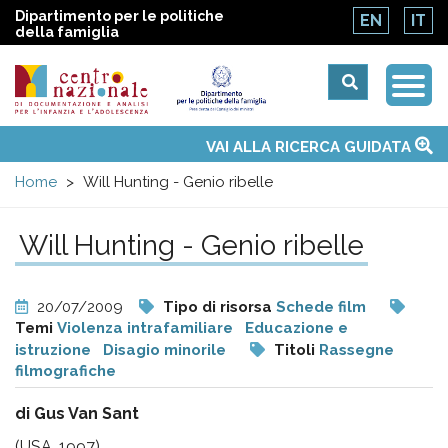
Dipartimento per le politiche
EN
IT
della famiglia
Togg
Centro
Navi
Main
VAI ALLA RICERCA GUIDATA
Chi siamo
Osservatori nazionali
Siti d'interesse
Notizie
Eventi
Contatti
Temi
Attività
Convenzione ONU
menu
nazionale
Home
Will Hunting - Genio ribelle
di
Will Hunting - Genio ribelle
Documentazione
20/07/2009
Tipo di risorsa
Schede film
e
Temi
Violenza intrafamiliare
Educazione e
istruzione
Disagio minorile
Titoli
Rassegne
filmografiche
analisi
di Gus Van Sant
(USA, 1997)