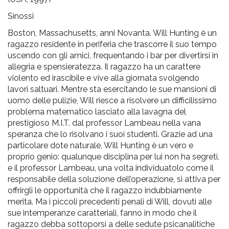
pr
Sinossi
l'infanzia
Boston, Massachusetts, anni Novanta. Will Hunting è un
ragazzo residente in periferia che trascorre il suo tempo
e
uscendo con gli amici, frequentando i bar per divertirsi in
allegria e spensieratezza. Il ragazzo ha un carattere
l'adolescenza
violento ed irascibile e vive alla giornata svolgendo
lavori saltuari. Mentre sta esercitando le sue mansioni di
uomo delle pulizie, Will riesce a risolvere un difficilissimo
problema matematico lasciato alla lavagna del
prestigioso M.I.T. dal professor Lambeau nella vana
speranza che lo risolvano i suoi studenti. Grazie ad una
particolare dote naturale, Will Hunting è un vero e
proprio genio: qualunque disciplina per lui non ha segreti,
e il professor Lambeau, una volta individuatolo come il
responsabile della soluzione dell’operazione, si attiva per
offrirgli le opportunità che il ragazzo indubbiamente
merita. Ma i piccoli precedenti penali di Will, dovuti alle
sue intemperanze caratteriali, fanno in modo che il
ragazzo debba sottoporsi a delle sedute psicanalitiche