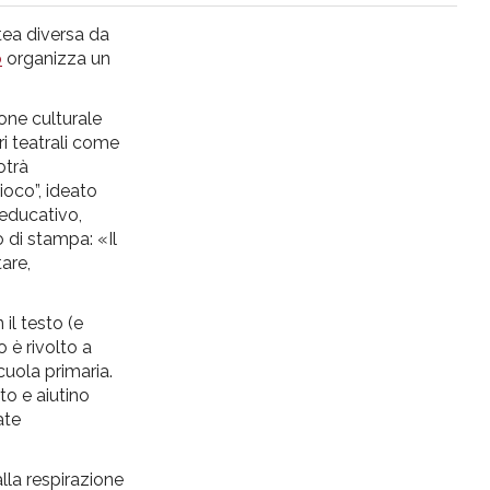
atea diversa da
o
organizza un
ione culturale
ri teatrali come
otrà
ioco”, ideato
«educativo,
o di stampa: «Il
are,
il testo (e
 è rivolto a
cuola primaria.
to e aiutino
ate
lla respirazione