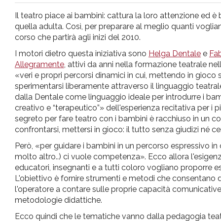
pr
Il teatro piace ai bambini: cattura la loro attenzione ed è
quella adulta. Così, per preparare al meglio quanti vogli
l'infanzia
corso che partirà agli inizi del 2010.
I motori dietro questa iniziativa sono
Helga Dentale
e
Fab
e
Allegramente
, attivi da anni nella formazione teatrale nel
«veri e propri percorsi dinamici in cui, mettendo in gioco 
sperimentarsi liberamente attraverso il linguaggio teatra
l'adolescenza
dalla Dentale come linguaggio ideale per introdurre i bambi
creativo e “terapeutico”» dell'esperienza recitativa per i p
segreto per fare teatro con i bambini è racchiuso in un c
confrontarsi, mettersi in gioco: il tutto senza giudizi né 
Però, «per guidare i bambini in un percorso espressivo in 
molto altro..) ci vuole competenza». Ecco allora l'esigenz
educatori, insegnanti e a tutti coloro vogliano proporre es
L'obiettivo è fornire strumenti e metodi che consentano d
l'operatore a contare sulle proprie capacità comunicative 
metodologie didattiche.
Ecco quindi che le tematiche vanno dalla pedagogia teatr