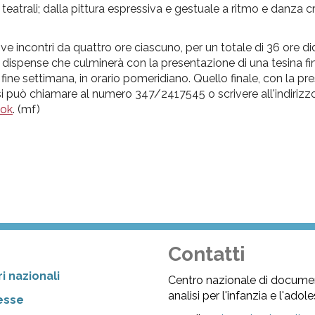
teatrali; dalla pittura espressiva e gestuale a ritmo e danza c
ove incontri da quattro ore ciascuno, per un totale di 36 ore di
i e dispense che culminerà con la presentazione di una tesina fi
i fine settimana, in orario pomeridiano. Quello finale, con la p
, si può chiamare al numero 347/2417545 o scrivere all'indirizz
ok
. (mf)
Contatti
i nazionali
Centro nazionale di docume
analisi per l'infanzia e l'ado
resse