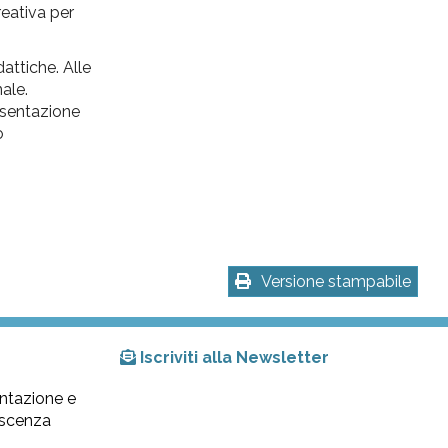
reativa per
dattiche. Alle
nale.
resentazione
o
Versione stampabile
Iscriviti alla Newsletter
ntazione e
lescenza