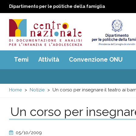
Dipartimento per le politiche della famiglia
Centro
Main
Temi
Attività
Convenzione ONU
menu
nazionale
di
Home
Notizie
Un corso per insegnare il teatro ai bam
Documentazione
Un corso per insegnare
e
analisi
05/10/2009