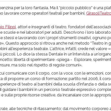
 benzina per la loro fantasia. Ma il “piccolo pubblico” è una pl
ano lavorare come operatori teatrali per bambini,
GirasoliTeatr
io Filippi
, attori e insegnanti di teatro, fondatori dell'associaz
le scuole e nei laboratori per adulti. Descrivono i loro laborato
se stessi e lavorando con i propri strumenti creativi, ognuno p
le». Questo approccio si ritrova anche nel metodo “Teatro in g
ni all'esperienza teatrale. L'attrice, infatti, crede nel valore 
iù piccoli. Lo dice la stessa Dentale in un'intervista a un'organ
oncetto: libertà di sperimentare -spiega - Esplorare, speriment
censure, ma solo nel rispetto di regole comuni».
cui comunicare con il corpo, con la voce, con le emozioni, con 
a di proporre un corso di formazione: partito nel 2006, il corso
perienze di teatro ai bambini della scuola d'infanzia o della s
i guidare i bambini in un percorso teatrale espressivo comple
e sulle proprie risorse creative, da incanalare con le appropri
ale, alle tecniche di rilassamento; dal movimento corporeo a