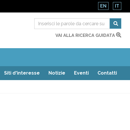
EN
IT
VAI ALLA RICERCA GUIDATA
Siti d'interesse
Notizie
Eventi
Contatti