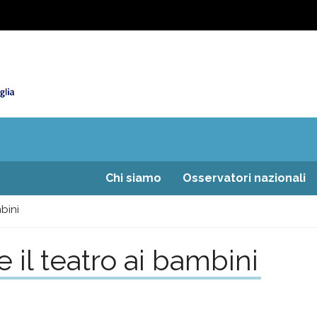
Chi siamo
Osservatori nazionali
bini
 il teatro ai bambini