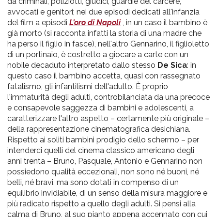
da criminali, poliziotti, giudici, guardie del carcere,
avvocati e genitori; nei due episodi dedicati all'infanzia
del film a episodi
L'oro di Napoli
, in un caso il bambino è
già morto (si racconta infatti la storia di una madre che
ha perso il figlio in fasce), nell'altro Gennarino, il figlioletto
di un portinaio, è costretto a giocare a carte con un
nobile decaduto interpretato dallo stesso
De Sica
: in
questo caso il bambino accetta, quasi con rassegnato
fatalismo, gli infantilismi dell'adulto. È proprio
l'immaturità degli adulti, controbilanciata da una precoce
e consapevole saggezza di bambini e adolescenti, a
caratterizzare l'altro aspetto – certamente più originale –
della rappresentazione cinematografica desichiana.
Rispetto ai soliti bambini prodigio dello schermo – per
intenderci quelli del cinema classico americano degli
anni trenta – Bruno, Pasquale, Antonio e Gennarino non
possiedono qualità eccezionali, non sono né buoni, né
belli, né bravi, ma sono dotati in compenso di un
equilibrio invidiabile, di un senso della misura maggiore e
più radicato rispetto a quello degli adulti. Si pensi alla
calma di Bruno, al suo pianto appena accennato con cui