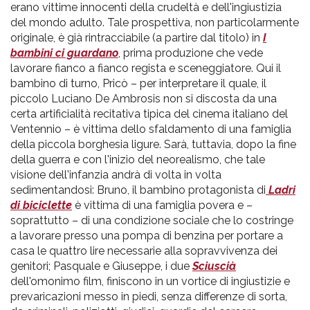
pr
erano vittime innocenti della crudeltà e dell'ingiustizia
del mondo adulto. Tale prospettiva, non particolarmente
l'infanzia
originale, è già rintracciabile (a partire dal titolo) in
I
bambini ci guardano
, prima produzione che vede
e
lavorare fianco a fianco regista e sceneggiatore. Qui il
bambino di turno, Pricò – per interpretare il quale, il
l'adolescenza
piccolo Luciano De Ambrosis non si discosta da una
certa artificialità recitativa tipica del cinema italiano del
Ventennio – è vittima dello sfaldamento di una famiglia
della piccola borghesia ligure. Sarà, tuttavia, dopo la fine
della guerra e con l'inizio del neorealismo, che tale
visione dell'infanzia andrà di volta in volta
sedimentandosi: Bruno, il bambino protagonista di
Ladri
di biciclette
è vittima di una famiglia povera e –
soprattutto – di una condizione sociale che lo costringe
a lavorare presso una pompa di benzina per portare a
casa le quattro lire necessarie alla sopravvivenza dei
genitori; Pasquale e Giuseppe, i due
Sciuscià
dell'omonimo film, finiscono in un vortice di ingiustizie e
prevaricazioni messo in piedi, senza differenze di sorta,