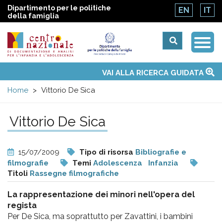
Dipartimento per le politiche
EN
IT
della famiglia
Togg
Centro
Navi
Main
VAI ALLA RICERCA GUIDATA
Chi siamo
Osservatori nazionali
Siti d'interesse
Notizie
Eventi
Contatti
Temi
Attività
Convenzione ONU
menu
nazionale
Home
Vittorio De Sica
di
Vittorio De Sica
Documentazione
15/07/2009
Tipo di risorsa
Bibliografie e
e
filmografie
Temi
Adolescenza
Infanzia
Titoli
Rassegne filmografiche
analisi
La rappresentazione dei minori nell'opera del
regista
Per De Sica, ma soprattutto per Zavattini, i bambini