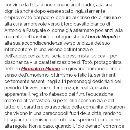
convince la folla a non denunciare il padre, alla sua
dignità anche dopo essere stato ingiustamente
rimproverato dal padre; oppure al senso della misura e
alla cura amorevole verso il loro cavallo bianco di
Antonio e Pasquale o, come già affermato poc'anzi, alla
maturità del bambino protagonista di
L'oro di Napoli
e
alla sua accondiscendenza verso le bizze del suo
interlocutore. In una visione dell'infanzia e
dell'adolescenza così seria e pessimista, spicca – per
dissonanza – la caratterizzazione di Totò, protagonista
del film
Miracolo a Milano
,
un giovane barbone pieno di
senso dell'umorismo, ottimismo e felicità, sentimenti
certamente assenti negli altri personaggi desichiani del
periodo. L'inversione di tendenza, in realtà, è solo
apparente: il registro fiabesco del film, l'educazione
materna al fantastico (si pensi alla scena iniziale del
latte) e il carattere extrasociale della comunità di barboni
che vivono in una baraccopoli fuori della città, rendono
lo sguardo ottimistico di Totò una specie di eccezione
alla regola. Non a caso, quando il “dio denaro” corrompe