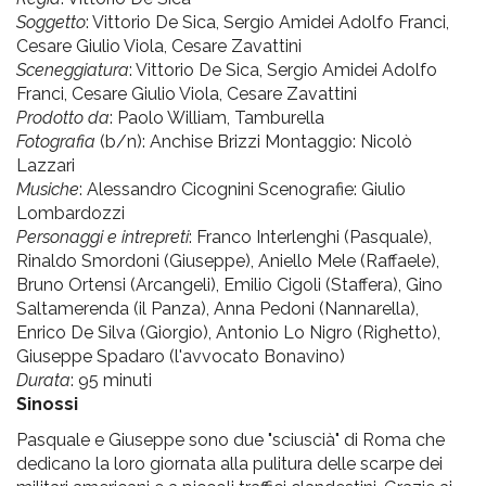
pr
Soggetto
: Vittorio De Sica, Sergio Amidei Adolfo Franci,
l'infanzia
Cesare Giulio Viola, Cesare Zavattini
Sceneggiatura
: Vittorio De Sica, Sergio Amidei Adolfo
Franci, Cesare Giulio Viola, Cesare Zavattini
e
Prodotto da
: Paolo William, Tamburella
Fotografia
(b/n): Anchise Brizzi Montaggio: Nicolò
l'adolescenza
Lazzari
Musiche
: Alessandro Cicognini Scenografie: Giulio
Lombardozzi
Personaggi e intrepreti
: Franco Interlenghi (Pasquale),
Rinaldo Smordoni (Giuseppe), Aniello Mele (Raffaele),
Bruno Ortensi (Arcangeli), Emilio Cigoli (Staffera), Gino
Saltamerenda (il Panza), Anna Pedoni (Nannarella),
Enrico De Silva (Giorgio), Antonio Lo Nigro (Righetto),
Giuseppe Spadaro (l'avvocato Bonavino)
Durata
: 95 minuti
Sinossi
Pasquale e Giuseppe sono due "sciuscià" di Roma che
dedicano la loro giornata alla pulitura delle scarpe dei