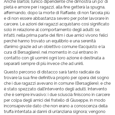
Anche Bartoli, l’unico dipendente che dimostra un po’ di
pietà e amore per i ragazzi, alla fine getterà la spugna,
affermando, dopo la morte di Raffaele, di non farcela più
e di non essere abbastanza severo per poter lavorare in
carcere. Le azioni dei ragazzi acquistano così significato
solo in relazione al comportamento degli adulti: se,
infatti, nella prima parte del film i due amici vivono felici
perché hanno trovato un equilibrio e una serenità
d’animo grazie ad un obiettivo comune (l’acquisto e la
cura di Bersagliere), nel momento in cui entrano in
contatto con gli uomini ogni loro azione è destinata a
separarli sempre di più invece che ad unirli.
Questo percorso di distacco sarà tanto radicale da
trovare la sua fine definitiva proprio per opera del sogno
che i due ragazzi avevano in comune (Bersagliere), e che
è stato spezzato dall’intervento degli adulti. Intervento
che è sempre invasivo: i due sciuscià finiscono in carcere
per colpa degli amici del fratello di Giuseppe, in modo
inconsapevole dato che non erano a conoscenza della
truffa intentata ai danni di un’anziana signora; vengono