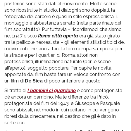
posteriori sono stati dati al movimento. Molte scene
sono ricostruite in studio, i dialoghi sono doppiati, la
fotografia del carcere è quasi in stile espressionista, il
montaggio è abbastanza serrato (nella parte finale del
film soprattutto). Pur tuttavia – ricordiamoci che siamo
nel 1947 e solo
Roma città aperta
era già stato girato
tra le pellicole neorealiste – gli elementi stilistici tipici del
movimento iniziano a fare la loro comparsa: riprese per
le strade e per i quartieri di Roma, attori non
professionisti, illuminazione naturale (per le scene
all’aperto), soggetto popolare. Per capire le novità
apportate dal film basta fare un veloce confronto con
un film di
De Sica
di poco anteriore a questo.
Si tratta di
I bambini ci guardano
e come protagonista
c’è ancora un bambino. Ma le differenze tra Pricò,
protagonista del film del 1943, e Giuseppe e Pasquale
sono abissali, nel modo in cui recitano, in cui vengono
ripresi dalla cinecamera, nel destino che gli è dato in
sorte ecc…