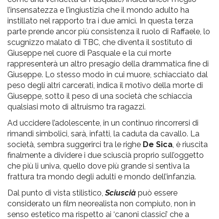
l’insensatezza e l’ingiustizia che il mondo adulto ha
instillato nel rapporto tra i due amici. In questa terza
parte prende ancor più consistenza il ruolo di Raffaele, lo
scugnizzo malato di TBC, che diventa il sostituto di
Giuseppe nel cuore di Pasquale e la cui morte
rappresenterà un altro presagio della drammatica fine di
Giuseppe. Lo stesso modo in cui muore, schiacciato dal
peso degli altri carcerati, indica il motivo della morte di
Giuseppe, sotto il peso di una società che schiaccia
qualsiasi moto di altruismo tra ragazzi.
Ad uccidere l’adolescente, in un continuo rincorrersi di
rimandi simbolici, sarà, infatti, la caduta da cavallo. La
società, sembra suggerirci tra le righe
De Sica
, è riuscita
finalmente a dividere i due sciuscià proprio sull’oggetto
che più li univa, quello dove più grande si sentiva la
frattura tra mondo degli adulti e mondo dell’infanzia.
Dal punto di vista stilistico,
Sciuscià
può essere
considerato un film neorealista non compiuto, non in
senso estetico ma rispetto ai ‘canoni classici’ che a