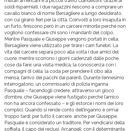
militari americani e a piccoli traffici clandestini. Grazie ai
soldi risparmiati, i due ragazzini riescono a comprare un
cavallo bianco di nome Bersagliere a lungo desiderato,
con cui girano fieri per la città. Coinvolti a loro insaputa in
un furto, finiscono però in un carcere minorile perché non
vogliono confessare chi sono i mandanti del colpo.
Mentre Pasquale e Giuseppe vengono portati in cella,
Bersagliere viene utilizzato per tirare i carri funebri. La
vita del carcere separa poco alla volta i due amici del
cuore, mentre scorrono i giorni cadenzati dalle poche
cose da fare: una visita medica, la conoscenza con i
compagni di cella, la coda per prendere il cibo alla
mensa, l’arrivo dei pacchi dai parenti. Durante l’ennesimo
interrogatorio, un commissario di polizia inganna
Pasquale – facendogli credere, attraverso un gioco
d’ombre, che Giuseppe viene fustigato perché l’amico
non ha ancora confessato – e gli estorce i nomi dei loro
complici. Quando si rende conto dell’inganno è ormai
troppo tardi: per tutto il carcere, anche per Giuseppe,
Pasquale è considerato un traditore. Per vendicarsi della
soffiata, il capo dei reclusi, Arcangeli, con il determinante