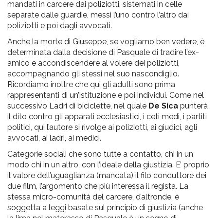
mandati in carcere dai poliziotti, sistemati in celle
separate dalle guardie, messi l’uno contro l’altro dai
poliziotti e poi dagli avvocati.
Anche la morte di Giuseppe, se vogliamo ben vedere, è
determinata dalla decisione di Pasquale di tradire l’ex-
amico e accondiscendere al volere dei poliziotti,
accompagnando gli stessi nel suo nascondiglio.
Ricordiamo inoltre che qui gli adulti sono prima
rappresentanti di un’istituzione e poi individui. Come nel
successivo Ladri di biciclette, nel quale
De Sica
punterà
il dito contro gli apparati ecclesiastici, i ceti medi, i partiti
politici, qui l’autore si rivolge ai poliziotti, ai giudici, agli
avvocati, ai ladri, ai medici.
Categorie sociali che sono tutte a contatto, chi in un
modo chi in un altro, con l’ideale della giustizia. E’ proprio
il valore dell’uguaglianza (mancata) il filo conduttore dei
due film, l’argomento che più interessa il regista. La
stessa micro-comunità del carcere, d’altronde, è
soggetta a leggi basate sul principio di giustizia (anche