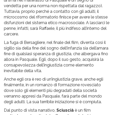
la lima nel materasso di Pasquale è un segno di
vendetta per una norma non rispettata dal ragazzo).
Tuttavia, proprio perché a contatto con gli adulti, il
microcosmo del riformatorio finisce per avere le stesse
disfunzioni del sistema etico macrosociale. A lasciarci le
penne, infatti, sarà Raffaele, il più indifeso all’interno del
carcere.
La fuga di Bersagliere, nel finale del film, diventa così il
sigillo sia della fine del sogno dell’infanzia sia dell’amara
fine di qualsiasi speranza di giustizia, che albergava fino
allora in Pasquale. Egli, dopo il suo gesto, acquisirà la
consapevolezza dell’ingiustizia come elemento
inevitabile della vita.
Anche egli ora è reo di un’ingiustizia grave, anche egli
finalmente, in un romanzo di formazione rovesciato
dove solo gli elementi più degradati della società
verranno appresi da Pasquale, farà parte del mondo
degli adulti. La sua terribile iniziazione si è compiuta.
Dal punto di vista narrativo,
Sciuscià
è un film