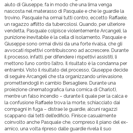
aiuto di Giuseppe, fa in modo che una lima venga
nascosta nel materasso di Pasquale e che le guardie la
trovino. Pasquale ha ormai tutti contro, eccetto Raffaele,
un ragazzo afflitto da tubercolosi. Quando, per ulteriore
vendetta, Pasquale colpisce violentemente Arcangeli, la
punizione inevitabile è la cella di isolamento. Pasquale e
Giuseppe sono ormai divisi da una forte rivalsa, che gli
avvocati rispettivi contribuiscono ad accrescere. Durante
il processo, infatti, per difendere i rispettivi assistiti, li
mettono l’uno contro l’altro. Il risultato è la condanna per
entrambi. Visto il risultato del processo, Giuseppe decide
di seguire Arcangeli che sta organizzando un’evasione,
promettendogli in cambio Bersagliere. Durante una
proiezione cinematografica (una comica di Charlot),
mentre un falso incendio – durante il quale per la calca e
la confusione Raffaele trova la morte, schiacciato dai
compagni in fuga – distrae le guardie, alcuni ragazzi
scappano dai tetti dell’edificio. Finisce casualmente
coinvolto anche Pasquale che, compreso il piano del ex-
amico, una volta ripreso dalle guardie rivela il suo