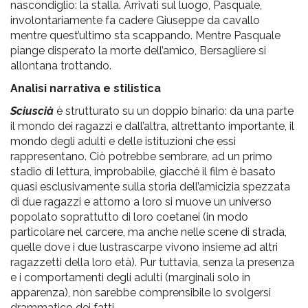
nascondiglio: la stalla. Arrivati sul luogo, Pasquale,
involontariamente fa cadere Giuseppe da cavallo
mentre quest’ultimo sta scappando. Mentre Pasquale
piange disperato la morte dell’amico, Bersagliere si
allontana trottando.
Analisi narrativa e stilistica
Sciuscià
è strutturato su un doppio binario: da una parte
il mondo dei ragazzi e dall’altra, altrettanto importante, il
mondo degli adulti e delle istituzioni che essi
rappresentano. Ciò potrebbe sembrare, ad un primo
stadio di lettura, improbabile, giacché il film è basato
quasi esclusivamente sulla storia dell’amicizia spezzata
di due ragazzi e attorno a loro si muove un universo
popolato soprattutto di loro coetanei (in modo
particolare nel carcere, ma anche nelle scene di strada,
quelle dove i due lustrascarpe vivono insieme ad altri
ragazzetti della loro età). Pur tuttavia, senza la presenza
e i comportamenti degli adulti (marginali solo in
apparenza), non sarebbe comprensibile lo svolgersi
drammatico dei fatti.