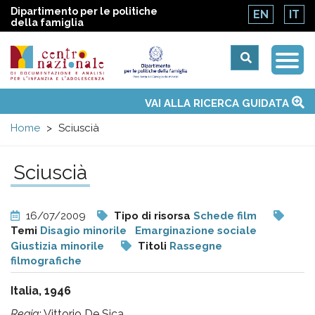
Dipartimento per le politiche
EN
IT
della famiglia
Togg
Centro
Navi
Main
VAI ALLA RICERCA GUIDATA
Chi siamo
Osservatori nazionali
Siti d'interesse
Notizie
Eventi
Contatti
Temi
Attività
Convenzione ONU
menu
nazionale
Home
Sciuscià
di
Sciuscià
Documentazione
16/07/2009
Tipo di risorsa
Schede film
e
Temi
Disagio minorile
Emarginazione sociale
Giustizia minorile
Titoli
Rassegne
filmografiche
analisi
Italia, 1946
Regia
: Vittorio De Sica