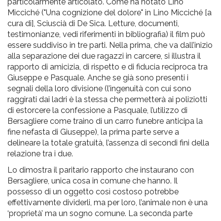
particolarmente articolato. Come ha notato Lino
Micciché ("Una cognizione del dolore" in Lino Micciché [a
cura di], Sciuscià di De Sica. Letture, documenti,
testimonianze, vedi riferimenti in bibliografia) il film può
essere suddiviso in tre parti. Nella prima, che va dall’inizio
alla separazione dei due ragazzi in carcere, si illustra il
rapporto di amicizia, di rispetto e di fiducia reciproca tra
Giuseppe e Pasquale. Anche se già sono presenti i
segnali della loro divisione (l’ingenuità con cui sono
raggirati dai ladri è la stessa che permetterà ai poliziotti
di estorcere la confessione a Pasquale, l’utilizzo di
Bersagliere come traino di un carro funebre anticipa la
fine nefasta di Giuseppe), la prima parte serve a
delineare la totale gratuità, l’assenza di secondi fini della
relazione tra i due.
Lo dimostra il paritario rapporto che instaurano con
Bersagliere, unica cosa in comune che hanno. Il
possesso di un oggetto così costoso potrebbe
effettivamente dividerli, ma per loro, l’animale non è una
‘proprietà’ ma un sogno comune. La seconda parte