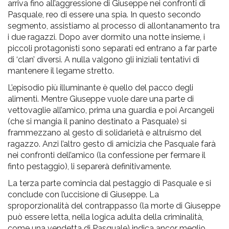
arriva fino all’aggressione di Giuseppe nei confronti di
Pasquale, reo di essere una spia. In questo secondo
segmento, assistiamo al processo di allontanamento tra
i due ragazzi. Dopo aver dormito una notte insieme, i
piccoli protagonisti sono separati ed entrano a far parte
di ‘clan’ diversi. A nulla valgono gli iniziali tentativi di
mantenere il legame stretto.
L’episodio più illuminante è quello del pacco degli
alimenti. Mentre Giuseppe vuole dare una parte di
vettovaglie all’amico, prima una guardia e poi Arcangeli
(che si mangia il panino destinato a Pasquale) si
frammezzano al gesto di solidarietà e altruismo del
ragazzo. Anzi l’altro gesto di amicizia che Pasquale farà
nei confronti dell’amico (la confessione per fermare il
finto pestaggio), li separerà definitivamente.
La terza parte comincia dal pestaggio di Pasquale e si
conclude con l’uccisione di Giuseppe. La
sproporzionalità del contrappasso (la morte di Giuseppe
può essere letta, nella logica adulta della criminalità,
come una vendetta di Pasquale) indica ancor meglio