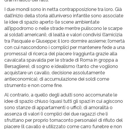
I due mondi sono in netta contrapposizione tra loro. Già
dall’inizio della storia all’universo infantile sono associate
le idee di spazio aperto (le scene ambientate
all’ippodromo o nelle strade mentre puliscono le scarpe
ai soldati americani), di lealtà e valori condivisi (l’amicizia
tra Pasquale e Giuseppe; il loro dormire assieme; l’omertà
con cui nascondono i complici per mantenere fede a una
promessa) di ricerca del piacere (raggiunta grazie alla
cavalcata spavalda per le strade di Roma in groppa a
Bersagliere), di sogno e idealismo (tanto che vogliono
acquistare un cavallo, decisione assolutamente
antieconomica), di accumulazione dei soldi come
strumento e non come fine.
Al contrario, a quello degli adulti sono accomunate le
idee di spazio chiuso (quasi tutti gli spazi in cui agiscono
sono stanze di appartamenti o uffici), di amoralità o
assenza di valori (i complici dei due ragazzi che li
sfruttano per proprio tornaconto personale) di rifiuto del
piacere (il cavallo è utilizzato come carro funebre e non