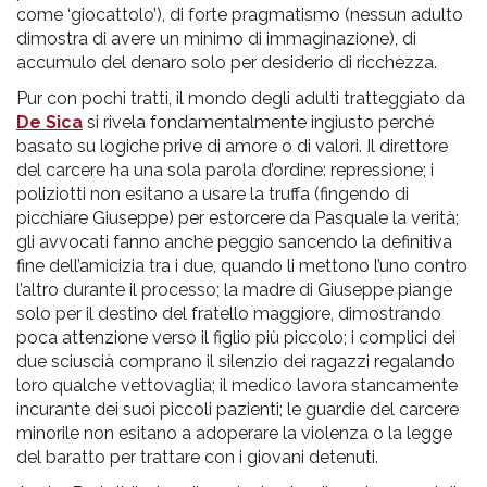
come ‘giocattolo’), di forte pragmatismo (nessun adulto
dimostra di avere un minimo di immaginazione), di
accumulo del denaro solo per desiderio di ricchezza.
Pur con pochi tratti, il mondo degli adulti tratteggiato da
De Sica
si rivela fondamentalmente ingiusto perché
basato su logiche prive di amore o di valori. Il direttore
del carcere ha una sola parola d’ordine: repressione; i
poliziotti non esitano a usare la truffa (fingendo di
picchiare Giuseppe) per estorcere da Pasquale la verità;
gli avvocati fanno anche peggio sancendo la definitiva
fine dell’amicizia tra i due, quando li mettono l’uno contro
l’altro durante il processo; la madre di Giuseppe piange
solo per il destino del fratello maggiore, dimostrando
poca attenzione verso il figlio più piccolo; i complici dei
due sciuscià comprano il silenzio dei ragazzi regalando
loro qualche vettovaglia; il medico lavora stancamente
incurante dei suoi piccoli pazienti; le guardie del carcere
minorile non esitano a adoperare la violenza o la legge
del baratto per trattare con i giovani detenuti.