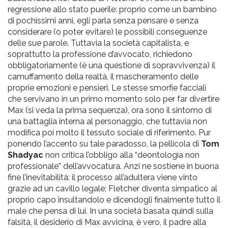
regressione allo stato puerile: proprio come un bambino
di pochissimi anni, egli parla senza pensare e senza
considerare (o poter evitare) le possibili conseguenze
delle sue parole. Tuttavia la società capitalista, e
soprattutto la professione d’avvocato, richiedono
obbligatoriamente (è una questione di sopravvivenza) il
camuffamento della realtà, il mascheramento delle
proprie emozioni e pensieri. Le stesse smorfie facciali
che servivano in un primo momento solo per far divertire
Max (si veda la prima sequenza), ora sono il sintomo di
una battaglia interna al personaggio, che tuttavia non
modifica poi molto il tessuto sociale di riferimento. Pur
ponendo l’accento su tale paradosso, la pellicola di
Tom
Shadyac
non critica l’obbligo alla “deontologia non
professionale” dell’avvocatura. Anzi ne sostiene in buona
fine l’inevitabilità: il processo all’adultera viene vinto
grazie ad un cavillo legale; Fletcher diventa simpatico al
proprio capo insultandolo e dicendogli finalmente tutto il
male che pensa di lui. In una società basata quindi sulla
falsità, il desiderio di Max avvicina, è vero, il padre alla