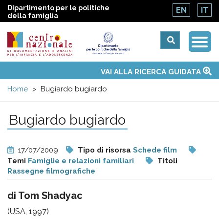
Dipartimento per le politiche
EN
IT
della famiglia
Togg
Centro
Navi
Main
VAI ALLA RICERCA GUIDATA
Chi siamo
Osservatori nazionali
Siti d'interesse
Notizie
Eventi
Contatti
Temi
Attività
Convenzione ONU
menu
nazionale
Home
Bugiardo bugiardo
di
Bugiardo bugiardo
Documentazione
17/07/2009
Tipo di risorsa
Schede film
e
Temi
Famiglie e relazioni familiari
Titoli
Rassegne filmografiche
analisi
di Tom Shadyac
(USA, 1997)