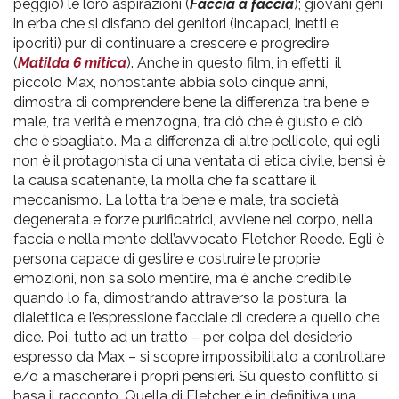
peggio) le loro aspirazioni (
Faccia a faccia
); giovani geni
in erba che si disfano dei genitori (incapaci, inetti e
ipocriti) pur di continuare a crescere e progredire
(
Matilda 6 mitica
). Anche in questo film, in effetti, il
piccolo Max, nonostante abbia solo cinque anni,
dimostra di comprendere bene la differenza tra bene e
male, tra verità e menzogna, tra ciò che è giusto e ciò
che è sbagliato. Ma a differenza di altre pellicole, qui egli
non è il protagonista di una ventata di etica civile, bensì è
la causa scatenante, la molla che fa scattare il
meccanismo. La lotta tra bene e male, tra società
degenerata e forze purificatrici, avviene nel corpo, nella
faccia e nella mente dell’avvocato Fletcher Reede. Egli è
persona capace di gestire e costruire le proprie
emozioni, non sa solo mentire, ma è anche credibile
quando lo fa, dimostrando attraverso la postura, la
dialettica e l’espressione facciale di credere a quello che
dice. Poi, tutto ad un tratto – per colpa del desiderio
espresso da Max – si scopre impossibilitato a controllare
e/o a mascherare i propri pensieri. Su questo conflitto si
basa il racconto. Quella di Fletcher è in definitiva una