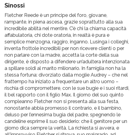
pr
Sinossi
l'infanzia
Fletcher Reede è un principe del foro, giovane,
rampante, in piena ascesa, grazie soprattutto alla sua
e
incredibile abilità nel mentire. C’è chi la chiama capacità
affabulatoria, chi dote oratoria, in realtà è pura e
semplice menzogna, raggiro, inganno. Lusinga i colleghi,
l'adolescenza
inventa frottole incredibili per non ricevere clienti o per
non parlare con la madre, accetta la corte della sua
dirigente, è disposto a difendere un’adultera intenzionata
a spillare soldi al marito milionario. In famiglia non ha la
stessa fortuna: divorziato dalla moglie Audrey – che nel
frattempo ha iniziato a frequentare un altro uomo –
rischia di compromettere, con le sue bugie e i suoi ritardi,
il bel rapporto con il figlio Max. Il giorno del suo quinto
compleanno Fletcher non si presenta alla sua festa,
nonostante abbia promesso il contrario, e il bambino,
deluso per l’ennesima bugia del padre, spegnendo le
candeline esprime il suo desiderio: che il genitore per un
giorno dica sempre la verità. La richiesta si avvera, e
all'improvviso Fletcher si ritrova, suo malgrado, ad