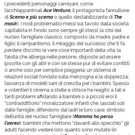
i precedenti personaggi carreyani, come
l’acchiappanimali
Ace Ventura
, il protagonista fannullone
di
Scemo e più scemo
o quello destabilizzante di
The
mask
). I nodi problematici messi sul tavolo dalla società
capitalista in fondo sono sempre gli stessi: la crisi del
nucleo famigliare classico, composto da madre, padre e
figlio; il rampantismo, il miraggio del successo che ti fa
perdere d’occhio le vere cose importanti della vita; la
falsità che alberga nelle persone, disposte ad essere
ipocrite con gli altri e con sé stesse pur di evitare conflitti
o anche solo per semplice piaggeria; un sistema di
relazioni sociali fondate sulla menzogna e la doppiezza;
l’assenza di modelli sani di crescita per i bambini. Spesso
e volentieri il cinema a stelle e strisce ha reagito a tali e
tanti problemi affidando a bambini o a piccoli eroi il
“contraddittorio” moralizzatore: infanti che, lasciati soli
dalle famiglie, difendono dai ladri le loro case, simbolo
dell’unità del nucleo famigliare (
Mamma ho perso
l’aereo
); bambini che mettono “davanti allo specchio” gli
adulti facendo vedere loro quanto sono mutate (in