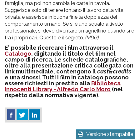
famiglia, ma poi non cambia le carte in tavola.
Suggerisce solo di tenere lontano il lavoro dalla vita
privata e asserisce in buona fine la doppiezza del
comportamento umano. Se si è uno squalo a livello
professionale, si deve diventare un agnellino quando si è
tra i propri cari. Questo è il segreto.
(MDG)
E' possibile ricercare i film attraverso il
Catalogo
, digitando il titolo del film nel
campo di ricerca. Le schede catalografiche,
oltre alla presentazione critica collegata con
link multimediale, contengono il
cast&credits
e una sinossi. Tutti i film in catalogo possono
essere richiesti in prestito alla
Biblioteca
Innocenti Library - Alfredo Carlo Moro
(nel
rispetto della normativa vigente).
Versione stampabile