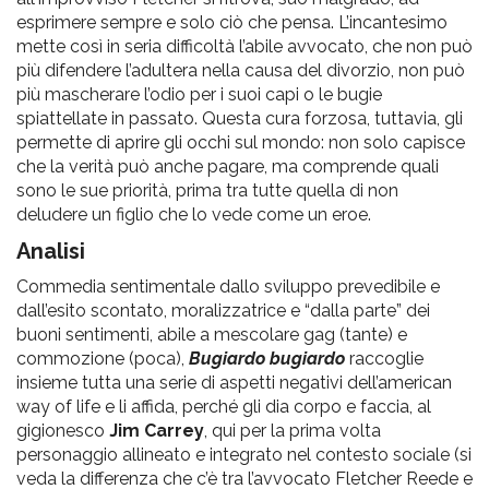
esprimere sempre e solo ciò che pensa. L’incantesimo
mette così in seria difficoltà l’abile avvocato, che non può
più difendere l’adultera nella causa del divorzio, non può
più mascherare l’odio per i suoi capi o le bugie
spiattellate in passato. Questa cura forzosa, tuttavia, gli
permette di aprire gli occhi sul mondo: non solo capisce
che la verità può anche pagare, ma comprende quali
sono le sue priorità, prima tra tutte quella di non
deludere un figlio che lo vede come un eroe.
Analisi
Commedia sentimentale dallo sviluppo prevedibile e
dall’esito scontato, moralizzatrice e “dalla parte” dei
buoni sentimenti, abile a mescolare gag (tante) e
commozione (poca),
Bugiardo bugiardo
raccoglie
insieme tutta una serie di aspetti negativi dell’american
way of life e li affida, perché gli dia corpo e faccia, al
gigionesco
Jim Carrey
, qui per la prima volta
personaggio allineato e integrato nel contesto sociale (si
veda la differenza che c’è tra l’avvocato Fletcher Reede e