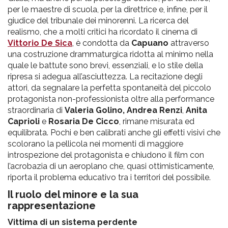
per le maestre di scuola, per la direttrice e, infine, per il
giudice del tribunale dei minorenni. La ricerca del
realismo, che a molti critici ha ricordato il cinema di
Vittorio De Sica
, è condotta da
Capuano
attraverso
una costruzione drammaturgica ridotta al minimo nella
quale le battute sono brevi, essenziali, e lo stile della
ripresa si adegua all’asciuttezza. La recitazione degli
attori, da segnalare la perfetta spontaneità del piccolo
protagonista non-professionista oltre alla performance
straordinaria di
Valeria Golino, Andrea Renzi
,
Anita
Caprioli
e
Rosaria De Cicco
, rimane misurata ed
equilibrata. Pochi e ben calibrati anche gli effetti visivi che
scolorano la pellicola nei momenti di maggiore
introspezione del protagonista e chiudono il film con
l’acrobazia di un aeroplano che, quasi ottimisticamente,
riporta il problema educativo tra i territori del possibile.
Il ruolo del minore e la sua
rappresentazione
Vittima di un sistema perdente