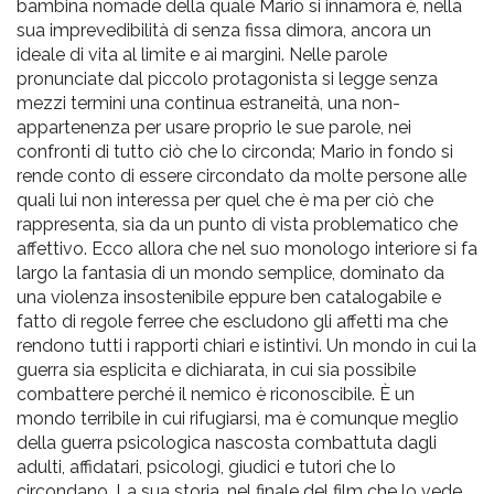
bambina nomade della quale Mario si innamora è, nella
sua imprevedibilità di senza fissa dimora, ancora un
ideale di vita al limite e ai margini. Nelle parole
pronunciate dal piccolo protagonista si legge senza
mezzi termini una continua estraneità, una non-
appartenenza per usare proprio le sue parole, nei
confronti di tutto ciò che lo circonda; Mario in fondo si
rende conto di essere circondato da molte persone alle
quali lui non interessa per quel che è ma per ciò che
rappresenta, sia da un punto di vista problematico che
affettivo. Ecco allora che nel suo monologo interiore si fa
largo la fantasia di un mondo semplice, dominato da
una violenza insostenibile eppure ben catalogabile e
fatto di regole ferree che escludono gli affetti ma che
rendono tutti i rapporti chiari e istintivi. Un mondo in cui la
guerra sia esplicita e dichiarata, in cui sia possibile
combattere perché il nemico è riconoscibile. È un
mondo terribile in cui rifugiarsi, ma è comunque meglio
della guerra psicologica nascosta combattuta dagli
adulti, affidatari, psicologi, giudici e tutori che lo
circondano. La sua storia, nel finale del film che lo vede