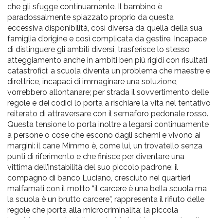
che gli sfugge continuamente. Il bambino è
paradossalmente spiazzato proprio da questa
eccessiva disponibilità, così diversa da quella della sua
famiglia d’origine e così complicata da gestire. Incapace
di distinguere gli ambiti diversi, trasferisce lo stesso
atteggiamento anche in ambiti ben più rigidi con risultati
catastrofici: a scuola diventa un problema che maestre e
direttrice, incapaci di immaginare una soluzione,
vorrebbero allontanare; per strada il sovvertimento delle
regole e dei codici lo porta a rischiare la vita nel tentativo
reiterato di attraversare con il semaforo pedonale rosso.
Questa tensione lo porta inoltre a legarsi continuamente
a persone o cose che escono dagli schemi e vivono ai
margini: il cane Mimmo è, come lui, un trovatello senza
punti di riferimento e che finisce per diventare una
vittima dell’instabilità del suo piccolo padrone; il
compagno di banco Luciano, cresciuto nei quartieri
malfamati con il motto “il carcere è una bella scuola ma
la scuola è un brutto carcere”, rappresenta il rifiuto delle
regole che porta alla microcriminalità; la piccola