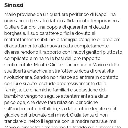
pr
Sinossi
l'infanzia
Mario proviene da un quartiere periferico di Napoli, ha
nove anni ed è stato dato in affidamento temporaneo a
e
Giulia e Sandro, una coppia di quarantenni dell’alta
borghesia. Il suo carattere difficile dovuto ai
maltrattamenti subiti nella famiglia d’origine e i problemi
l'adolescenza
di adattamento alla nuova realtà completamente
diversa rendono il rapporto con i nuovi genitori piuttosto
complicato e minano le basi del loro rapporto
sentimentale. Mentre Giulia si innamora di Mario e della
sua libertà anarchica e strafottente ricca di creatività
rivoluzionaria, Sandro non riesce ad entrare in contatto
con lui e si auto-esclude progressivamente dalla
famiglia. Le dinamiche familiari e scolastiche del
bambino vengono seguite attentamente sia dalla
psicologa, che deve fare relazioni periodiche
sull’andamento dell’affido, sia dalla tutrice legale e dal
giudice del tribunale dei minori. Giulia tenta di non
tranciare di netto il legame con la madre naturale, ma
Mario si dimostra sempre molto freddo e disinteressato