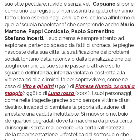
suo stile peculiare, ruvido e senza veli,
Capuano
si pone
come uno dei registi più interessanti tra quelli che hanno
fatto il loro esordio negli anni ’90 e si colloca all’interno di
quella “scuola napoletana” che comprende anche
Mario
Martone
,
Pappi Corsicato
,
Paolo Sorrentino
,
Stefano Incerti
. Il suo cinema è sempre attento ad
esplorare, partendo spesso da fatti di cronaca, le pieghe
nascoste della sua città, la stratificazione dei problemi
sociali, lontano dalla retorica o dalla banalizzazione dei
luoghi comuni. Le sue storie passano attraverso lo
sguardo dell’infanzia; infanzia violata o costretta alla
violenza ed alla criminalità per sopravvivere, come nel
caso di
Vito e gli altri
(1991) di
Pianese Nunzio, 14 anni a
maggio
(1996) o di
Luna rossa
(2001). I suoi personaggi,
come nelle tragedie greche, sono sempre vittime di un
destino, incapaci di cambiare la propria situazione, di
arrestare una caduta ineluttabile. Si muovono nel buio
dei quartieri degradati dove la macchina da presa cerca
di inseguirli senza mai perdere una certa raffinatezza
della rappresentazione, un’estetica del sottosuolo che