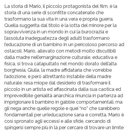
La storia di Mario, il piccolo protagonista del film, è la
storia di una serie di sconfitte concatenate che
trasformano la sua vita in una vera e propria guerra.
Quella suggerita dal titolo è la lotta del minore per la
sopravvivenza in un mondo in cui la burocrazia e
l’assoluta inadeguatezza degli adulti trasformano
l’educazione di un bambino in un pericoloso percorso ad
ostacoli. Mario, allevato con metodi molto discutibili
dalla madre nell’emarginazione culturale, educativa e
fisica, si trova catapultato nel mondo dorato dell’alta
borghesia. Giulia, la madre affidataria che vorrebbe
l’adozione, è però altrettanto instabile della madre
naturale: resa miope dal desiderio di trasformare il
piccolo in un artista ed affascinata dalla sua caotica ed
imprevedibile genialità anarchica rinuncia in partenza ad
imprigionare il bambino in gabbie comportamentali, ma
gli nega anche quelle regole e quei “no” che sarebbero
fondamentali per un’educazione sana e corretta. Mario è
così spronato agli eccessi e alle sfide, cercando di
spingersi sempre più in là per cercare di trovare un limite