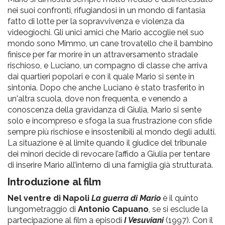
nei suoi confronti, rifugiandosi in un mondo di fantasia
fatto di lotte per la sopravvivenza e violenza da
videogiochi. Gli unici amici che Mario accoglie nel suo
mondo sono Mimmo, un cane trovatello che il bambino
finisce per far morire in un attraversamento stradale
rischioso, e Luciano, un compagno di classe che arriva
dai quartieri popolari e con il quale Mario si sente in
sintonia. Dopo che anche Luciano è stato trasferito in
un'altra scuola, dove non frequenta, e venendo a
conoscenza della gravidanza di Giulia, Mario si sente
solo e incompreso e sfoga la sua frustrazione con sfide
sempre più rischiose e insostenibili al mondo degli adulti.
La situazione è al limite quando il giudice del tribunale
dei minori decide di revocare l’affido a Giulia per tentare
di inserire Mario all’interno di una famiglia già strutturata.
Introduzione al film
Nel ventre di Napoli
La guerra di Mario
è il quinto
lungometraggio di
Antonio Capuano
, se si esclude la
partecipazione al film a episodi
I Vesuviani
(1997). Con il