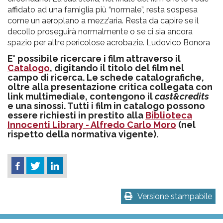
affidato ad una famiglia più “normale”, resta sospesa
come un aeroplano a mezz’aria. Resta da capire se il
decollo proseguirà normalmente o se ci sia ancora
spazio per altre pericolose acrobazie. Ludovico Bonora
E' possibile ricercare i film attraverso il
Catalogo
, digitando il titolo del film nel
campo di ricerca. Le schede catalografiche,
oltre alla presentazione critica collegata con
link multimediale, contengono il
cast&credits
e una sinossi. Tutti i film in catalogo possono
essere richiesti in prestito alla
Biblioteca
Innocenti Library - Alfredo Carlo Moro
(nel
rispetto della normativa vigente).
Versione stampabile