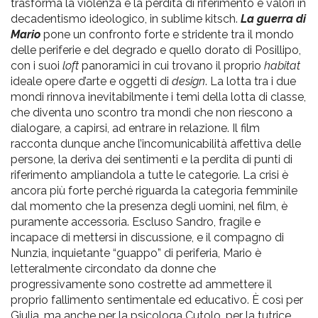
trasforma la violenza e la perdita di riferimento e valori in
decadentismo ideologico, in sublime kitsch.
La guerra di
Mario
pone un confronto forte e stridente tra il mondo
delle periferie e del degrado e quello dorato di Posillipo,
con i suoi
loft
panoramici in cui trovano il proprio
habitat
ideale opere d’arte e oggetti di
design
. La lotta tra i due
mondi rinnova inevitabilmente i temi della lotta di classe,
che diventa uno scontro tra mondi che non riescono a
dialogare, a capirsi, ad entrare in relazione. Il film
racconta dunque anche l’incomunicabilità affettiva delle
persone, la deriva dei sentimenti e la perdita di punti di
riferimento ampliandola a tutte le categorie. La crisi è
ancora più forte perché riguarda la categoria femminile
dal momento che la presenza degli uomini, nel film, è
puramente accessoria. Escluso Sandro, fragile e
incapace di mettersi in discussione, e il compagno di
Nunzia, inquietante “guappo” di periferia, Mario è
letteralmente circondato da donne che
progressivamente sono costrette ad ammettere il
proprio fallimento sentimentale ed educativo. È così per
Giulia, ma anche per la psicologa Cutolo, per la tutrice,