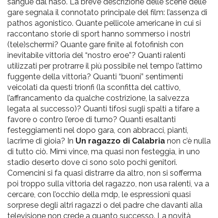
sangue dal naso. La breve descrizione delle scene delle
gare segnala il connotato principale del film: l’assenza di
pathos agonistico. Quante pellicole americane in cui si
raccontano storie di sport hanno sommerso i nostri
(tele)schermi? Quante gare finite al fotofinish con
inevitabile vittoria del “nostro eroe”? Quanti ralenti
utilizzati per protrarre il più possibile nel tempo l’attimo
fuggente della vittoria? Quanti “buoni” sentimenti
veicolati da questi trionfi (la sconfitta del cattivo,
l’affrancamento da qualche costrizione, la salvezza
legata al successo)? Quanti tifosi sugli spalti a tifare a
favore o contro l’eroe di turno? Quanti esaltanti
festeggiamenti nel dopo gara, con abbracci, pianti,
lacrime di gioia? In
Un ragazzo di Calabria
non c’è nulla
di tutto ciò. Mimì vince, ma quasi non festeggia, in uno
stadio deserto dove ci sono solo pochi genitori.
Comencini si fa quasi distrarre da altro, non si sofferma
poi troppo sulla vittoria del ragazzo, non usa ralenti, va a
cercare, con l’occhio della mdp, le espressioni quasi
sorprese degli altri ragazzi o del padre che davanti alla
televisione non crede a quanto successo. La novità