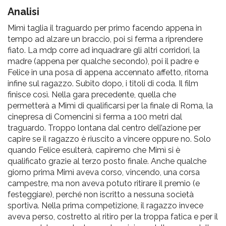
Analisi
Mimì taglia il traguardo per primo facendo appena in
tempo ad alzare un braccio, poi si ferma a riprendere
fiato. La mdp corre ad inquadrare gli altri corridori, la
madre (appena per qualche secondo), poi il padre e
Felice in una posa di appena accennato affetto, ritorna
infine sul ragazzo. Subito dopo, i titoli di coda. Il film
finisce così. Nella gara precedente, quella che
permetterà a Mimì di qualificarsi per la finale di Roma, la
cinepresa di Comencini si ferma a 100 metri dal
traguardo. Troppo lontana dal centro dell’azione per
capire se il ragazzo è riuscito a vincere oppure no. Solo
quando Felice esulterà, capiremo che Mimì si è
qualificato grazie al terzo posto finale. Anche qualche
giorno prima Mimì aveva corso, vincendo, una corsa
campestre, ma non aveva potuto ritirare il premio (e
festeggiare), perché non iscritto a nessuna società
sportiva. Nella prima competizione, il ragazzo invece
aveva perso, costretto al ritiro per la troppa fatica e per il