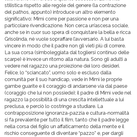
stilistica rispetto alle regole del genere (la contrazione
del pathos, appunto) introduce un altro elemento
significativo: Mimì corre per passione e non per una
particolare rivendicazione. Non cerca un’ascesa sociale,
anche se in cuor suo spera di conquistare la bella e ricca
Grisolinda, né vuole sopraffare l’avversario. A lui basta
vincere in modo che il padre non gli vieti più di correre.
La sua corsa (simboleggiata dal togliersi continuo delle
scarpe) è invece un ritorno alla natura. Sono gli adulti a
vedere nel ragazzo una proiezione dei loro desideri.
Felice, lo “sciancato”, uomo solo e escluso dalla
comunità per il suo handicap, vede in Mimì le proprie
gambe guarite e il coraggio di andarsene via dal paese
(coraggio che lui non possiede); il padre di Mimì vede nel
ragazzo la possibilità di una crescita intellettuale a lui
preclusa, e perciò lo costringe a studiare. La
contrapposizione ignoranza-pazzia e cultura-normalità
si fa prevalente per tutto il film, tanto che il padre legge
nella corsa del figlio un affaticamento della mente e il
rischio conseguente di diventare “pazzo” e, per dargli