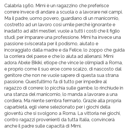
pr
Calabria 1960. Mimì è un ragazzino che preferisce
l'infanzia
correre invece di andare a scuola o a lavorare nei campi.
Ma il padre, uomo povero, guardiano di un manicomio,
costretto ad un lavoro così umile perché ignorante e
e
inadatto ad altri mestieri, vuole a tutti i costi che il figlio
studi, per imparare una professione. Mimì ha invece una
l'adolescenza
passione sviscerata per il podismo, aiutato e
incoraggiato dalla madre e da Felice, lo zoppo che guida
la corriera del paese e che lo aiuta ad allenarsi. Mimì
adora Abele Bikiki, etiope che vince le olimpiadi a Roma,
e proprio come il suo eroe corre scalzo, di nascosto dal
genitore che non ne vuole sapere di questa sua strana
passione. Quest’ultimo fa di tutto per impedire al
ragazzo di correre: lo picchia sulle gambe, lo rinchiude in
una stanza del manicomio, lo manda a lavorare a una
cordiera. Ma niente sembra fermarlo. Grazie alla propria
caparbietà, egli viene selezionato per i giochi della
gioventù che si svolgono a Roma. La vittoria nei giochi,
contro ragazzi provenienti da tutta Italia, convincerà
anche il padre sulle capacità di Mimì.