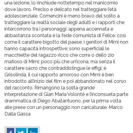
una lezione, lo rinchiude nottetempo nel manicomio
dove lavoro. Preciso e delicato nel tratteggiare l’età
adolescenziale, Comencini è meno bravo del solito a
tratteggiare la realtà sociale degli adulti e i rapporti che
intercorrono tra i personaggi: appena accennata e
abbastanza scontata è la fede comunista di Felice, così
come il carattere bigotto del paese; i genitori di Mimì non
hanno capacità introspettive; sono superficiali le
macchiette del ragazzo ricco che corre o dello zio
mafioso di Mimì; poco più che un’icona, ma senza il
carattere sacro che contraddistingue le effigi, è
Grisolinda, il cui rapporto amoroso con Mimì è ben
introdotto all’inizio del film e poi abbandonato nel corso
del racconto. Rimangono la solita grande
interpretazione di Gian Maria Volonté e l’inconsueta parte
drammatica di Diego Abatantuono, per la prima volta
alle prese con un personaggio non caricaturale. Marco
Dalla Gassa