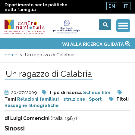
Dipartimento per le politiche
EN
IT
della famiglia
Togg
Centro
Navi
Main
VAI ALLA RICERCA GUIDATA
Chi siamo
Osservatori nazionali
Siti d'interesse
Notizie
Eventi
Contatti
Temi
Attività
Convenzione ONU
menu
nazionale
Home
Un ragazzo di Calabria
di
Un ragazzo di Calabria
Documentazione
20/07/2009
Tipo di risorsa
Schede film
e
Temi
Relazioni familiari
Istruzione
Sport
Titoli
Rassegne filmografiche
analisi
di Luigi Comencini
(Italia, 1987)
Sinossi