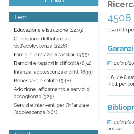
Ricerc
pr
4508 
Temi
l'infanzia
Educazione e istruzione (1249)
Usa i filtri 
e
Condizione dell'infanzia e
dell'adolescenza (1228)
Garanzi
l'adolescenza
Famiglie e relazioni familiari (955)
Bambini e ragazzi in difficoltà (874)
13/09/2
Infanzia, adolescenza e diritti (699)
Il 6, 7 e 8 
Benessere e salute (548)
Rieti, per co
Adozione, affidamento e servizi di
accoglienza (325)
Servizi e interventi per l'infanzia e
Bibliop
l'adolescenza (261)
13/09/2
notizie