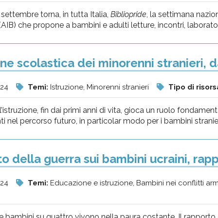
settembre torna, in tutta Italia,
Bibliopride
, la settimana nazio
AIB) che propone a bambini e adulti letture, incontri, laboratori 
one scolastica dei minorenni stranieri, 
024
Temi:
Istruzione, Minorenni stranieri
Tipo di risors
l’istruzione, fin dai primi anni di vita, gioca un ruolo fondame
i nel percorso futuro, in particolar modo per i bambini stranieri, p
to della guerra sui bambini ucraini, rap
024
Temi:
Educazione e istruzione, Bambini nei conflitti ar
re bambini su quattro vivono nella paura costante. Il rapporto