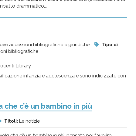
impatto drammatico...
ove accessioni bibliografiche e giuridiche
Tipo di
oni bibliografiche
ocenti Library.
ificazione infanzia e adolescenza e sono indicizzate con
la che c’è un bambino in più
Titoli:
Le notizie
vola che c’è un bambino in più
, pensata per favorire