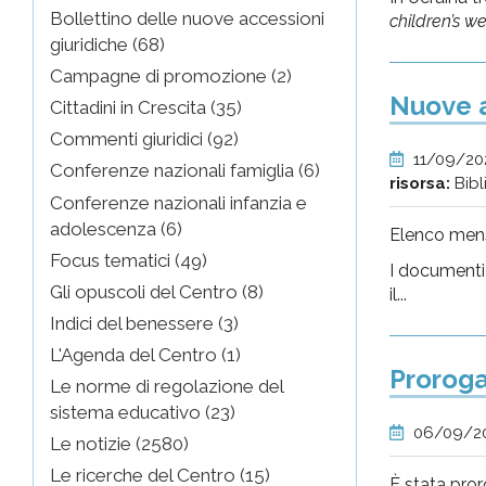
Bollettino delle nuove accessioni
children’s w
giuridiche (68)
Campagne di promozione (2)
Nuove a
Cittadini in Crescita (35)
Commenti giuridici (92)
11/09/2
Conferenze nazionali famiglia (6)
risorsa:
Bibl
Conferenze nazionali infanzia e
adolescenza (6)
Elenco mensi
Focus tematici (49)
I documenti
Gli opuscoli del Centro (8)
il...
Indici del benessere (3)
L'Agenda del Centro (1)
Proroga
Le norme di regolazione del
sistema educativo (23)
06/09/2
Le notizie (2580)
Le ricerche del Centro (15)
È stata pror