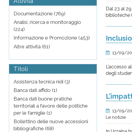
Attività
Dal 23 al 29 
Documentazione (769)
biblioteche (
Analisi, ricerca e monitoraggio
(224)
Inclusi
Informazione e Promozione (453)
Altre attività (61)
13/09/2
L’accesso al
Titoli
degli student
Assistenza tecnica nidi (3)
Banca dati affido (1)
L’impat
Banca dati buone pratiche
territoriali a favore delle politiche
13/09/2
per le famiglie (1)
Le notizie
Bollettino delle nuove accessioni
bibliografiche (68)
In Ucraina t