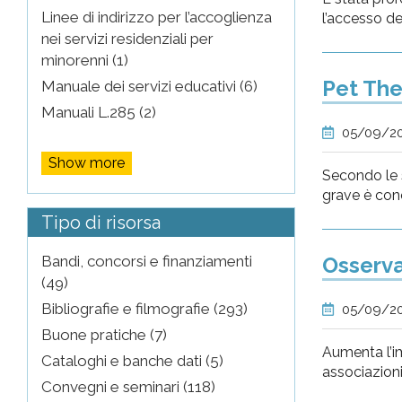
Linee di indirizzo per l’accoglienza
l’accesso del
nei servizi residenziali per
minorenni (1)
Pet The
Manuale dei servizi educativi (6)
Manuali L.285 (2)
05/09/2
Show more
Secondo le s
grave è con
Tipo di risorsa
Bandi, concorsi e finanziamenti
Osserva
(49)
Bibliografie e filmografie (293)
05/09/2
Buone pratiche (7)
Aumenta l’im
Cataloghi e banche dati (5)
associazioni 
Convegni e seminari (118)