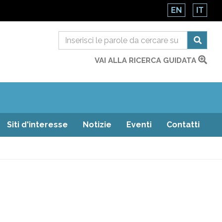
EN
IT
VAI ALLA RICERCA GUIDATA
Siti d'interesse
Notizie
Eventi
Contatti