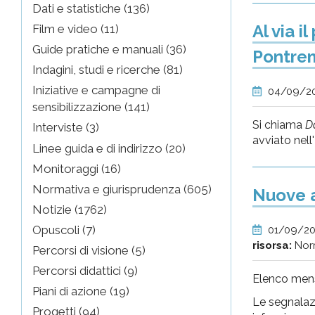
Dati e statistiche (136)
Al via i
Film e video (11)
Guide pratiche e manuali (36)
Pontre
Indagini, studi e ricerche (81)
Iniziative e campagne di
04/09/2
sensibilizzazione (141)
Si chiama
Da
Interviste (3)
avviato nell
Linee guida e di indirizzo (20)
Monitoraggi (16)
Normativa e giurisprudenza (605)
Nuove a
Notizie (1762)
Opuscoli (7)
01/09/2
risorsa:
Nor
Percorsi di visione (5)
Percorsi didattici (9)
Elenco mensi
Piani di azione (19)
Le segnalazi
Progetti (94)