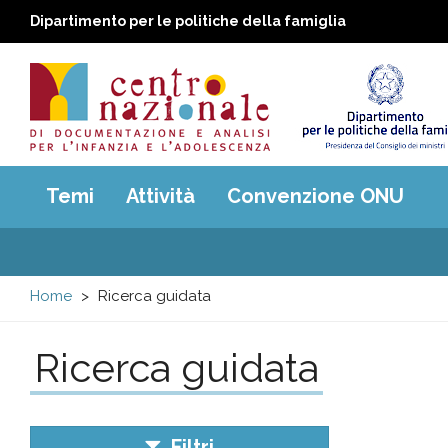
Dipartimento per le politiche della famiglia
Centro
Main
Temi
Attività
Convenzione ONU
menu
nazionale
di
Home
Ricerca guidata
Documentazione
Ricerca guidata
e
analisi
Filtri