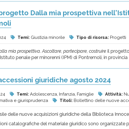
l progetto Dalla mia prospettiva nell'Is
moli
024
Temi:
Giustizia minorile
Tipo di risorsa:
Progetti
lla mia prospettiva. Ascoltare, partecipare, costruire
il progetto
'Istituto penale per minorenni (IPM) di Pontremoli, in provincia 
ccessioni giuridiche agosto 2024
024
Temi:
Adolescenza, Infanzia, Famiglie
Attività:
Nu
mativa e giurisprudenza
Titoli:
Bollettino delle nuove acce
le delle nuove acquisizioni giuridiche della Biblioteca Innocen
oni catalografiche del materiale giuridico sono organizzate 