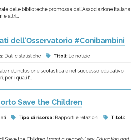
nale delle biblioteche promossa dall’Associazione italiana
e altri...
dati dell’Osservatorio #Conibambini
a:
Dati e statistiche
Titoli:
Le notizie
ntale nell’inclusione scolastica e nel successo educativo
er i quali l’...
porto Save the Children
mati
Tipo di risorsa:
Rapporti e relazioni
Titoli:
 di Save the Children
I want a peaceful sky. Education and