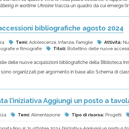
ellbeing in wartime Ukraine
traccia un quadro da cui emerge l’
ccessioni bibliografiche agosto 2024
024
Temi:
Adolescenza, Infanzia, Famiglie
Attività:
Nu
iografie e filmografie
Titoli:
Bollettino delle nuove accessi
le delle nuove acquisizioni bibliografiche della Biblioteca Inn
 sono organizzati per argomento in base allo Schema di class
ta l’iniziativa Aggiungi un posto a tavo
024
Temi:
Alimentazione
Tipo di risorsa:
Progetti
ogata fino al 31 ottobre 2024 l’iniziativa
Aggiungi un posto a ta