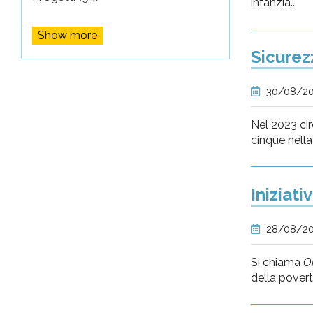
infanzia...
Show more
Sicurez
30/08/2
Nel 2023 cir
cinque nella
Iniziati
28/08/2
Si chiama
O
della pover