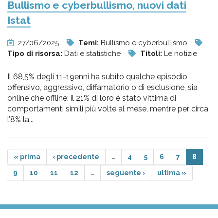
Bullismo e cyberbullismo, nuovi dati
Istat
27/06/2025
Temi:
Bullismo e cyberbullismo
Tipo di risorsa:
Dati e statistiche
Titoli:
Le notizie
Il 68,5% degli 11-19enni ha subìto qualche episodio
offensivo, aggressivo, diffamatorio o di esclusione, sia
online che offline; il 21% di loro è stato vittima di
comportamenti simili più volte al mese, mentre per circa
l’8% la...
« prima
‹ precedente
…
4
5
6
7
8
9
10
11
12
…
seguente ›
ultima »