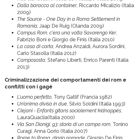
Dalla baracca al container
, Riccardo Micalizio (Italia
2009)
The Source - One Day in a Roma Settlement in
Romania
, Jaap De Ruig (Olanda 2009)
Campus Rom, c'era una volta Savorengo Ker
,
Fabrizio Boni e Giorgio de Finis (Italia 2010)
La casa di carta
, Andrea Anzaldi, Aurora Sordini,
Carlo Stasolla (Italia 2012)
Campososta
, Stefano Liberti, Enrico Parenti (Italia
2013)
Criminalizzazione dei comportamenti dei rom e
conflitti con i gagé
L'uomo perfetto
, Tony Gatlif (Francia 1982)
Un’anima divisa in due
, Silvio Soldini (Italia 1993)
Clejani - Enfants gitans socialement kidnappés
,
LauraQuaclia(Italia 2000)
Via San Dionigi, 93: storia di un campo rom
, Tonino
Curagi, Anna Gorio (Italia 2007)
Rome to Roma, diario nomade
, Giorgio De Finis