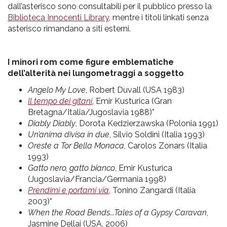
dall’asterisco sono consultabili per il pubblico presso la
Biblioteca Innocenti Library
, mentre i titoli linkati senza
asterisco rimandano a siti esterni.
I minori rom come figure emblematiche
dell’alterità nei lungometraggi a soggetto
Angelo My Love
, Robert Duvall (USA 1983)
Il tempo dei gitani
, Emir Kusturica (Gran
Bretagna/Italia/Jugoslavia 1988)*
Diably Diably
, Dorota Kedzierzawska (Polonia 1991)
Un’anima divisa in due
, Silvio Soldini (Italia 1993)
Oreste a Tor Bella Monaca
, Carolos Zonars (Italia
1993)
Gatto nero, gatto bianco
, Emir Kusturica
(Jugoslavia/Francia/Germania 1998)
Prendimi e portami via
,
Tonino Zangardi (Italia
2003)*
When the Road Bends...Tales of a Gypsy Caravan
,
Jasmine Dellai (USA, 2006)