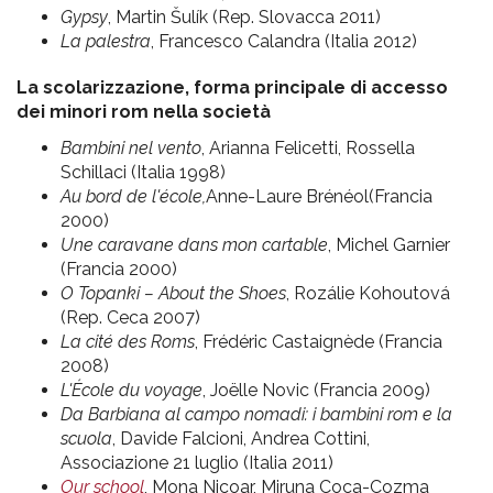
Gypsy
, Martin Šulík (Rep. Slovacca 2011)
La palestra
, Francesco Calandra (Italia 2012)
La scolarizzazione, forma principale di accesso
dei minori rom nella società
Bambini nel vento
, Arianna Felicetti, Rossella
Schillaci (Italia 1998)
Au bord de l'école,
Anne-Laure Brénéol(Francia
2000)
Une caravane dans mon cartable
, Michel Garnier
(Francia 2000)
O Topanki – About the Shoes
, Rozálie Kohoutová
(Rep. Ceca 2007)
La cité des Roms
, Frédéric Castaignède (Francia
2008)
L'École du voyage
, Joëlle Novic (Francia 2009)
Da Barbiana al campo nomadi: i bambini rom e la
scuola
, Davide Falcioni, Andrea Cottini,
Associazione 21 luglio (Italia 2011)
Our school
, Mona Nicoar, Miruna Coca-Cozma