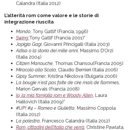
Calandra (Italia 2012)
L’alterità rom come valore e le storie di
integrazione riuscita
Mondo
, Tony Gatlif (Francia, 1996)
Swing
Tony Gatlif (Francia 2001)*
Japigia Gagi
, Giovanni Princigalli (Italia 2003)
Adisa o la storia dei mille anni
, Massimo D’Orzi
(Italia 2004)
Citizen Manouche
, Thomas Chansou(Francia 2005)
Miracolo alla Scala
, Claudio Bernieri (Italia 2006)
Gipsy Summer
, Kristina Nikolova (Bulgaria 2006)
La bougie n'est pas faite de cire mais de flammes
,
Marion Gervais (Francia 2008)
Io, la mia famiglia rom e Woody Allen
, Laura
Halilovich (Italia 2009)*
#UP! #4 – Romeo e Giulietta
, Massimo Coppola
(Italia 2012)
La palestra
, Francesco Calandra (Italia 2012)
Rom, cittadini dell’Italia che verrà
, Christine Pawlata,