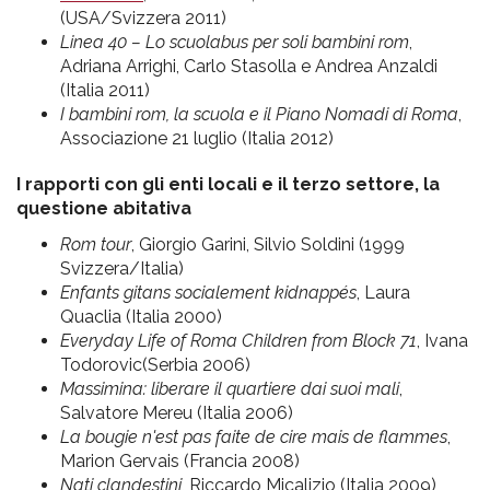
(USA/Svizzera 2011)
Linea 40 – Lo scuolabus per soli bambini rom
,
Adriana Arrighi, Carlo Stasolla e Andrea Anzaldi
(Italia 2011)
I bambini rom, la scuola e il Piano Nomadi di Roma
,
Associazione 21 luglio (Italia 2012)
I rapporti con gli enti locali e il terzo settore, la
questione abitativa
Rom tour
, Giorgio Garini, Silvio Soldini (1999
Svizzera/Italia)
Enfants gitans socialement kidnappés
, Laura
Quaclia (Italia 2000)
Everyday Life of Roma Children from Block 71
, Ivana
Todorovic(Serbia 2006)
Massimina: liberare il quartiere dai suoi mali
,
Salvatore Mereu (Italia 2006)
La bougie n'est pas faite de cire mais de flammes
,
Marion Gervais (Francia 2008)
Nati clandestini
, Riccardo Micalizio (Italia 2009)