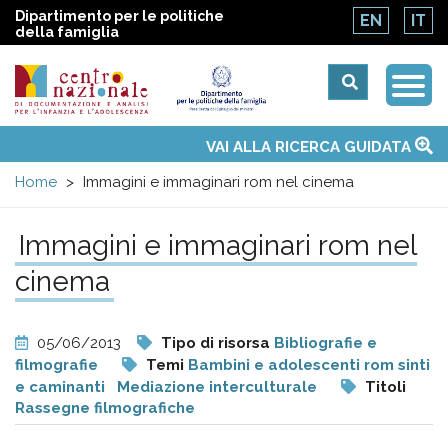
Dipartimento per le politiche
EN
IT
della famiglia
Togg
Centro
Navi
Main
VAI ALLA RICERCA GUIDATA
Chi siamo
Osservatori nazionali
Siti d'interesse
Notizie
Eventi
Contatti
Temi
Attività
Convenzione ONU
menu
nazionale
Home
Immagini e immaginari rom nel cinema
di
Immagini e immaginari rom nel
cinema
Documentazione
e
05/06/2013
Tipo di risorsa
Bibliografie e
filmografie
Temi
Bambini e adolescenti rom sinti
analisi
e caminanti
Mediazione interculturale
Titoli
Rassegne filmografiche