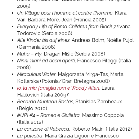
2005)
Un Village pour l'homme et contre l'homme
, Klara
Vari, Barbara Morel-Jean (Francia 2005)
Everyday Life of Roma Children from Block 71
Ivana
Todorovic (Serbia 2006)
Alle Kinder bis auf eines
, Andreas Bolm, Noëlle Pujol
(Germania 2008)
Muha – Fly
, Dragan Mišic (Serbia 2008)
Ninni ‘ninnì ad occhi aperti
, Francesco Pileggi (Italia
2008)
Miraculous Water
, Malgorzata Mirga-Tas, Marta
Kotlarska (Polonia/Gran Bretagna 2008)
Io, la mia famiglia rom e Woody Allen
, Laura
Halilovich (Italia 2009)*
Recardo Muntean Rostas
, Stanislas Zambeaux
(Belgio 2010)
#UP! #4 – Romeo e Giulietta
, Massimo Coppola
(Italia 2012)
La canzone di Rebecca,
Roberto Malini (Italia 2012)
La palestra
, Maria Grazia Liguori e Francesco