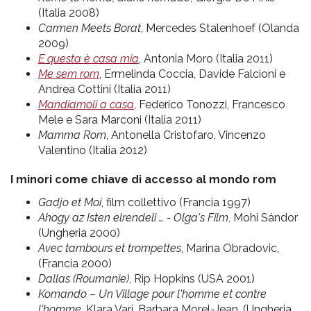
(Italia 2008)
Carmen Meets Borat
, Mercedes Stalenhoef (Olanda
2009)
E questa è casa mia
, Antonia Moro (Italia 2011)
Me sem rom
, Ermelinda Coccia, Davide Falcioni e
Andrea Cottini (Italia 2011)
Mandiamoli a casa
, Federico Tonozzi, Francesco
Mele e Sara Marconi (Italia 2011)
Mamma Rom
, Antonella Cristofaro, Vincenzo
Valentino (Italia 2012)
I minori come chiave di accesso al mondo rom
Gadjo et Moi
, film collettivo (Francia 1997)
Ahogy az Isten elrendeli … - Olga's Film
, Mohi Sándor
(Ungheria 2000)
Avec tambours et trompettes
, Marina Obradovic,
(Francia 2000)
Dallas (Roumanie)
, Rip Hopkins (USA 2001)
Komando – Un Village pour l'homme et contre
l'homme,
Klara Vari, Barbara Morel-Jean, (Ungheria