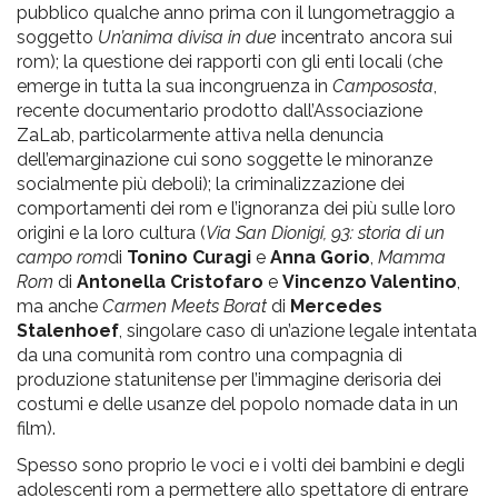
pubblico qualche anno prima con il lungometraggio a
soggetto
Un’anima divisa in due
incentrato ancora sui
rom); la questione dei rapporti con gli enti locali (che
emerge in tutta la sua incongruenza in
Campososta
,
recente documentario prodotto dall’Associazione
ZaLab, particolarmente attiva nella denuncia
dell’emarginazione cui sono soggette le minoranze
socialmente più deboli); la criminalizzazione dei
comportamenti dei rom e l’ignoranza dei più sulle loro
origini e la loro cultura (
Via San Dionigi, 93: storia di un
campo rom
di
Tonino Curagi
e
Anna Gorio
,
Mamma
Rom
di
Antonella Cristofaro
e
Vincenzo Valentino
,
ma anche
Carmen Meets Borat
di
Mercedes
Stalenhoef
, singolare caso di un’azione legale intentata
da una comunità rom contro una compagnia di
produzione statunitense per l’immagine derisoria dei
costumi e delle usanze del popolo nomade data in un
film).
Spesso sono proprio le voci e i volti dei bambini e degli
adolescenti rom a permettere allo spettatore di entrare