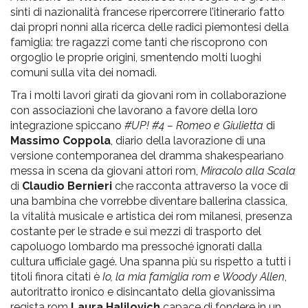
sinti di nazionalità francese ripercorrere l’itinerario fatto
dai propri nonni alla ricerca delle radici piemontesi della
famiglia: tre ragazzi come tanti che riscoprono con
orgoglio le proprie origini, smentendo molti luoghi
comuni sulla vita dei nomadi.
Tra i molti lavori girati da giovani rom in collaborazione
con associazioni che lavorano a favore della loro
integrazione spiccano
#UP! #4 – Romeo e Giulietta
di
Massimo Coppola
, diario della lavorazione di una
versione contemporanea del dramma shakespeariano
messa in scena da giovani attori rom,
Miracolo alla Scala
di
Claudio Bernieri
che racconta attraverso la voce di
una bambina che vorrebbe diventare ballerina classica,
la vitalità musicale e artistica dei rom milanesi, presenza
costante per le strade e sui mezzi di trasporto del
capoluogo lombardo ma pressoché ignorati dalla
cultura ufficiale gagé. Una spanna più su rispetto a tutti i
titoli finora citati è
Io, la mia famiglia rom e Woody Allen
,
autoritratto ironico e disincantato della giovanissima
regista rom
Laura Halilovich
capace di fondere in un