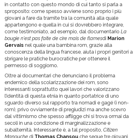
in contatto con questo mondo di cui tanto si parla a
sproposito: come spesso avviene sono proprio i più
giovani a fare da tramite tra la comunità alla quale
appartengono e quella in cui si dovrebbero integrare,
come testimoniato, ad esempio, dal documentario
La
bougie n'est pas faite de cire mais de flames
di
Marion
Gervais
nel quale una bambina rom, grazie alla
conoscenza della lingua francese, aiuta i propri genitori a
sbrigare le pratiche burocratiche per ottenere il
permesso di soggiorno.
Oltre ai documentari che denunciano il problema
endemico della scolarizzazione dei rom, sono
interessanti soprattutto quei lavori che valorizzano
l’identità di questa etnia in quanto portatrice di uno
sguardo diverso sul rapporto tra nomadi e gagé (i non-
rom), privo ovviamente di pregiudizi ma anche scevro
dal vittimismo che spesso affligge chi si trova ormai da
secoli in una condizione di marginalizzazione e
subalternità. Interessante è, a tal proposito,
Citizen
Manouche
di
Thomas Chansou
che segue tre giovani