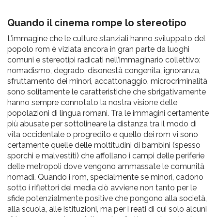
pr
l'infanzia
Quando il cinema rompe lo stereotipo
L’immagine che le culture stanziali hanno sviluppato del
e
popolo rom è viziata ancora in gran parte da luoghi
comuni e stereotipi radicati nell’immaginario collettivo:
l'adolescenza
nomadismo, degrado, disonestà congenita, ignoranza,
sfruttamento dei minori, accattonaggio, microcriminalità
sono solitamente le caratteristiche che sbrigativamente
hanno sempre connotato la nostra visione delle
popolazioni di lingua romanì. Tra le immagini certamente
più abusate per sottolineare la distanza tra il modo di
vita occidentale o progredito e quello dei rom vi sono
certamente quelle delle moltitudini di bambini (spesso
sporchi e malvestiti) che affollano i campi delle periferie
delle metropoli dove vengono ammassate le comunità
nomadi. Quando i rom, specialmente se minori, cadono
sotto i riflettori dei media ciò avviene non tanto per le
sfide potenzialmente positive che pongono alla società,
alla scuola, alle istituzioni, ma per i reati di cui solo alcuni