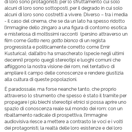
di loro sono protagonisti, per lo sfruttamento cui solo
alcuni di loro sono sottoposti, per il degrado in cui solo
alcuni di loro sono costretti a vivere. Diverso – tra i media
- il caso del cinema, che se da un lato ha spesso ridotto
l’immagine dello zingaro a una figura di contorno esotica
e misteriosa di moltissimi racconti (persino attraverso un
film come
Gatto nero, gatto bianco
di un regista
progressista e politicamente corretto come Emir
Kusturica), dall’altro ha smascherato (specie negli ultimi
decenni) proprio quegli stereotipi e luoghi comuni che
affliggono la nostra visione dei rom, nel tentativo di
ampliare il campo delle conoscenze e rendere giustizia
alla cultura di queste popolazioni.
È paradossale, ma forse neanche tanto, che proprio
attraverso lo strumento che spesso è stato il tramite per
propagare i più biechi stereotipi etnici si possa aprire uno
spazio di conoscenza reale sul mondo dei rom: con un
ribaltamento radicale di prospettiva, l’immagine
audiovisiva riesce a mettere a contrasto le voci e i volti
dei protagonisti, la realtà delle loro esistenze e dei loro