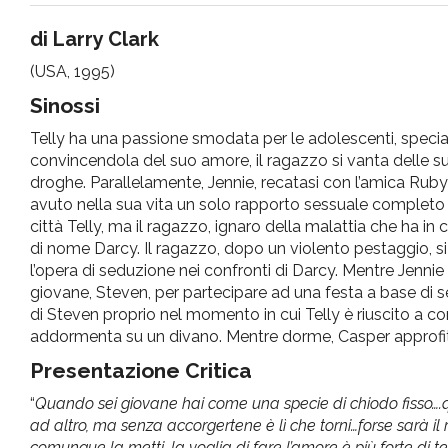
pr
di Larry Clark
(USA, 1995)
l'infanzia
Sinossi
e
Telly ha una passione smodata per le adolescenti, specia
convincendola del suo amore, il ragazzo si vanta delle su
l'adolescenza
droghe. Parallelamente, Jennie, recatasi con l’amica Ruby a
avuto nella sua vita un solo rapporto sessuale completo co
città Telly, ma il ragazzo, ignaro della malattia che ha in 
di nome Darcy. Il ragazzo, dopo un violento pestaggio, si re
l’opera di seduzione nei confronti di Darcy. Mentre Jennie 
giovane, Steven, per partecipare ad una festa a base di ses
di Steven proprio nel momento in cui Telly è riuscito a co
addormenta su un divano. Mentre dorme, Casper approfitt
Presentazione Critica
“
Quando sei giovane hai come una specie di chiodo fisso….q
ad altro, ma senza accorgertene è lì che torni…forse sarà i
comunque la metti, la voglia di fare l’amore è più forte di 