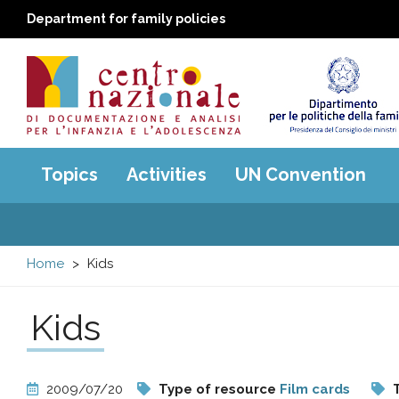
Department for family policies
Centro
Main
Topics
Activities
UN Convention
menu
nazionale
di
Home
Kids
Documentazione
Kids
e
analisi
2009/07/20
Type of resource
Film cards