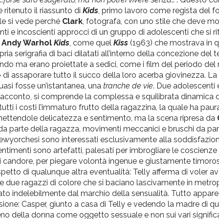
 ritenuto il riassunto di
Kids
, primo lavoro come regista del f
ale si vede perché
Clark
, fotografa, con uno stile che deve mo
vanti e incoscienti approcci di un gruppo di adolescenti che si r
i
Andy Warhol
Kids
, come quel
Kiss
(1963) che mostrava in q
a serigrafia di baci dilatati all’interno della concezione del 
do ma erano proiettate a sedici, come i film del periodo del 
di assaporare tutto il succo della loro acerba giovinezza. L
quasi fosse un’istantanea, una
tranche de vie
. Due adolescenti e
l racconto, si comprende la complessa e squilibrata dinamica d
tti i costi l’immaturo frutto della ragazzina, la quale ha paur
romettendole delicatezza e sentimento, ma la scena ripresa da
da parte della ragazza, movimenti meccanici e bruschi da parte
 newyorchesi sono interessati esclusivamente alla soddisfazion
sentimenti sono artefatti, palesati per imbrogliare le coscienze
 di candore, per piegare volontà ingenue e giustamente timoro
spetto di qualunque altra eventualità: Telly afferma di voler a
 due ragazzi di colore che si baciano lascivamente in metro
nato indelebilmente dal marchio della sensualità. Tutto appa
sessione: Casper, giunto a casa di Telly e vedendo la madre di q
 seno della donna come oggetto sessuale e non sui vari signific