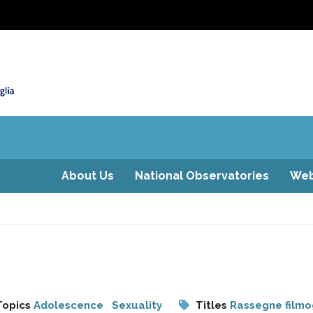
About Us
National Observatories
Web
Topics
Adolescence
Sexuality
Titles
Rassegne filmo