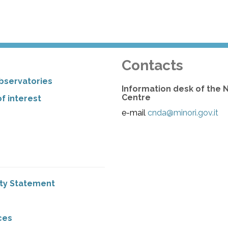
Contacts
bservatories
Information desk of the 
Centre
f interest
e-mail
cnda@minori.gov.it
ity Statement
ces