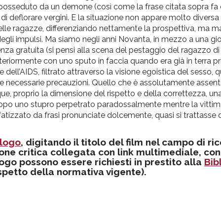
 posseduto da un demone (così come la frase citata sopra fa
i deflorare vergini. E la situazione non appare molto diversa 
 delle ragazze, differenziando nettamente la prospettiva, ma
degli impulsi. Ma siamo negli anni Novanta, in mezzo a una gi
enza gratuita (si pensi alla scena del pestaggio del ragazzo di
teriormente con uno sputo in faccia quando era già in terra pri
ell’AIDS, filtrato attraverso la visione egoistica del sesso, q
le necessarie precauzioni. Quello che è assolutamente assent
ue, proprio la dimensione del rispetto e della correttezza, 
o dopo uno stupro perpetrato paradossalmente mentre la vitti
atizzato da frasi pronunciate dolcemente, quasi si trattasse 
logo
, digitando il titolo del film nel campo di ri
one critica collegata con link multimediale, con
alogo possono essere richiesti in prestito alla
Bib
ispetto della normativa vigente).