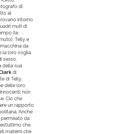
otografo di
lto al
itrovano intorno
uadri muti di
tempo (le
muto). Telly e
a macchina da
 la loro voglia
i sesso,
a della sua
Clark
di
 di Telly.
e delle loro
 innocenti; non
se. Ciò che
vere un rapporto
politana. Anche
re permeato da
uest’ultimo che
ati materni che