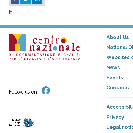
It
About Us
National O
Websites o
News
Events
Contacts
Follow us on:
Accessibil
Privacy
Legal noti