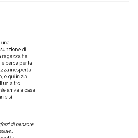
 una,
ssunzione di
La ragazza ha
ie cerca per la
gazza inesperta
 e qui inizia
i un altro
nie arriva a casa
nie si
forzi di pensare
assale…
ncetto,