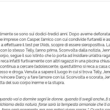
lmente se sono sui dodici-tredici anni. Dopo averne deflorata
e imprese con Casper, l’amico con cui condivide furtarelli e a
 effettuare il test per l’Aids, scopre di essere sieropositiva. 
n lo stesso Telly, l’anno prima. Sconvolta dalla notizia, Jenn
corpo, segue il suo istinto che lo porta ad insidiare un’altra ra
ca infatti furtivamente con altri ragazzi in una piscina chiusa,
continua a cercare l’adolescente, quest’ultimo si reca a casa d
so e droga. Venuta a sapere il luogo in cui si trova Telly, Jen
nvincere Darcy a fare l’amore con lui. Sconvolta e scorata, Jen
a del suo corpo inerme e la stupra.
uando vai a dormire sogni le donne, quando ti svegli anche…ti s
l richiamo della natura, forse sarà la tempesta ormonale che ti 
te…forse sarò esagerato, ma non potrei vivere senza…
”. Questo co