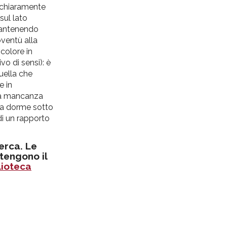
 chiaramente
sul lato
 mantenendo
oventù alla
 colore in
vo di sensi): è
uella che
e in
una mancanza
ma dorme sotto
di un rapporto
cerca. Le
tengono il
lioteca