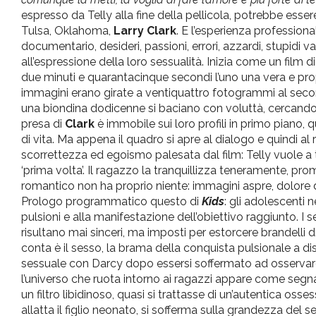
espresso da Telly alla fine della pellicola, potrebbe essere
Tulsa, Oklahoma,
Larry Clark
. E l’esperienza profession
documentario, desideri, passioni, errori, azzardi, stupidi 
all’espressione della loro sessualità. Inizia come un film d
due minuti e quarantacinque secondi l’uno una vera e propri
immagini erano girate a ventiquattro fotogrammi al secon
una biondina dodicenne si baciano con voluttà, cercando 
presa di
Clark
è immobile sui loro profili in primo piano, 
di vita. Ma appena il quadro si apre al dialogo e quindi a
scorrettezza ed egoismo palesata dal film: Telly vuole a tu
‘prima volta’. Il ragazzo la tranquillizza teneramente, p
romantico non ha proprio niente: immagini aspre, dolore 
Prologo programmatico questo di
Kids
: gli adolescenti
pulsioni e alla manifestazione dell’obiettivo raggiunto. I 
risultano mai sinceri, ma imposti per estorcere brandelli
conta è il sesso, la brama della conquista pulsionale a di
sessuale con Darcy dopo essersi soffermato ad osservare
l’universo che ruota intorno ai ragazzi appare come seg
un filtro libidinoso, quasi si trattasse di un’autentica os
allatta il figlio neonato, si sofferma sulla grandezza del