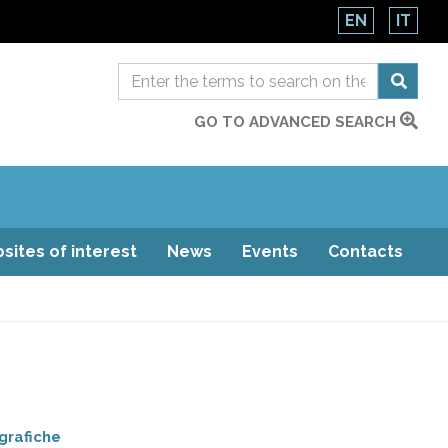
EN
IT
GO TO ADVANCED SEARCH
sites of interest
News
Events
Contacts
grafiche