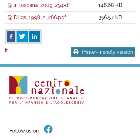
lr_toscana_2009_29.pdf
148.68 KB
DLgs_1998_n_286.pdf
356.57 KB
It
Printer-friendly version
Follow us on: