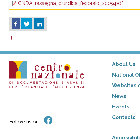
CNDA_rassegna_giuridica_febbraio_2009.pdf
It
About Us
National O
Websites o
News
Events
Contacts
Follow us on:
Accessibil