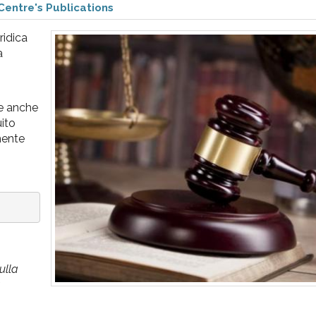
Centre's Publications
ridica
a
ne anche
uito
mente
ulla
a