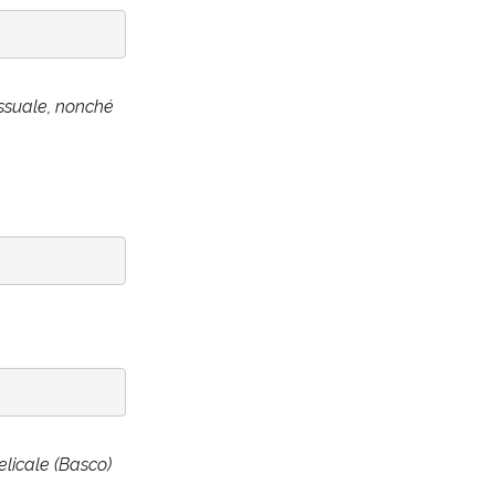
essuale, nonché
licale (Basco)