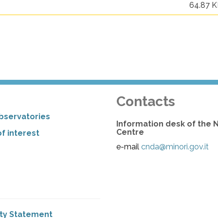
64.87 
Contacts
bservatories
Information desk of the 
Centre
f interest
e-mail
cnda@minori.gov.it
ity Statement