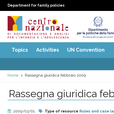
Department for family policies
Centro
Main
Topics
Activities
UN Convention
menu
nazionale
di
Home
Rassegna giuridica febbraio 2009
Documentazione
Rassegna giuridica fe
e
analisi
2009/03/01
Type of resource
Rules and case l