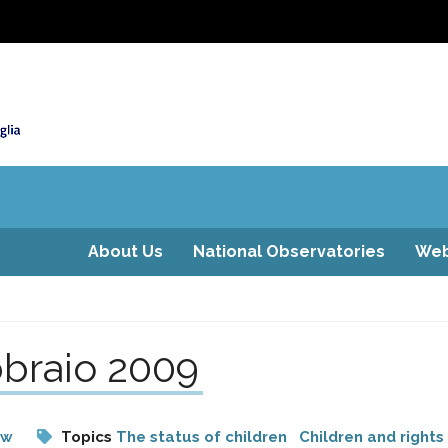
About Us
National Observatories
Web
bbraio 2009
aw
Topics
The status of children
Children and rights