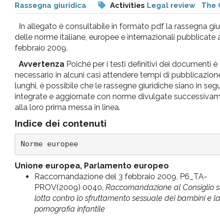
Rassegna giuridica
Activities
Legal review
The 
pr
In allegato è consultabile in formato pdf la rassegna giu
l'infanzia
delle norme italiane, europee e internazionali pubblicate 
febbraio 2009.
e
Avvertenza
Poiché per i testi definitivi dei documenti è
necessario in alcuni casi attendere tempi di pubblicazio
lunghi, è possibile che le rassegne giuridiche siano in seg
l'adolescenza
integrate e aggiornate con norme divulgate successiva
alla loro prima messa in linea.
Indice dei contenuti
Norme europee
Unione europea, Parlamento europeo
Raccomandazione del 3 febbraio 2009, P6_TA-
PROV(2009) 0040,
Raccomandazione al Consiglio s
lotta contro lo sfruttamento sessuale dei bambini e l
pornografia infantile