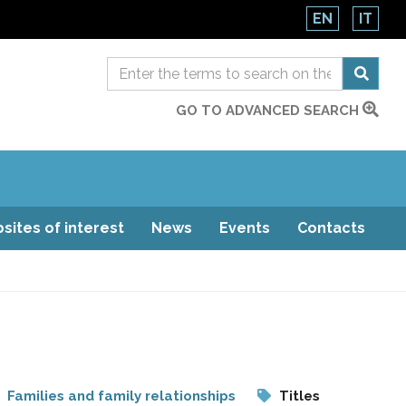
EN
IT
GO TO ADVANCED SEARCH
sites of interest
News
Events
Contacts
Families and family relationships
Titles