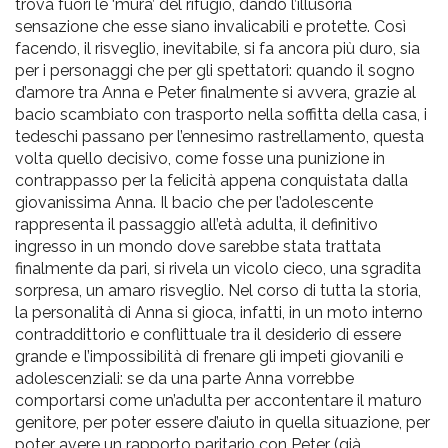
trova fuori le ‘mura’ del rifugio, dando l’illusoria
sensazione che esse siano invalicabili e protette. Così
facendo, il risveglio, inevitabile, si fa ancora più duro, sia
per i personaggi che per gli spettatori: quando il sogno
d’amore tra Anna e Peter finalmente si avvera, grazie al
bacio scambiato con trasporto nella soffitta della casa, i
tedeschi passano per l’ennesimo rastrellamento, questa
volta quello decisivo, come fosse una punizione in
contrappasso per la felicità appena conquistata dalla
giovanissima Anna. Il bacio che per l’adolescente
rappresenta il passaggio all’età adulta, il definitivo
ingresso in un mondo dove sarebbe stata trattata
finalmente da pari, si rivela un vicolo cieco, una sgradita
sorpresa, un amaro risveglio. Nel corso di tutta la storia,
la personalità di Anna si gioca, infatti, in un moto interno
contraddittorio e conflittuale tra il desiderio di essere
grande e l’impossibilità di frenare gli impeti giovanili e
adolescenziali: se da una parte Anna vorrebbe
comportarsi come un’adulta per accontentare il maturo
genitore, per poter essere d’aiuto in quella situazione, per
poter avere un rapporto paritario con Peter (già