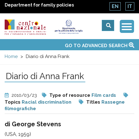
Department for family policies
EN
IT
Togg
Centro
Navi
Main
GO TO ADVANCED SEARCH
About Us
National Observatories
Websites of interest
News
Events
Contacts
Topics
Activities
UN Convention
menu
nazionale
Home
Diario di Anna Frank
di
Diario di Anna Frank
Documentazione
2010/03/23
Type of resource
Film cards
e
Topics
Racial discrimination
Titles
Rassegne
filmografiche
analisi
di George Stevens
(USA, 1959)