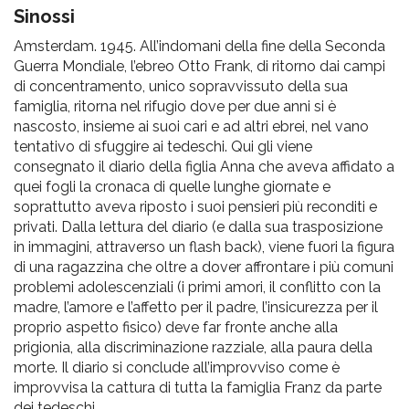
pr
Sinossi
l'infanzia
Amsterdam. 1945. All’indomani della fine della Seconda
Guerra Mondiale, l’ebreo Otto Frank, di ritorno dai campi
e
di concentramento, unico sopravvissuto della sua
famiglia, ritorna nel rifugio dove per due anni si è
l'adolescenza
nascosto, insieme ai suoi cari e ad altri ebrei, nel vano
tentativo di sfuggire ai tedeschi. Qui gli viene
consegnato il diario della figlia Anna che aveva affidato a
quei fogli la cronaca di quelle lunghe giornate e
soprattutto aveva riposto i suoi pensieri più reconditi e
privati. Dalla lettura del diario (e dalla sua trasposizione
in immagini, attraverso un flash back), viene fuori la figura
di una ragazzina che oltre a dover affrontare i più comuni
problemi adolescenziali (i primi amori, il conflitto con la
madre, l’amore e l’affetto per il padre, l’insicurezza per il
proprio aspetto fisico) deve far fronte anche alla
prigionia, alla discriminazione razziale, alla paura della
morte. Il diario si conclude all’improvviso come è
improvvisa la cattura di tutta la famiglia Franz da parte
dei tedeschi.