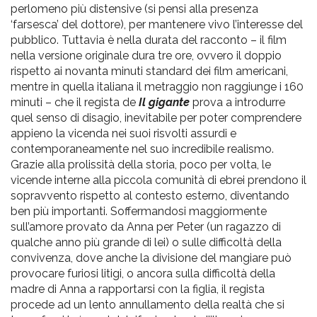
perlomeno più distensive (si pensi alla presenza
‘farsesca’ del dottore), per mantenere vivo l’interesse del
pubblico. Tuttavia è nella durata del racconto – il film
nella versione originale dura tre ore, ovvero il doppio
rispetto ai novanta minuti standard dei film americani,
mentre in quella italiana il metraggio non raggiunge i 160
minuti – che il regista de
Il gigante
prova a introdurre
quel senso di disagio, inevitabile per poter comprendere
appieno la vicenda nei suoi risvolti assurdi e
contemporaneamente nel suo incredibile realismo.
Grazie alla prolissità della storia, poco per volta, le
vicende interne alla piccola comunità di ebrei prendono il
sopravvento rispetto al contesto esterno, diventando
ben più importanti. Soffermandosi maggiormente
sull’amore provato da Anna per Peter (un ragazzo di
qualche anno più grande di lei) o sulle difficoltà della
convivenza, dove anche la divisione del mangiare può
provocare furiosi litigi, o ancora sulla difficoltà della
madre di Anna a rapportarsi con la figlia, il regista
procede ad un lento annullamento della realtà che si