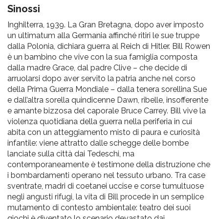
pr
Sinossi
l'infanzia
Inghilterra, 1939. La Gran Bretagna, dopo aver imposto
un ultimatum alla Germania affinché ritiri le sue truppe
e
dalla Polonia, dichiara guerra al Reich di Hitler. Bill Rowen
è un bambino che vive con la sua famiglia composta
l'adolescenza
dalla madre Grace, dal padre Clive – che decide di
arruolarsi dopo aver servito la patria anche nel corso
della Prima Guerra Mondiale – dalla tenera sorellina Sue
e dall’altra sorella quindicenne Dawn, ribelle, insofferente
e amante bizzosa del caporale Bruce Carrey. Bill vive la
violenza quotidiana della guerra nella periferia in cui
abita con un atteggiamento misto di paura e curiosità
infantile: viene attratto dalle schegge delle bombe
lanciate sulla città dai Tedeschi, ma
contemporaneamente è testimone della distruzione che
i bombardamenti operano nel tessuto urbano. Tra case
sventrate, madri di coetanei uccise e corse tumultuose
negli angusti rifugi, la vita di Bill procede in un semplice
mutamento di contesto ambientale: teatro dei suoi
giochi è diventato lo scenario devastato dai