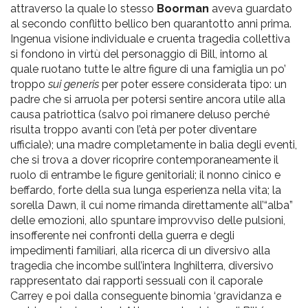
attraverso la quale lo stesso
Boorman
aveva guardato
al secondo conflitto bellico ben quarantotto anni prima.
Ingenua visione individuale e cruenta tragedia collettiva
si fondono in virtù del personaggio di Bill, intorno al
quale ruotano tutte le altre figure di una famiglia un po’
troppo
sui generis
per poter essere considerata tipo: un
padre che si arruola per potersi sentire ancora utile alla
causa patriottica (salvo poi rimanere deluso perché
risulta troppo avanti con l’età per poter diventare
ufficiale); una madre completamente in balìa degli eventi,
che si trova a dover ricoprire contemporaneamente il
ruolo di entrambe le figure genitoriali; il nonno cinico e
beffardo, forte della sua lunga esperienza nella vita; la
sorella Dawn, il cui nome rimanda direttamente all’“alba”
delle emozioni, allo spuntare improvviso delle pulsioni,
insofferente nei confronti della guerra e degli
impedimenti familiari, alla ricerca di un diversivo alla
tragedia che incombe sull’intera Inghilterra, diversivo
rappresentato dai rapporti sessuali con il caporale
Carrey e poi dalla conseguente binomia ‘gravidanza e