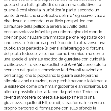
quello che a tutti gli effetti è un dramma collettivo. La
guerra è così vissuta in un’ottica ‘a parte’, secondo un
punto di vista che si potrebbe definire ‘regressivo’, vale a
dire desunto secondo un artificio prospettico che
dall’autore della pellicola arretra al livello della
consapevolezza infantile, per un’immagine del mondo
che non può risultare drammatica perché registrata con
innocenza, né dolorosa perché condotta attraverso una
quotidianità partecipe (si pensi all’atterraggio di fortuna
del pilota tedesco, visto non come il nemico, ma come
una specie di animale esotico da guardare con curiosità
e diffidenza). Le vicende belliche di
Anni ’40
sono solo lo
scenario nel quale si compiono le differenti reazioni dei
personaggi che lo popolano: la guerra esiste perché
stimola azioni e reazioni, non perché pervade totalmente
le esistenze come dramma inglobante e annichilente. Ed
allora è possibile che l’attacco da parte dei Tedeschi
diventi atmosfera contestuale all’esprimersi di una
giovinezza: quello di Bill, quindi, si trasforma in un vero e
proprio percorso di formazione con sullo sfondo la