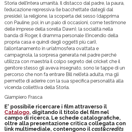
Storia dell’intera umanità. Il distacco dal padre, la paura,
l’educazione repressiva (le bacchettate dategli dal
preside), la religione, la scoperta del sesso (dapprima
con Pauline, poi, in un paio di occasioni, come testimone
delle imprese della sorella Dawn), la socialità nella
banda di Roger, il dramma personale (l’incendio della
propria casa e quindi degli oggetti più cari),
l’allontanamento in un’atmosfera ovattata e
campagnola, la sorpresa generata nel padre perché
utilizza con maestria il colpo segreto del cricket che il
genitore stesso gli aveva insegnato, sono le tappe di un
percorso che non fa entrare Bill nell’età adulta, ma gli
permette di aderire con la sua specifica personalità alla
vicenda collettiva della Storia.
Giampiero Frasca
E' possibile ricercare i film attraverso il
Catalogo
, digitando il titolo del film nel
campo di ricerca. Le schede catalografiche,
oltre alla presentazione critica collegata con
link multimediale, contengono il
cast&credits