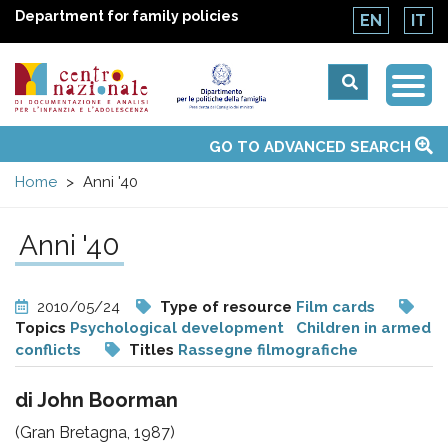
Department for family policies
EN
IT
Togg
Centro
Navi
Main
GO TO ADVANCED SEARCH
About Us
National Observatories
Websites of interest
News
Events
Contacts
Topics
Activities
UN Convention
menu
nazionale
Home
Anni '40
di
Anni '40
Documentazione
2010/05/24
Type of resource
Film cards
e
Topics
Psychological development
Children in armed
conflicts
Titles
Rassegne filmografiche
analisi
di John Boorman
(Gran Bretagna, 1987)