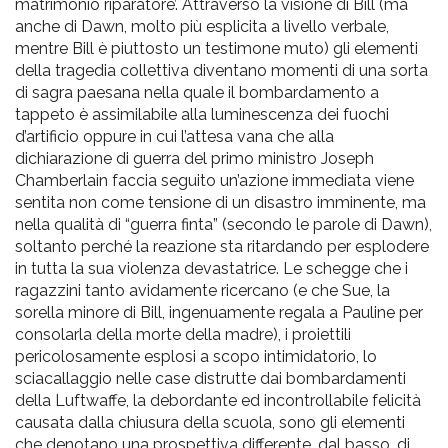
matrimonio riparatore’. Attraverso la visione di Bill (ma
anche di Dawn, molto più esplicita a livello verbale,
mentre Bill è piuttosto un testimone muto) gli elementi
della tragedia collettiva diventano momenti di una sorta
di sagra paesana nella quale il bombardamento a
tappeto è assimilabile alla luminescenza dei fuochi
d’artificio oppure in cui l’attesa vana che alla
dichiarazione di guerra del primo ministro Joseph
Chamberlain faccia seguito un’azione immediata viene
sentita non come tensione di un disastro imminente, ma
nella qualità di “guerra finta” (secondo le parole di Dawn),
soltanto perché la reazione sta ritardando per esplodere
in tutta la sua violenza devastatrice. Le schegge che i
ragazzini tanto avidamente ricercano (e che Sue, la
sorella minore di Bill, ingenuamente regala a Pauline per
consolarla della morte della madre), i proiettili
pericolosamente esplosi a scopo intimidatorio, lo
sciacallaggio nelle case distrutte dai bombardamenti
della Luftwaffe, la debordante ed incontrollabile felicità
causata dalla chiusura della scuola, sono gli elementi
che denotano una prospettiva differente, dal basso, di