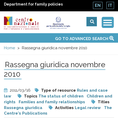
Department for family policies
EN
IT
Togg
Centro
Navi
Main
GO TO ADVANCED SEARCH
About Us
National Observatories
Websites of interest
News
Events
Contacts
Topics
Activities
UN Convention
menu
nazionale
Home
Rassegna giuridica novembre 2010
di
Rassegna giuridica novembre
Documentazione
2010
e
2011/03/16
Type of resource
Rules and case
law
Topics
The status of children
Children and
analisi
rights
Families and family relationships
Titles
Rassegna giuridica
Activities
Legal review
The
Centre's Publications