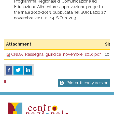
Programma Regionale di Comunicazione ed
Educazione Alimentare: approvazione progetto
triennale 2010-2013, pubblicata nel BUR Lazio 27
novembre 2010, n. 44, S.O. n. 203
Attachment
Size
CNDA_Rassegna_giuridica_novembre_2010.pdf
101.
It
Printer-friendly version