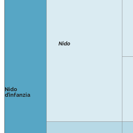
Nido
Nido
d’infanzia