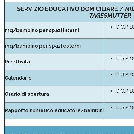
SERVIZIO EDUCATIVO DOMICILIARE /
NI
TAGESMUTTER
D.G.P. 1
mq/bambino per spazi interni
mq/bambino per spazi esterni
D.G.P. 1
Ricettività
D.G.P. 1
Calendario
D.G.P. 1
Orario di apertura
D.G.P. 1
Rapporto numerico educatore/bambini