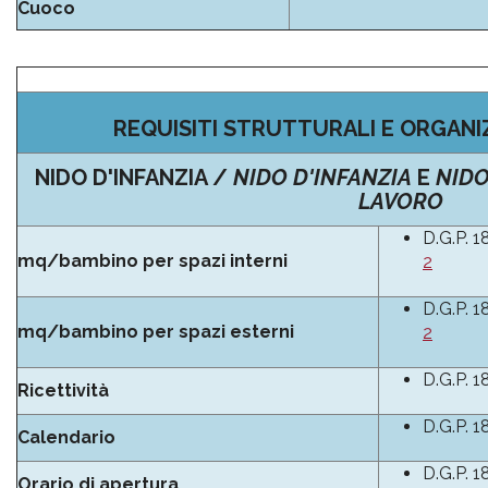
Cuoco
REQUISITI STRUTTURALI E ORGANIZ
NIDO D'INFANZIA /
NIDO D'INFANZIA
E
NIDO
LAVORO
D.G.P. 1
mq/bambino per spazi interni
2
D.G.P. 1
mq/bambino per spazi esterni
2
D.G.P. 1
Ricettività
D.G.P. 1
Calendario
D.G.P. 1
Orario di apertura