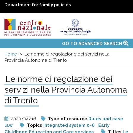
Department for family policies
Centro
Main
GO TO ADVANCED SEARCH
About Us
National Observatories
Websites of interest
News
Events
Contacts
Topics
Activities
UN Convention
menu
nazionale
Home
Le norme di regolazione dei servizi nella
Provincia Autonoma di Trento
di
Le norme di regolazione dei
Documentazione
servizi nella Provincia Autonoma
di Trento
e
analisi
2020/04/16
Type of resource
Rules and case
law
Topics
Integrated system 0-6
Early
Childhood Education and Care services
Titles
Le