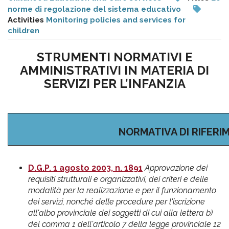
pr
norme di regolazione del sistema educativo
Activities
Monitoring policies and services for
l'infanzia
children
e
STRUMENTI NORMATIVI E
AMMINISTRATIVI IN MATERIA DI
l'adolescenza
SERVIZI PER L’INFANZIA
NORMATIVA DI RIFERI
D.G.P. 1 agosto 2003, n. 1891
Approvazione dei
requisiti strutturali e organizzativi, dei criteri e delle
modalità per la realizzazione e per il funzionamento
dei servizi, nonché delle procedure per l'iscrizione
all'albo provinciale dei soggetti di cui alla lettera b)
del comma 1 dell'articolo 7 della legge provinciale 12