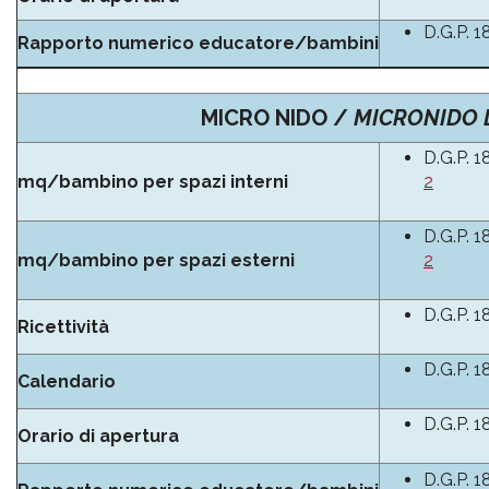
D.G.P. 1
Rapporto numerico educatore/bambini
MICRO NIDO /
MICRONIDO 
D.G.P. 1
mq/bambino per spazi interni
2
D.G.P. 1
mq/bambino per spazi esterni
2
D.G.P. 1
Ricettività
D.G.P. 1
Calendario
D.G.P. 1
Orario di apertura
D.G.P. 1