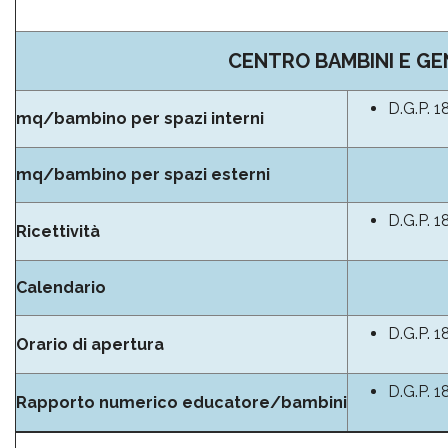
CENTRO BAMBINI E GE
D.G.P. 1
mq/bambino per spazi interni
mq/bambino per spazi esterni
D.G.P. 1
Ricettività
Calendario
D.G.P. 1
Orario di apertura
D.G.P. 1
Rapporto numerico educatore/bambini