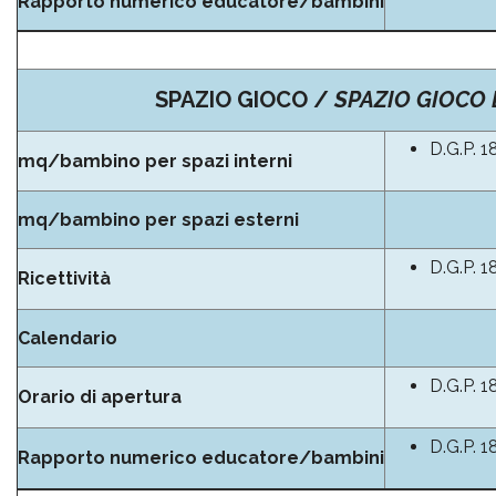
Rapporto numerico educatore/bambini
SPAZIO GIOCO /
SPAZIO GIOCO 
D.G.P. 1
mq/bambino per spazi interni
mq/bambino per spazi esterni
D.G.P. 1
Ricettività
Calendario
D.G.P. 1
Orario di apertura
D.G.P. 1
Rapporto numerico educatore/bambini