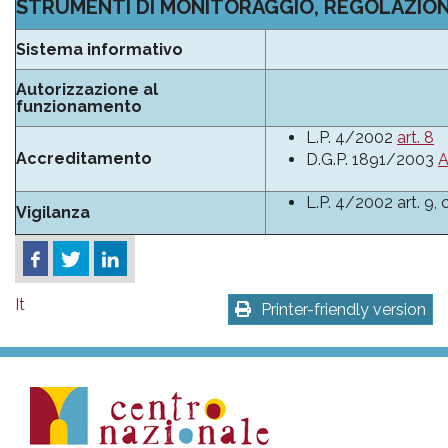
STRUMENTI DI MONITORAGGIO, REGOLAZION
Sistema informativo
Autorizzazione al
funzionamento
L.P. 4/2002
art. 8
Accreditamento
D.G.P. 1891/2003
A
L.P. 4/2002 art. 9,
Vigilanza
It
Printer-friendly version