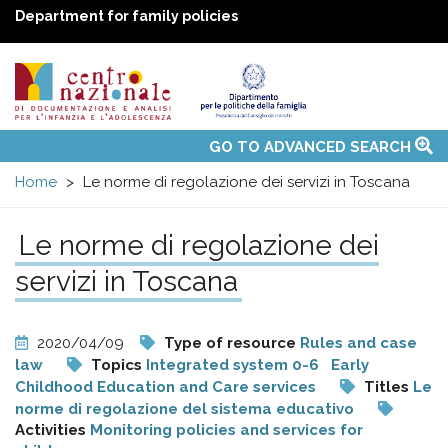
Department for family policies
Centro
Main
GO TO ADVANCED SEARCH
About Us
National Observatories
Websites of interest
News
Events
Contacts
Topics
Activities
UN Convention
menu
nazionale
Home
Le norme di regolazione dei servizi in Toscana
di
Le norme di regolazione dei
servizi in Toscana
Documentazione
e
2020/04/09
Type of resource
Rules and case
law
Topics
Integrated system 0-6
Early
analisi
Childhood Education and Care services
Titles
Le
norme di regolazione del sistema educativo
Activities
Monitoring policies and services for