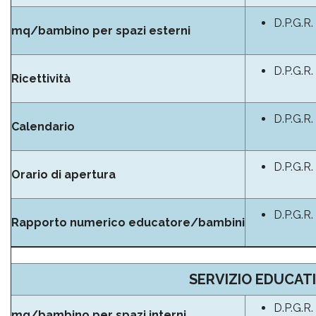
D.P.G.R.
mq/bambino per spazi esterni
D.P.G.R.
Ricettività
D.P.G.R.
Calendario
D.P.G.R.
Orario di apertura
D.P.G.R.
Rapporto numerico educatore/bambini
SERVIZIO EDUCATI
D.P.G.R.
mq/bambino per spazi interni