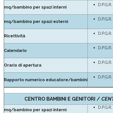
D.P.G.R.
mq/bambino per spazi interni
D.P.G.R.
mq/bambino per spazi esterni
D.P.G.R.
Ricettività
D.P.G.R.
Calendario
D.P.G.R.
Orario di apertura
D.P.G.R.
Rapporto numerico educatore/bambini
CENTRO BAMBINI E GENITORI /
CENT
D.P.G.R.
mq/bambino per spazi interni