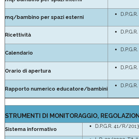
D.P.G.R.
mq/bambino per spazi esterni
D.P.G.R.
Ricettività
D.P.G.R.
Calendario
D.P.G.R.
Orario di apertura
D.P.G.R. 
Rapporto numerico educatore/bambini
STRUMENTI DI MONITORAGGIO, REGOLAZION
D.P.G.R. 41/R/2013, 
Sistema informativo