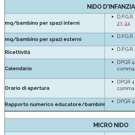
NIDO D'INFANZIA
D.P.G.R.
mq/bambino per spazi interni
23
,
24
D.P.G.R.
mq/bambino per spazi esterni
D.P.G.R.
Ricettività
DPGR 41/
Calendario
comma 
DPGR 41/
Orario di apertura
comma
DPGR 41/
Rapporto numerico educatore/bambini
MICRO NIDO