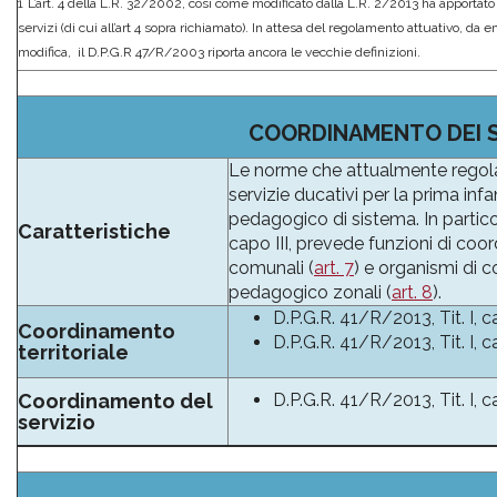
1
L’art. 4 della L.R. 32/2002, così come modificato dalla L.R. 2/2013 ha apportat
servizi (di cui all’art 4 sopra richiamato). In attesa del regolamento attuativo, da 
modifica, il D.P.G.R 47/R/2003 riporta ancora le vecchie definizioni.
COORDINAMENTO DEI S
Le norme che attualmente regola
servizie ducativi per la prima i
pedagogico di sistema. In partic
Caratteristiche
capo III, prevede funzioni di c
comunali (
art. 7
) e organismi di 
pedagogico zonali (
art. 8
).
D.P.G.R. 41/R/2013, Tit. I, ca
Coordinamento
D.P.G.R. 41/R/2013, Tit. I, ca
territoriale
Coordinamento del
D.P.G.R. 41/R/2013, Tit. I, ca
servizio