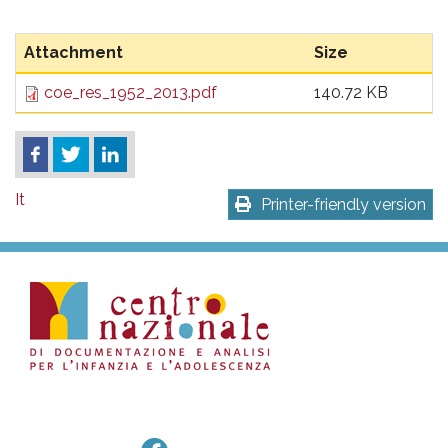
Attachment
Size
coe_res_1952_2013.pdf
140.72 KB
It
Printer-friendly version