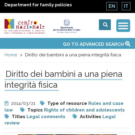
Department for family policies
EN
IT
Togg
Centro
Navi
Main
GO TO ADVANCED SEARCH
About Us
National Observatories
Websites of interest
News
Events
Contacts
Topics
Activities
UN Convention
menu
nazionale
Home
Diritto dei bambini a una piena integrità fisica
di
Diritto dei bambini a una piena
Documentazione
integrità fisica
e
2014/03/21
Type of resource
Rules and case
law
Topics
Rights of children and adolescents
analisi
Titles
Legal comments
Activities
Legal
review