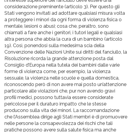
l'interesse superiore del fanciullo deve essere una
considerazione preminente (articolo 3). Per questo gli
Stati vengono invitati ad adottare qualsiasi misura volta
a proteggere i minori da ogni forma di violenza fisica o
mentale, lesioni o abusi; cosa che, peraltro, sono
chiamati a fare anche i genitori, i tutori legali e qualsiasi
altra persona che abbia la cura di un bambino (articolo
19). Così, ponendosi sulla medesima scia della
Convenzione delle Nazioni Unite sui diritti del fanciullo, la
Risoluzione ricorda la grande attenzione posta dal
Consiglio d’Europa nella tutela dei bambini dalle varie
forme di violenza come, per esempio, la violenza
sessuale, la violenza nelle scuole e quella domestica,
riconoscendo però di non avere mai posto un’attenzione
particolare alle violazioni che, pur non avendo gravi
profili medici, possono tuttavia essere considerate
pericolose per il duraturo impatto che le stesse
producono sulla vita dei minori. La raccomandazione
che l’Assemblea dirige agli Stati membri è di promuovere
nelle persone la consapevolezza dei rischi che tali
pratiche possono avere sulla salute fisica ma anche