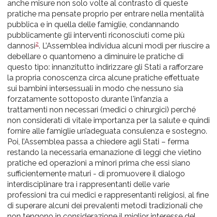
anche misure non solo volte al contrasto di queste
pratiche ma pensate proprio per entrare nella mentalità
pubblica e in quella delle famiglie, condannando
pubblicamente gli interventi riconosciuti come più
2
dannosi
. L’Assemblea individua alcuni modi per riuscire a
debellare o quantomeno a diminuire le pratiche di
questo tipo: innanzitutto indirizzare gli Stati a rafforzare
la propria conoscenza circa alcune pratiche effettuate
sui bambini intersessuali in modo che nessuno sia
forzatamente sottoposto durante l'infanzia a
trattamenti non necessari (medici o chirurgici) perché
non considerati di vitale importanza per la salute e quindi
fornire alle famiglie un’adeguata consulenza e sostegno.
Poi, l’Assemblea passa a chiedere agli Stati – ferma
restando la necessaria emanazione di leggi che vietino
pratiche ed operazioni a minori prima che essi siano
sufficientemente maturi - di promuovere il dialogo
interdisciplinare tra i rappresentanti delle varie
professioni tra cui medici e rappresentanti religiosi, al fine
di superare alcuni dei prevalenti metodi tradizionali che
non tengono in considerazione il miglior interesse del