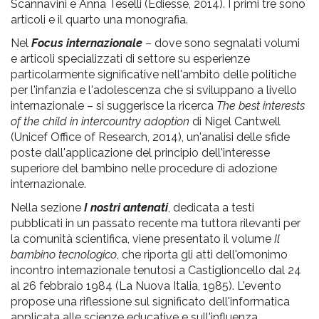
Scannavini e Anna Teselli (Ediesse, 2014). I primi tre sono
articoli e il quarto una monografia.
Nel
Focus internazionale
– dove sono segnalati volumi
e articoli specializzati di settore su esperienze
particolarmente significative nell'ambito delle politiche
per l'infanzia e l'adolescenza che si sviluppano a livello
internazionale – si suggerisce la ricerca
The best interests
of the child in intercountry adoption
di Nigel Cantwell
(Unicef Office of Research, 2014), un'analisi delle sfide
poste dall'applicazione del principio dell'interesse
superiore del bambino nelle procedure di adozione
internazionale.
Nella sezione
I nostri antenati
, dedicata a testi
pubblicati in un passato recente ma tuttora rilevanti per
la comunità scientifica, viene presentato il volume
Il
bambino tecnologico
, che riporta gli atti dell'omonimo
incontro internazionale tenutosi a Castiglioncello dal 24
al 26 febbraio 1984 (La Nuova Italia, 1985). L'evento
propose una riflessione sul significato dell'informatica
applicata alle scienze educative e sull'influenza