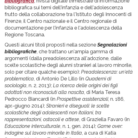
pr
bibliografica
, rivista digitale trimestrale di informazione
bibliografica sui temi dell'infanzia e dell'adolescenza
l'infanzia
frutto della collaborazione tra l'Istituto degli Innocenti di
Firenze, il Centro nazionale e il Centro regionale di
e
documentazione per l'infanzia e l'adolescenza della
Regione Toscana.
l'adolescenza
Questi alcuni titoli proposti nella sezione
Segnalazioni
bibliografiche
, che trattano un'ampia gamma di
argomenti (dalla preadolescenza all'adozione, dalle
scelte scolastiche degli alunni stranieri al lavoro minorile,
solo per citare qualche esempio):
Preadolescenza: un'età
problematica
, di Antonio De Lillo (in
Quaderni di
sociologia
, n. 2, 2013);
La ricerca delle origini dei figli
adottati non riconosciuti alla nascita
, di Maria Teresa
Pedrocco Biancardi (in
Prospettive assistenziali
, n. 186,
apr.-giugno 2014);
Stranieri e diseguali: le scelte
scolastiche degli adolescenti non italiani, tra
rappresentazioni, ostacoli e attese
, di Graziella Favaro (in
Educazione interculturale
, n. 1, gen. 2014);
Game over:
indagine sul lavoro minorile in Italia
, a cura di Katia