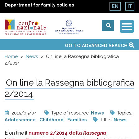
Department for family policies
EN
IT
Togg
Centro
Navi
Main
GO TO ADVANCED SEARCH
About Us
National Observatories
Websites of interest
News
Events
Contacts
Topics
Activities
UN Convention
menu
nazionale
Home
News
On line la Rassegna bibliografica
2/2014
di
On line la Rassegna bibliografica
Documentazione
2/2014
e
2015/05/04
Type of resource:
News
Topics:
analisi
Adolescence
Childhood
Families
Titles:
News
È on line il
numero 2/2014 della
Rassegna