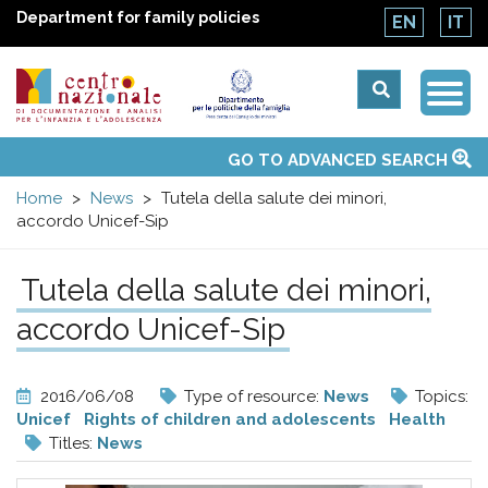
Department for family policies
EN
IT
Togg
Centro
Navi
Main
GO TO ADVANCED SEARCH
About Us
National Observatories
Websites of interest
News
Events
Contacts
Topics
Activities
UN Convention
menu
nazionale
Home
News
Tutela della salute dei minori,
accordo Unicef-Sip
di
Tutela della salute dei minori,
Documentazione
accordo Unicef-Sip
e
2016/06/08
Type of resource:
News
Topics:
analisi
Unicef
Rights of children and adolescents
Health
Titles:
News