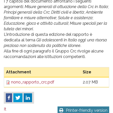
I 7 capitoli del documento affrontano i seguenti
argomenti:
Misure generali di attuazione della Crc in Italia
;
Principi generali della Crc
;
Diritti civili e libertà
;
Ambiente
familiare e misure alternative
;
Salute e assistenza
;
Educazione, gioco e attività culturali
;
Misure speciali per la
tutela dei minori
.
L'introduzione di questa edizione del rapporto è
dedicata al tema
Gli adolescenti in Italia oggi: una risorsa
preziosa non sostenuta da politiche idonee
.
Alla fine di ogni paragrafo il Gruppo Crc rivolge alcune
raccomandazioni alle istituzioni competenti.
Attachment
Size
nono_rapporto_crc.pdf
2.07 MB
It
Printer-friendly version