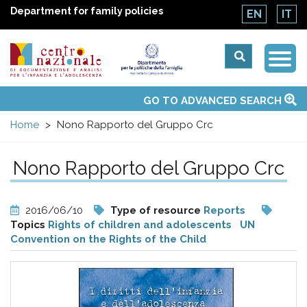
Department for family policies
EN
IT
Togg
Centro
Navi
Main
GO TO ADVANCED SEARCH
About Us
National Observatories
Websites of interest
News
Events
Contacts
Topics
Activities
UN Convention
menu
nazionale
Home
Nono Rapporto del Gruppo Crc
di
Nono Rapporto del Gruppo Crc
Documentazione
2016/06/10
Type of resource
Reports
e
Topics
Rights of children and adolescents
UN
Convention on the Rights of the Child
analisi