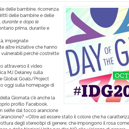
ale delle bambine, ricorrenza
iritti delle bambine e delle
 durante e dopo le
ffrontano prima, durante e
ltà, impegnate
te altre iniziative che hanno
più vulnerabili perché costrette
to attraverso il video
nica MJ Delaney sulla
e Global Goals/Project
cato oggi sulla homepage di
della Giornata c’è anche la
oprio profilo Facebook,
n selfie dal tocco arancione
l’arancione? «Oltre ad essere stato il colore che ha caratteriz
rottura degli stereotipi di genere, che impongono il rosa come 