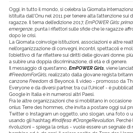
pr
Oggi, in tutto il mondo, si celebra la Giornata internazion
istituita dall'Onu nel 2011 per tenere alta l’attenzione sui d
l'infanzia
ragazze. Il tema dell’edizione 2017,
EmPOWER Girls: prima,
emergenze
, punta i riflettori sulle sfide che le ragazze a
dopo le crisi.
e
La Giornata coinvolge istituzioni, associazioni e altre rea
nell’organizzazione di convegni, incontri, spettacoli e mol
l'adolescenza
l’obiettivo di far riflettere sui diritti delle giovani donne, 
a subire una doppia discriminazione, di età e di genere.
Il messaggio di quest’anno,
EmPOWER Girls
, viene lancia
#FreedomForGirls
, realizzato dalla giovane regista britan
canzone
Freedom
di Beyoncé. Il video - promosso da Th
Everyone e da diversi partner, tra cui l’Unicef - è pubbli
Google in Italia e in numerosi altri Paesi.
Fra le altre organizzazioni che si mobilitano in occasione 
onlus Terre des hommes, che invita a postare oggi sul pr
Twitter o Instagram un oggetto, uno slogan, una foto o u
usando gli hashtag
#Indifesa
#OrangeRevolution
. Perché 
rivoluzioni – spiega la onlus - vuole essere un segnale di 