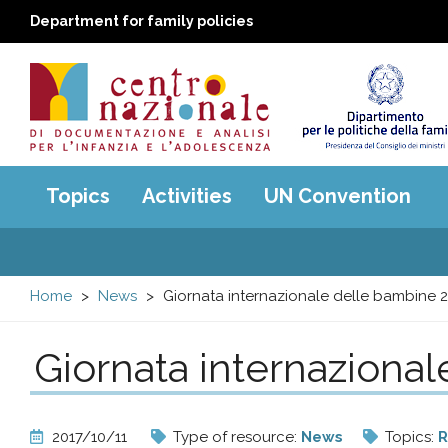
Department for family policies
Centro
Main
Topics
Activities
UN Convention
menu
nazionale
di
Home
News
Giornata internazionale delle bambine 
Documentazione
Giornata internaziona
e
analisi
2017/10/11
Type of resource:
News
Topics:
R