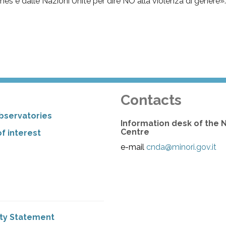
es e dalle Nazioni Unite per dire NO alla violenza di genere».
Contacts
bservatories
Information desk of the 
Centre
f interest
e-mail
cnda@minori.gov.it
ity Statement