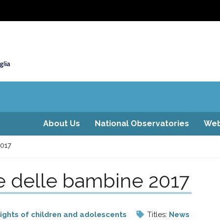
About Us
National Observatories
Web
2017
le delle bambine 2017
ights of children and adolescents
Titles:
News