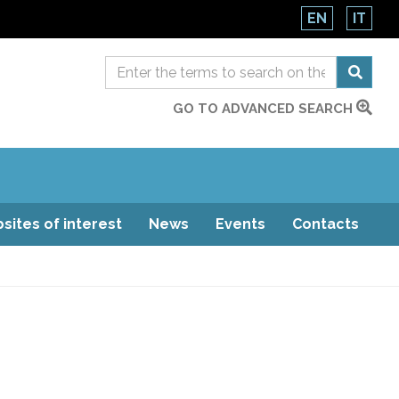
EN
IT
GO TO ADVANCED SEARCH
sites of interest
News
Events
Contacts