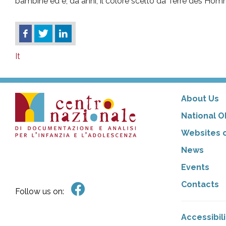
bambine ed è, da anni, il colore scelto da Terre des Homm
It
About Us
National O
Websites o
News
Events
Contacts
Follow us on:
Accessibil