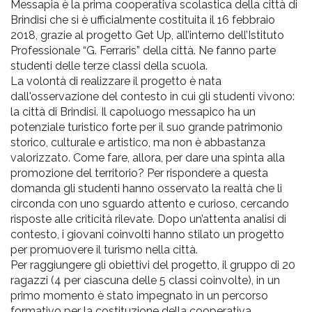
Messapia è la prima cooperativa scolastica della città di
Brindisi che si è ufficialmente costituita il 16 febbraio
2018, grazie al progetto Get Up, all’interno dell’Istituto
Professionale “G. Ferraris” della città. Ne fanno parte
studenti delle terze classi della scuola.
La volontà di realizzare il progetto è nata
dall'osservazione del contesto in cui gli studenti vivono:
la città di Brindisi. Il capoluogo messapico ha un
potenziale turistico forte per il suo grande patrimonio
storico, culturale e artistico, ma non è abbastanza
valorizzato. Come fare, allora, per dare una spinta alla
promozione del territorio? Per rispondere a questa
domanda gli studenti hanno osservato la realtà che li
circonda con uno sguardo attento e curioso, cercando
risposte alle criticità rilevate. Dopo un’attenta analisi di
contesto, i giovani coinvolti hanno stilato un progetto
per promuovere il turismo nella città.
Per raggiungere gli obiettivi del progetto, il gruppo di 20
ragazzi (4 per ciascuna delle 5 classi coinvolte), in un
primo momento è stato impegnato in un percorso
formativo per la costituzione della cooperativa