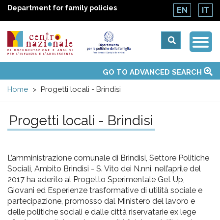
Department for family policies
EN
IT
Togg
Centro
Navi
Main
GO TO ADVANCED SEARCH
About Us
National Observatories
Websites of interest
News
Events
Contacts
Topics
Activities
UN Convention
menu
nazionale
Home
Progetti locali - Brindisi
di
Progetti locali - Brindisi
Documentazione
L’amministrazione comunale di Brindisi, Settore Politiche
e
Sociali, Ambito Brindisi - S. Vito dei N.nni, nell’aprile del
2017 ha aderito al Progetto Sperimentale Get Up,
analisi
Giovani ed Esperienze trasformative di utilità sociale e
partecipazione, promosso dal Ministero del lavoro e
delle politiche sociali e dalle città riservatarie ex lege