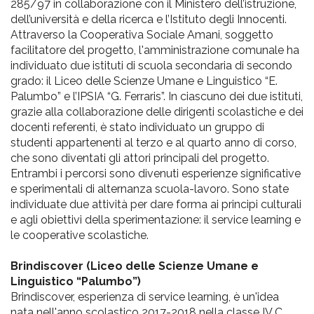
pr
285/97 in collaborazione con il Ministero dell’istruzione,
dell’università e della ricerca e l’Istituto degli Innocenti.
l'infanzia
Attraverso la Cooperativa Sociale Amani, soggetto
facilitatore del progetto, l'amministrazione comunale ha
e
individuato due istituti di scuola secondaria di secondo
grado: il Liceo delle Scienze Umane e Linguistico “E.
Palumbo” e l’IPSIA “G. Ferraris”. In ciascuno dei due istituti,
l'adolescenza
grazie alla collaborazione delle dirigenti scolastiche e dei
docenti referenti, è stato individuato un gruppo di
studenti appartenenti al terzo e al quarto anno di corso,
che sono diventati gli attori principali del progetto.
Entrambi i percorsi sono divenuti esperienze significative
e sperimentali di alternanza scuola-lavoro. Sono state
individuate due attività per dare forma ai principi culturali
e agli obiettivi della sperimentazione: il service learning e
le cooperative scolastiche.
Brindiscover (Liceo delle Scienze Umane e
Linguistico “Palumbo”)
Brindiscover, esperienza di service learning, è un'idea
nata nell'anno scolastico 2017-2018 nella classe IV C,