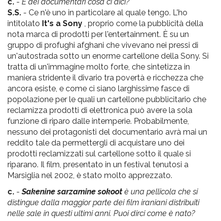
c.
-
E dei documentari cosa ci dici?
S.S.
- Ce n'è uno in particolare al quale tengo. L'ho
intitolato
It's a Sony
, proprio come la pubblicità della
nota marca di prodotti per l'entertainment. È su un
gruppo di profughi afghani che vivevano nei pressi di
un'autostrada sotto un enorme cartellone della Sony. Si
tratta di un'immagine molto forte, che sintetizza in
maniera stridente il divario tra povertà e ricchezza che
ancora esiste, e come ci siano larghissime fasce di
popolazione per le quali un cartellone pubblicitario che
reclamizza prodotti di elettronica può avere la sola
funzione di riparo dalle intemperie. Probabilmente,
nessuno dei protagonisti del documentario avrà mai un
reddito tale da permettergli di acquistare uno dei
prodotti reclamizzati sul cartellone sotto il quale si
riparano. Il film, presentato in un festival tenutosi a
Marsiglia nel 2002, è stato molto apprezzato.
c.
-
Sakenine sarzamine sokoot
è una pellicola che si
distingue dalla maggior parte dei film iraniani distribuiti
nelle sale in questi ultimi anni. Puoi dirci come è nato?