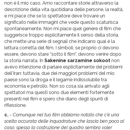
non è il mio caso. Amo raccontare storie attraverso la
descrizione della vita quotidiana delle persone, la realtà,
e mi piace che se lo spettatore deve trovare un
significato nelle immagini che vede questo scaturisca
spontaneamente. Non mi piace quel genere di film che
suggerisce troppo esplicitamente il senso della storia,
che mette una serie di segnali che indicano qual è la
lettura corretta del film. I simboli, se proprio ci devono
essere, devono stare “sotto il film”, devono venire dopo
la storia narrata. In
Sakenine sarzamine sokoot
non
avevo intenzione di parlare esplicitamente dei problemi
dell'Iran: tuttavia, due dei maggiori problemi del mio
paese sono la droga e il legame indissolubile tra
economia e petrolio. Non so cosa sia arrivato agli
spettatori ma questi sono due elementi fortemente
presenti nel film e spero che diano degli spunti di
riflessione.
c.
-
Comunque nel tuo film abbiamo notato che c'è una
scelta accurata delle inquadrature che lascia ben poco al
caso: spesso la costruzione del quadro sembra voler