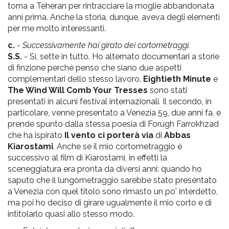
torna a Teheran per rintracciare la moglie abbandonata
anni prima. Anche la storia, dunque, aveva degli elementi
per me molto interessanti.
c.
-
Successivamente hai girato dei cortometraggi.
S.S.
- Sì, sette in tutto. Ho alternato documentari a storie
di finzione perché penso che siano due aspetti
complementari dello stesso lavoro.
Eightieth Minute
e
The Wind Will Comb Your Tresses
sono stati
presentati in alcuni festival internazionali. Il secondo, in
particolare, venne presentato a Venezia 59, due anni fa, e
prende spunto dalla stessa poesia di Forugh Farrokhzad
che ha ispirato
Il vento ci porterà via
di
Abbas
Kiarostami
. Anche se il mio cortometraggio è
successivo al film di Kiarostami, in effetti la
sceneggiatura era pronta da diversi anni: quando ho
saputo che il lungometraggio sarebbe stato presentato
a Venezia con quel titolo sono rimasto un po' interdetto,
ma poi ho deciso di girare ugualmente il mio corto e di
intitolarlo quasi allo stesso modo.