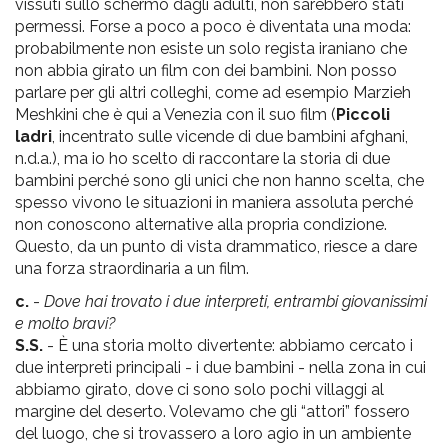
vissuti sullo schermo dagli adulti, non sarebbero stati
permessi. Forse a poco a poco è diventata una moda:
probabilmente non esiste un solo regista iraniano che
non abbia girato un film con dei bambini. Non posso
parlare per gli altri colleghi, come ad esempio Marzieh
Meshkini che è qui a Venezia con il suo film (
Piccoli
ladri
, incentrato sulle vicende di due bambini afghani,
n.d.a.), ma io ho scelto di raccontare la storia di due
bambini perché sono gli unici che non hanno scelta, che
spesso vivono le situazioni in maniera assoluta perché
non conoscono alternative alla propria condizione.
Questo, da un punto di vista drammatico, riesce a dare
una forza straordinaria a un film.
c.
-
Dove hai trovato i due interpreti, entrambi giovanissimi
e molto bravi?
S.S.
- È una storia molto divertente: abbiamo cercato i
due interpreti principali - i due bambini - nella zona in cui
abbiamo girato, dove ci sono solo pochi villaggi al
margine del deserto. Volevamo che gli “attori” fossero
del luogo, che si trovassero a loro agio in un ambiente