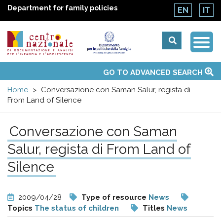
Department for family policies
EN
IT
Togg
Centro
Navi
Main
GO TO ADVANCED SEARCH
About Us
National Observatories
Websites of interest
News
Events
Contacts
Topics
Activities
UN Convention
menu
nazionale
Home
Conversazione con Saman Salur, regista di
From Land of Silence
di
Conversazione con Saman
Documentazione
Salur, regista di From Land of
e
Silence
analisi
2009/04/28
Type of resource
News
Topics
The status of children
Titles
News