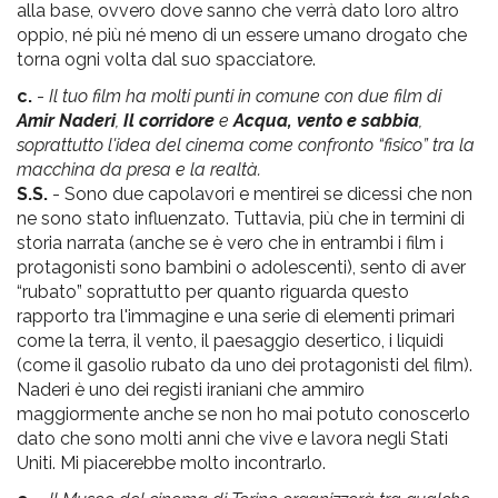
alla base, ovvero dove sanno che verrà dato loro altro
oppio, né più né meno di un essere umano drogato che
torna ogni volta dal suo spacciatore.
c.
-
Il tuo film ha molti punti in comune con due film di
Amir Naderi
,
Il corridore
e
Acqua, vento e sabbia
,
soprattutto l'idea del cinema come confronto “fisico” tra la
macchina da presa e la realtà.
S.S.
- Sono due capolavori e mentirei se dicessi che non
ne sono stato influenzato. Tuttavia, più che in termini di
storia narrata (anche se è vero che in entrambi i film i
protagonisti sono bambini o adolescenti), sento di aver
“rubato” soprattutto per quanto riguarda questo
rapporto tra l'immagine e una serie di elementi primari
come la terra, il vento, il paesaggio desertico, i liquidi
(come il gasolio rubato da uno dei protagonisti del film).
Naderi è uno dei registi iraniani che ammiro
maggiormente anche se non ho mai potuto conoscerlo
dato che sono molti anni che vive e lavora negli Stati
Uniti. Mi piacerebbe molto incontrarlo.