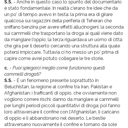
S.S.
- Anche in questo caso lo spunto del documentario
è stato fondamentale. In realtà c'erano tre idee che da
un po' di tempo avevo in testa: la prima era di girare
qualcosa sui ragazzini della periferia di Teheran che
sniffano benzina per avere effetti allucinogeni, la seconda
sui cammelli che trasportano la droga ai quali viene dato
da mangiare l'oppio, la terza riguardava un uomo di città
che gira per il deserto cercando una struttura alla quale
potersi impiccare. Tuttavia ci ho messo un po' prima di
capire come avrei potuto collegare le tre storie.
c.
-
Puoi spiegarci meglio come funzionano questi
cammelli drogati?
S.S.
- È un fenomeno presente soprattutto in
Beluchistan, la regione al confine tra Iran, Pakistan e
Afghanistan: i trafficanti di oppio, che ovviamente non
vogliono correre rischi, danno da mangiare ai cammelli
per lunghi periodi piccoli quantitativi di droga; poi fanno
loro attraversare il confine con l'Afghanistan, li caricano
di oppio e li abbandonano nel deserto. Le bestie
attraversano nuovamente il confine e tornano da sole