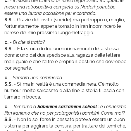
c.
-
Il Museo del cinema di Torino organizzerà tra qualche
mese una retrospettiva completa su Naderi: potrebbe
essere una buona occasione per incontrarlo.
S.S.
- Grazie dell'invito [sorride], ma purtroppo o, meglio,
fortunatamente, appena tornato in Iran incomincerò le
riprese del mio prossimo lungometraggio.
c.
-
Di che si tratta?
S.S.
- È la storia di due uomini innamorati della stessa
donna: uno dei due spedisce alla ragazza delle lettere
ma il guaio è che l'altro è proprio il postino che dovrebbe
consegnarle.
c.
-
Sembra una commedia.
S.S.
- Sì, ma in realtà è una commedia nera. C'è molto
humour, molto sarcasmo e alla fine la storia ti lascia con
l'amaro in bocca.
c.
-
Torniamo a
Sakenine sarzamine sokoot
: è l'ennesimo
film iraniano che ha per protagonisti i bambini. Come mai?
S.S.
- Non lo so, forse in passato poteva essere un buon
sistema per aggirare la censura, per trattare dei temi che,