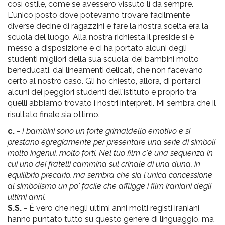
così ostile, come se avessero vissuto lì da sempre.
L'unico posto dove potevamo trovare facilmente
diverse decine di ragazzini e fare la nostra scelta era la
scuola del luogo. Alla nostra richiesta il preside si è
messo a disposizione e ci ha portato alcuni degli
studenti migliori della sua scuola: dei bambini molto
beneducati, dai lineamenti delicati, che non facevano
certo al nostro caso. Gli ho chiesto, allora, di portarci
alcuni dei peggiori studenti dell'istituto e proprio tra
quelli abbiamo trovato i nostri interpreti. Mi sembra che il
risultato finale sia ottimo.
c.
-
I bambini sono un forte grimaldello emotivo e si
prestano egregiamente per presentare una serie di simboli
molto ingenui, molto forti. Nel tuo film c'è una sequenza in
cui uno dei fratelli cammina sul crinale di una duna, in
equilibrio precario, ma sembra che sia l'unica concessione
al simbolismo un po' facile che affligge i film iraniani degli
ultimi anni.
S.S.
- È vero che negli ultimi anni molti registi iraniani
hanno puntato tutto su questo genere di linguaggio, ma