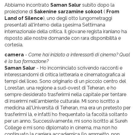
pr
Abbiamo incontrato
Saman Salur
subito dopo la
l'infanzia
proiezione di
Sakenine sarzamine sokoot
(
From
Land of Silence
), uno degli otto lungometraggi
presentati all'interno della 19esima Settimana
e
internazionale della critica. Il giovane regista iraniano ha
risposto alle nostre domande con rara disponibilità e
l'adolescenza
cortesia.
camera
-
Come hai iniziato a interessarti di cinema? Qual
è la tua formazione?
Saman Salur
- Ho incominciato scrivendo racconti e
interessandomi di critica letteraria e cinematografica ai
tempi del liceo. Sono originario di un piccolo centro del
Lorestan, una regione a sud-ovest di Teheran, e ho
sempre desiderato trasferirmi nella capitale per tentare
di inserirmi nell'ambiente culturale. Mi sono iscritto a
medicina all'Università di Teheran, ma era un pretesto per
trasferirmi là, e infatti ho frequentato la facoltà soltanto
per un anno. Successivamente, mi sono iscritto al Sureh
College e mi sono diplomato in cinema, ma non ho
continuato la carriera accademica (lo ammetto, non