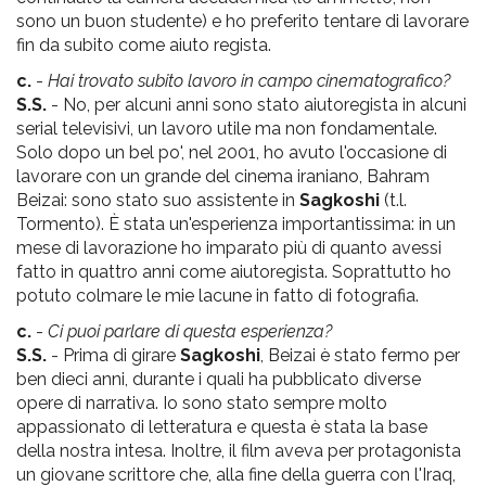
sono un buon studente) e ho preferito tentare di lavorare
fin da subito come aiuto regista.
c.
-
Hai trovato subito lavoro in campo cinematografico?
S.S.
- No, per alcuni anni sono stato aiutoregista in alcuni
serial televisivi, un lavoro utile ma non fondamentale.
Solo dopo un bel po', nel 2001, ho avuto l'occasione di
lavorare con un grande del cinema iraniano, Bahram
Beizai: sono stato suo assistente in
Sagkoshi
(t.l.
Tormento). È stata un'esperienza importantissima: in un
mese di lavorazione ho imparato più di quanto avessi
fatto in quattro anni come aiutoregista. Soprattutto ho
potuto colmare le mie lacune in fatto di fotografia.
c.
-
Ci puoi parlare di questa esperienza?
S.S.
- Prima di girare
Sagkoshi
, Beizai è stato fermo per
ben dieci anni, durante i quali ha pubblicato diverse
opere di narrativa. Io sono stato sempre molto
appassionato di letteratura e questa è stata la base
della nostra intesa. Inoltre, il film aveva per protagonista
un giovane scrittore che, alla fine della guerra con l'Iraq,