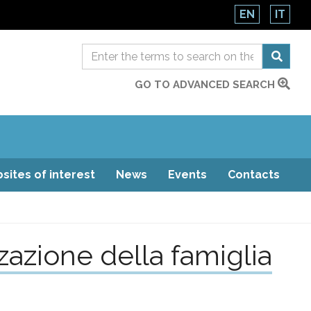
EN
IT
GO TO ADVANCED SEARCH
sites of interest
News
Events
Contacts
zazione della famiglia