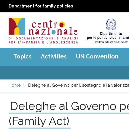
Department for family policies
Centro
Main
Topics
Activities
UN Convention
menu
nazionale
di
Home
Deleghe al Governo per il sostegno e la valorizza
Documentazione
Deleghe al Governo per
e
(Family Act)
analisi