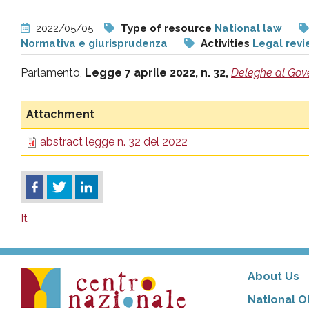
pr
2022/05/05
Type of resource
National law
Normativa e giurisprudenza
Activities
Legal rev
l'infanzia
Parlamento,
Legge 7 aprile 2022, n. 32,
Deleghe al Gover
e
Attachment
l'adolescenza
abstract legge n. 32 del 2022
It
About Us
National O