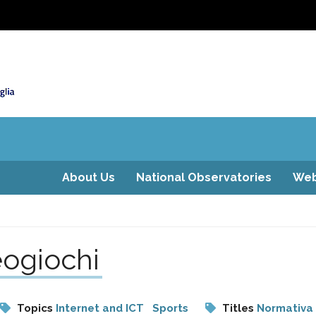
About Us
National Observatories
Web
eogiochi
Topics
Internet and ICT
Sports
Titles
Normativa 