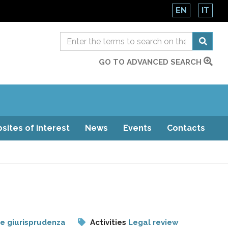
EN
IT
GO TO ADVANCED SEARCH
sites of interest
News
Events
Contacts
e giurisprudenza
Activities
Legal review