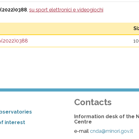
A(2022)0388
,
su sport elettronici e videogiochi
Si
TA(2022)0388
10
Contacts
bservatories
Information desk of the 
Centre
f interest
e-mail
cnda@minori.gov.it