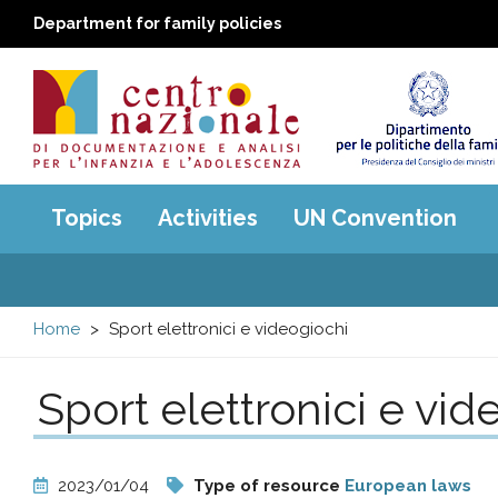
Department for family policies
Centro
Main
Topics
Activities
UN Convention
menu
nazionale
di
Home
Sport elettronici e videogiochi
Documentazione
Sport elettronici e vid
e
analisi
2023/01/04
Type of resource
European laws