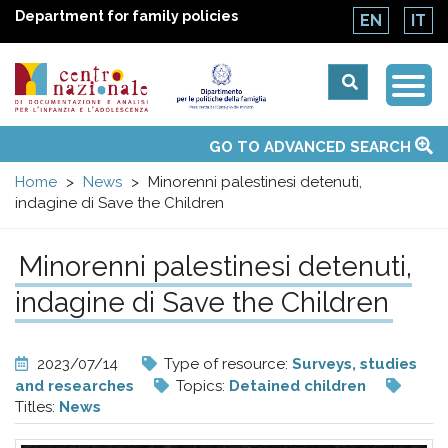
Department for family policies
EN
IT
Togg
Centro
Navi
Main
GO TO ADVANCED SEARCH
About Us
National Observatories
Websites of interest
News
Events
Contacts
Topics
Activities
UN Convention
menu
nazionale
Home
News
Minorenni palestinesi detenuti,
indagine di Save the Children
di
Minorenni palestinesi detenuti,
Documentazione
indagine di Save the Children
e
2023/07/14
Type of resource:
Surveys, studies
analisi
and researches
Topics:
Detained children
Titles:
News