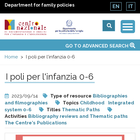
Department for family policies
EN
IT
Togg
Centro
Navi
Main
GO TO ADVANCED SEARCH
About Us
National Observatories
Websites of interest
News
Events
Contacts
Topics
Activities
UN Convention
menu
nazionale
Home
I poli per l'infanzia 0-6
di
I poli per l'infanzia 0-6
Documentazione
2023/09/14
Type of resource
Bibliographies
e
and filmographies
Topics
Childhood
Integrated
system 0-6
Titles
Thematic Paths
Activities
Bibliography reviews and Thematic paths
analisi
The Centre's Publications