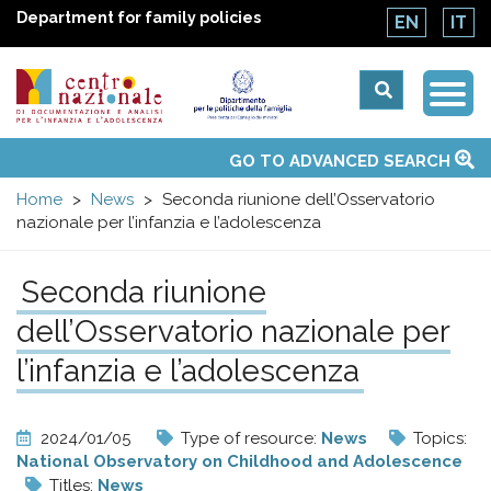
Department for family policies
EN
IT
Togg
Centro
Navi
Main
GO TO ADVANCED SEARCH
About Us
National Observatories
Websites of interest
News
Events
Contacts
Topics
Activities
UN Convention
menu
nazionale
Home
News
Seconda riunione dell’Osservatorio
nazionale per l’infanzia e l’adolescenza
di
Seconda riunione
Documentazione
dell’Osservatorio nazionale per
e
l’infanzia e l’adolescenza
analisi
2024/01/05
Type of resource:
News
Topics:
National Observatory on Childhood and Adolescence
Titles:
News