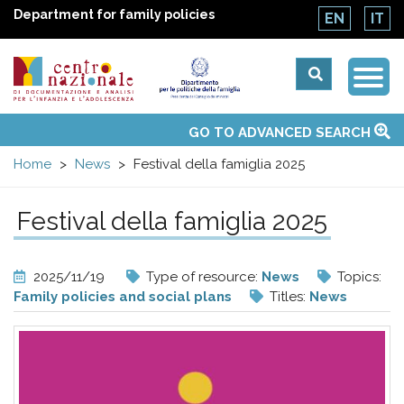
Department for family policies
EN
IT
Togg
Centro
Navi
Main
GO TO ADVANCED SEARCH
About Us
National Observatories
Websites of interest
News
Events
Contacts
Topics
Activities
UN Convention
menu
nazionale
Home
News
Festival della famiglia 2025
di
Festival della famiglia 2025
Documentazione
2025/11/19
Type of resource:
News
Topics:
e
Family policies and social plans
Titles:
News
analisi