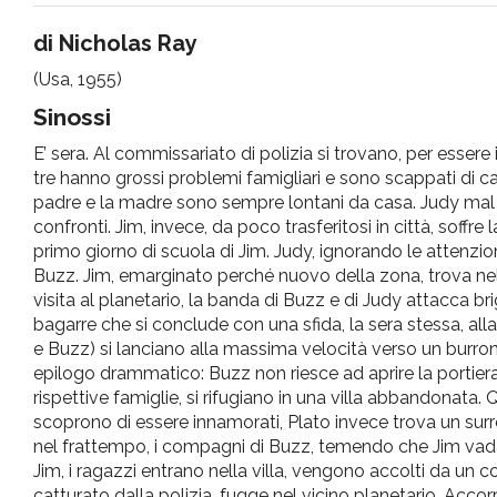
pr
di Nicholas Ray
(Usa, 1955)
l'infanzia
Sinossi
e
E’ sera. Al commissariato di polizia si trovano, per essere in
tre hanno grossi problemi famigliari e sono scappati di c
l'adolescenza
padre e la madre sono sempre lontani da casa. Judy mal s
confronti. Jim, invece, da poco trasferitosi in città, soffre 
primo giorno di scuola di Jim. Judy, ignorando le attenzi
Buzz. Jim, emarginato perché nuovo della zona, trova nell
visita al planetario, la banda di Buzz e di Judy attacca b
bagarre che si conclude con una sfida, la sera stessa, alla
e Buzz) si lanciano alla massima velocità verso un burrone,
epilogo drammatico: Buzz non riesce ad aprire la portier
rispettive famiglie, si rifugiano in una villa abbandonata. 
scoprono di essere innamorati, Plato invece trova un surr
nel frattempo, i compagni di Buzz, temendo che Jim vada 
Jim, i ragazzi entrano nella villa, vengono accolti da un c
catturato dalla polizia, fugge nel vicino planetario. Accorr