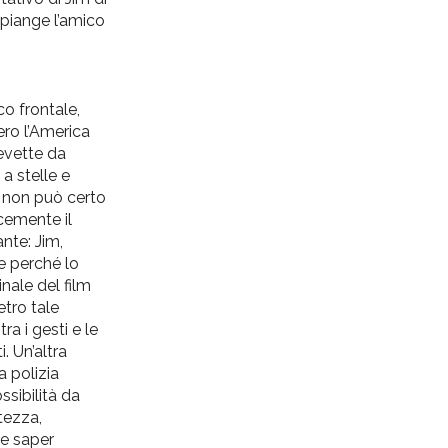
 piange l’amico
o frontale,
ero l’America
cevette da
 a stelle e
, non può certo
cemente il
nte: Jim,
e perché lo
nale del film
etro tale
ra i gesti e le
. Un’altra
a polizia
sibilità da
tezza,
he saper