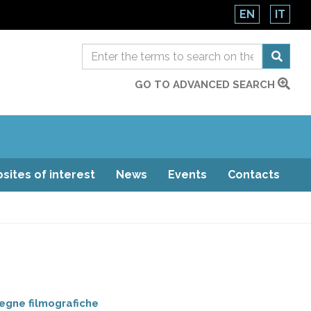
EN
IT
GO TO ADVANCED SEARCH
sites of interest
News
Events
Contacts
egne filmografiche