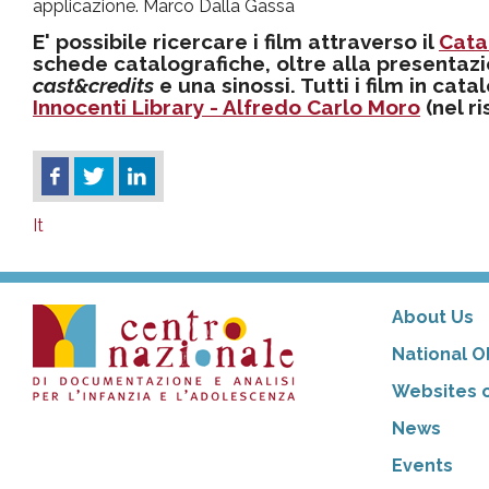
applicazione. Marco Dalla Gassa
E' possibile ricercare i film attraverso il
Cata
schede catalografiche, oltre alla presentazi
cast&credits
e una sinossi. Tutti i film in cat
Innocenti Library - Alfredo Carlo Moro
(nel r
It
About Us
National O
Websites o
News
Events