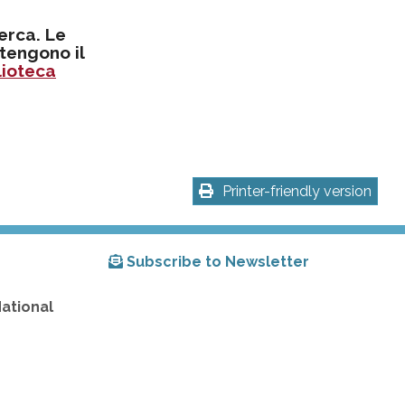
cerca. Le
tengono il
lioteca
Printer-friendly version
Subscribe to Newsletter
National