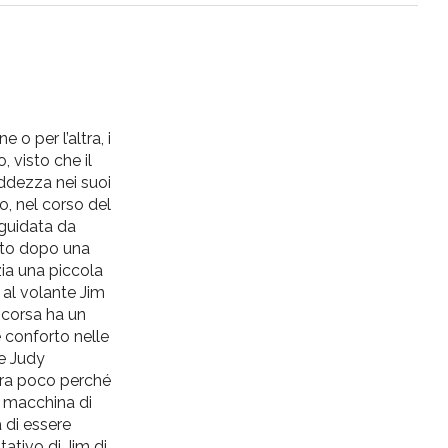
 o per l’altra, i
 visto che il
eddezza nei suoi
po, nel corso del
 guidata da
bito dopo una
zia una piccola
 al volante Jim
a corsa ha un
 conforto nelle
 e Judy
dura poco perché
a macchina di
a di essere
tativo di Jim di