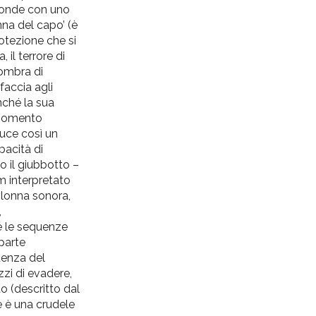
isponde con uno
nna del capo’ (è
otezione che si
 il terrore di
 ombra di
faccia agli
enché la sua
l momento
duce così un
pacità di
o il giubbotto –
lm interpretato
olonna sonora,
,
te le sequenze
 parte
quenza del
zzi di evadere,
o (descritto dal
e è una crudele