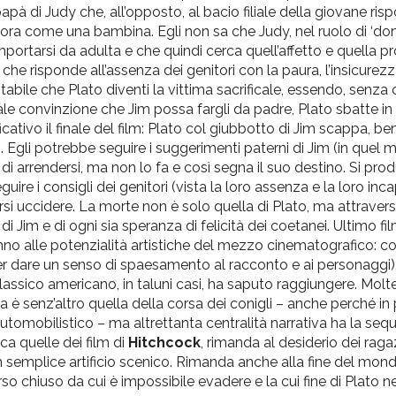
papà di Judy che, all’opposto, al bacio filiale della giovane r
cora come una bambina. Egli non sa che Judy, nel ruolo di ‘do
ortarsi da adulta e che quindi cerca quell’affetto e quella pr
he risponde all’assenza dei genitori con la paura, l’insicurezza,
abile che Plato diventi la vittima sacrificale, essendo, senza
le convinzione che Jim possa fargli da padre, Plato sbatte in 
icativo il finale del film: Plato col giubbotto di Jim scappa, b
lti. Egli potrebbe seguire i suggerimenti paterni di Jim (in que
e di arrendersi, ma non lo fa e così segna il suo destino. Si pro
uire i consigli dei genitori (vista la loro assenza e la loro inca
rsi uccidere. La morte non è solo quella di Plato, ma attravers
 Jim e di ogni sia speranza di felicità dei coetanei. Ultimo fi
nno alle potenzialità artistiche del mezzo cinematografico: c
per dare un senso di spaesamento al racconto e ai personaggi)
classico americano, in taluni casi, ha saputo raggiungere. Mol
ta è senz’altro quella della corsa dei conigli – anche perché in
 automobilistico – ma altrettanta centralità narrativa ha la se
ca quelle dei film di
Hitchcock
, rimanda al desiderio dei raga
 un semplice artificio scenico. Rimanda anche alla fine del mond
rso chiuso da cui è impossibile evadere e la cui fine di Plato n