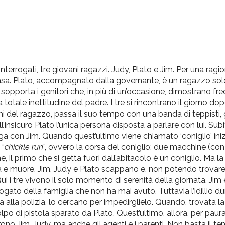
terrogati, tre giovani ragazzi. Judy, Plato e Jim. Per una ragione
asa. Plato, accompagnato dalla governante, è un ragazzo solo,
opporta i genitori che, in più di un’occasione, dimostrano fr
la totale inettitudine del padre. I tre si rincontrano il giorno do
oni del ragazzo, passa il suo tempo con una banda di teppisti,
’insicuro Plato l’unica persona disposta a parlare con lui. Su
riga con Jim. Quando quest’ultimo viene chiamato ‘coniglio’ ini
 “
chickle run
”, ovvero la corsa del coniglio: due macchine (con
 il primo che si getta fuori dall’abitacolo è un coniglio. Ma l
a e muore. Jim, Judy e Plato scappano e, non potendo trovare
Qui i tre vivono il solo momento di serenità della giornata. Jim
ogato della famiglia che non ha mai avuto. Tuttavia l’idillio 
alla polizia, lo cercano per impedirglielo. Quando, trovata l
olpo di pistola sparato da Plato. Quest’ultimo, allora, per paur
ono Jim, Judy, ma anche gli agenti e i parenti. Non basta il ten