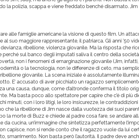
ndo la polizia, scappa e viene freddato benché disarmato. Jim
alle famiglie americane la visione di questo film. Un attacc
 e al suo maggiore rappresentante, il patriarca. Gli anni ’50 vid
devianza, ribellione, violenza giovanile. Ma la risposta che ri
e perché sul banco degli imputati saliva il centro della società
vertà, non i fenomeni di emarginazione giovanile (Jim, infatti
dernità o la tecnologia, non le differenze di ceto, ma sempli
ribellione giovanile. La scena iniziale è assolutamente illumina
iziotto. E’ accusato di aver picchiato un ragazzo semplicement
nza una causa, dunque, come d’altronde conferma il titolo origi
te. Ma basta poco allo spettatore per capire che c’è di più di
 minuti, con i loro litigi, le loro insicurezze, le contraddizioni t
he la ribellione di Jim nasce dalla vuotezza dei suoi parenti
o la morte di Buzz e chiede al padre cosa fare, se andare all
le da cucina, un’immagine che sintetizza perfettamente l’impos
non capisce, non si rende conto che il ragazzo vuole da lui cer
o, smarrimento. Non basta però l’autorità. Il padre deve anc