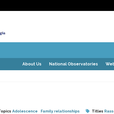
About Us
National Observatories
Web
Topics
Adolescence
Family relationships
Titles
Rass