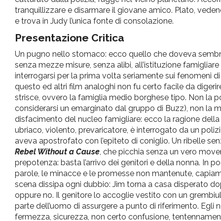
tranquillizzare e disarmare il giovane amico. Plato, vede
e trova in Judy l’unica fonte di consolazione.
Presentazione Critica
Un pugno nello stomaco: ecco quello che doveva sembrare 
senza mezze misure, senza alibi, all’istituzione famigliare
interrogarsi per la prima volta seriamente sui fenomeni di 
questo ed altri film analoghi non fu certo facile da digerir
strisce, ovvero la famiglia medio borghese tipo. Non la po
considerarsi un emarginato dal gruppo di Buzz), non la mo
disfacimento del nucleo famigliare: ecco la ragione della 
ubriaco, violento, prevaricatore, è interrogato da un pol
aveva apostrofato con l’epiteto di coniglio. Un ribelle se
Rebel Without a Cause
, che picchia senza un vero moven
prepotenza: basta l’arrivo dei genitori e della nonna. In pochi
parole, le minacce e le promesse non mantenute, capiamo c
scena dissipa ogni dubbio: Jim torna a casa disperato dop
oppure no. Il genitore lo accoglie vestito con un grembiu
parte dell’uomo di assurgere a punto di riferimento. Egli 
fermezza, sicurezza, non certo confusione, tentennament