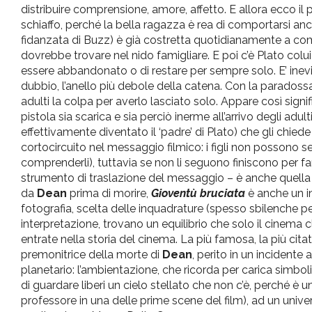
distribuire comprensione, amore, affetto. E allora ecco il 
schiaffo, perché la bella ragazza è rea di comportarsi an
fidanzata di Buzz) è già costretta quotidianamente a comp
dovrebbe trovare nel nido famigliare. E poi c’è Plato colui c
essere abbandonato o di restare per sempre solo. E’ inevit
dubbio, l’anello più debole della catena. Con la paradossa
adulti la colpa per averlo lasciato solo. Appare così signif
pistola sia scarica e sia perciò inerme all’arrivo degli adu
effettivamente diventato il ‘padre’ di Plato) che gli chied
cortocircuito nel messaggio filmico: i figli non possono seg
comprenderli), tuttavia se non li seguono finiscono per fa
strumento di traslazione del messaggio – è anche quella di
da
Dean
prima di morire,
Gioventù bruciata
è anche un i
fotografia, scelta delle inquadrature (spesso sbilenche 
interpretazione, trovano un equilibrio che solo il cinema 
entrate nella storia del cinema. La più famosa, la più cita
premonitrice della morte di
Dean
, perito in un incidente
planetario: l’ambientazione, che ricorda per carica simboli
di guardare liberi un cielo stellato che non c’è, perché è
professore in una delle prime scene del film), ad un unive