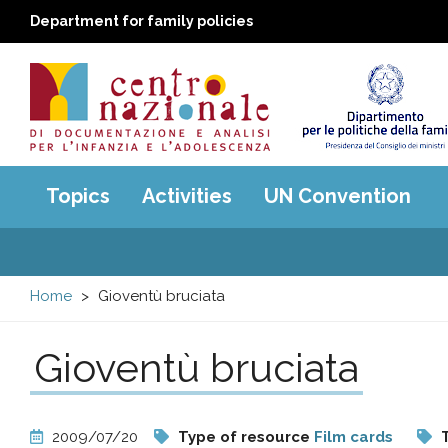
Department for family policies
Centro
Main
Topics
Activities
UN Convention
menu
nazionale
di
Home
Gioventù bruciata
Documentazione
Gioventù bruciata
e
analisi
2009/07/20
Type of resource
Film cards