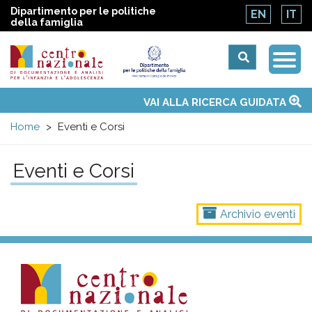
Dipartimento per le politiche
EN
IT
della famiglia
Togg
Centro
Navi
Main
VAI ALLA RICERCA GUIDATA
Chi siamo
Osservatori nazionali
Siti d'interesse
Notizie
Eventi
Contatti
Temi
Attività
Convenzione ONU
menu
nazionale
Home
Eventi e Corsi
di
Eventi e Corsi
Documentazione
Archivio eventi
e
analisi