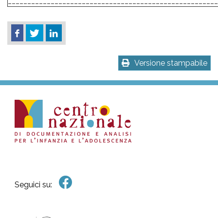
______________________________________________________
Versione stampabile
Seguici su: