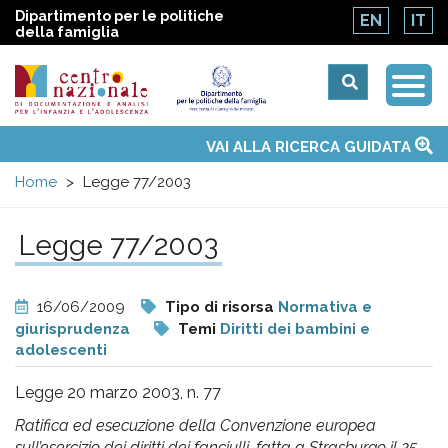
Dipartimento per le politiche
EN
IT
della famiglia
Togg
Centro
Navi
Main
VAI ALLA RICERCA GUIDATA
Chi siamo
Osservatori nazionali
Siti d'interesse
Notizie
Eventi
Contatti
Temi
Attività
Convenzione ONU
menu
nazionale
Home
Legge 77/2003
di
Legge 77/2003
Documentazione
16/06/2009
Tipo di risorsa
Normativa e
e
giurisprudenza
Temi
Diritti dei bambini e
adolescenti
analisi
Legge 20 marzo 2003, n. 77
Ratifica ed esecuzione della Convenzione europea
sull’esercizio dei diritti dei fanciulli, fatta a Strasburgo il 25