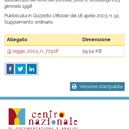
pr
gennaio 1996
l'infanzia
Pubblicata in
Gazzetta Ufficiale
del 18 aprile 2003, n. 91,
Supplemento ordinario
e
Allegato
Dimensione
l'adolescenza
legge_2003_n_77.pdf
59.54 KB
Versione stampabile