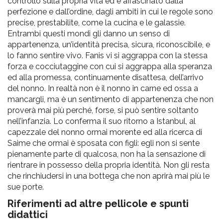
controllo sulla propria vita ed è affascinato dalla
perfezione e dall’ordine, dagli ambiti in cui le regole sono
precise, prestabilite, come la cucina e le galassie.
Entrambi questi mondi gli danno un senso di
appartenenza, un’identità precisa, sicura, riconoscibile, e
lo fanno sentire vivo. Fanis vi si aggrappa con la stessa
forza e cocciutaggine con cui si aggrappa alla speranza
ed alla promessa, continuamente disattesa, dell’arrivo
del nonno. In realtà non è il nonno in carne ed ossa a
mancargli, ma è un sentimento di appartenenza che non
proverà mai più perché, forse, si può sentire soltanto
nell’infanzia. Lo conferma il suo ritorno a Istanbul, al
capezzale del nonno ormai morente ed alla ricerca di
Saime che ormai è sposata con figli: egli non si sente
pienamente parte di qualcosa, non ha la sensazione di
rientrare in possesso della propria identità. Non gli resta
che rinchiudersi in una bottega che non aprirà mai più le
sue porte.
Riferimenti ad altre pellicole e spunti
didattici