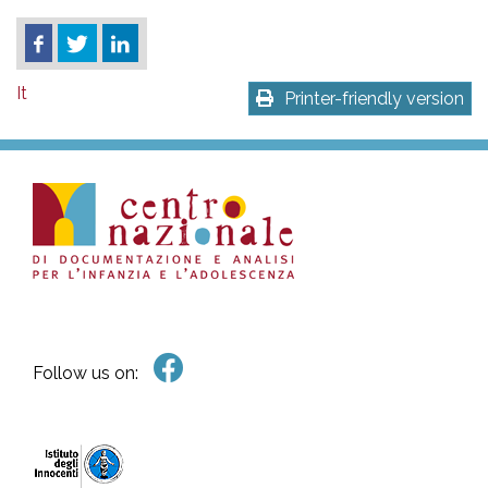
It
Printer-friendly version
Follow us on: