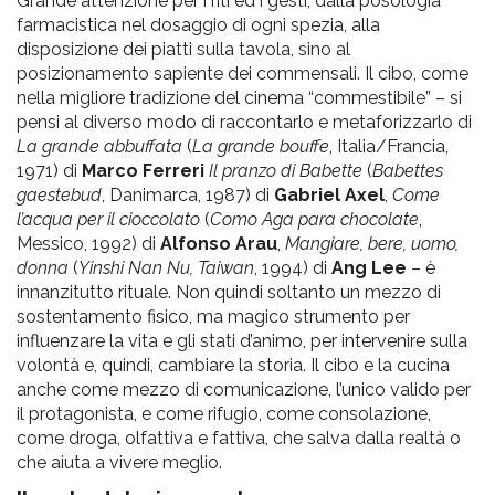
Grande attenzione per i riti ed i gesti, dalla posologia
farmacistica nel dosaggio di ogni spezia, alla
disposizione dei piatti sulla tavola, sino al
posizionamento sapiente dei commensali. Il cibo, come
nella migliore tradizione del cinema “commestibile” – si
pensi al diverso modo di raccontarlo e metaforizzarlo di
La grande abbuffata
(
La grande bouffe
, Italia/Francia,
1971) di
Marco Ferreri
Il pranzo di Babette
(
Babettes
gaestebud
, Danimarca, 1987) di
Gabriel Axel
,
Come
l’acqua per il cioccolato
(
Como Aga para chocolate
,
Messico, 1992) di
Alfonso Arau
,
Mangiare, bere, uomo,
donna
(
Yinshi Nan Nu, Taiwan
, 1994) di
Ang Lee
– è
innanzitutto rituale. Non quindi soltanto un mezzo di
sostentamento fisico, ma magico strumento per
influenzare la vita e gli stati d’animo, per intervenire sulla
volontà e, quindi, cambiare la storia. Il cibo e la cucina
anche come mezzo di comunicazione, l’unico valido per
il protagonista, e come rifugio, come consolazione,
come droga, olfattiva e fattiva, che salva dalla realtà o
che aiuta a vivere meglio.