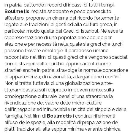
in patria, battendo i record di incassi di tutti i tempi.
Boulmetis
, regista snobbato e poco conosciuto
all’estero, propone un cinema del ricordo fortemente
legato alle tradizioni, ai gesti ed alla cultura greca, in
particolar modo quella dei Greci di Istanbul. Ne esce la
rappresentazione di una popolazione apolide per
elezione e per necessità nella quale sia greci che turchi
possono trovare omologie. Il paradosso umano
raccontato nel film, di questi greci che vengono scacciati
come stranieri dalla Turchia eppure accolti come
stranieri anche in patria, stravolge la normale concezione
di appartenenza, di nazionalità, allargandone i confini.
Non si tratta tuttavia di una globalizzazione ante-
litteram basata sul reciproco impoverimento, sulla
omologazione culturale, bensì di una straordinaria
rivendicazione del valore delle micro-culture,
dell’innegabile ed irrinunciabile unicità del singolo e della
famiglia. Nel film di
Boulmetis
i continui riferimenti
all’uso delle spezie, alla modalità di preparazione dei
piatti tradizionali, alla seppur minima variante chimica,