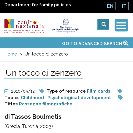
Department for family policies
EN
IT
Togg
Centro
Navi
Main
GO TO ADVANCED SEARCH
About Us
National Observatories
Websites of interest
News
Events
Contacts
Topics
Activities
UN Convention
menu
nazionale
Home
Un tocco di zenzero
di
Un tocco di zenzero
Documentazione
2010/05/12
Type of resource
Film cards
e
Topics
Childhood
Psychological development
Titles
Rassegne filmografiche
analisi
di Tassos Boulmetis
(Grecia, Turchia, 2003)