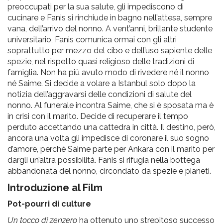
preoccupati per la sua salute, gli impediscono di
cucinare e Fanis si rinchiude in bagno nell’attesa, sempre
vana, dell’arrivo del nonno. A vent’anni, brillante studente
universitario, Fanis comunica ormai con gli altri
soprattutto per mezzo del cibo e dell’uso sapiente delle
spezie, nel rispetto quasi religioso delle tradizioni di
famiglia. Non ha più avuto modo di rivedere né il nonno
né Saime. Si decide a volare a Istanbul solo dopo la
notizia dell’aggravarsi delle condizioni di salute del
nonno. Al funerale incontra Saime, che si è sposata ma è
in crisi con il marito. Decide di recuperare il tempo
perduto accettando una cattedra in città. Il destino, però,
ancora una volta gli impedisce di coronare il suo sogno
d’amore, perché Saime parte per Ankara con il marito per
dargli un’altra possibilità. Fanis si rifugia nella bottega
abbandonata del nonno, circondato da spezie e pianeti.
Introduzione al Film
Pot-pourri di culture
Un tocco di zenzero
ha ottenuto uno strepitoso successo