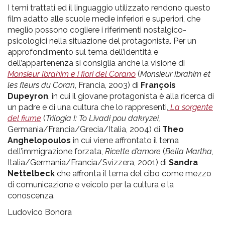
I temi trattati ed il linguaggio utilizzato rendono questo
film adatto alle scuole medie inferiori e superiori, che
meglio possono cogliere i riferimenti nostalgico-
psicologici nella situazione del protagonista. Per un
approfondimento sul tema dell’identità e
dell’appartenenza si consiglia anche la visione di
Monsieur Ibrahim e i fiori del Corano
(
Monsieur Ibrahim et
les fleurs du Coran
, Francia, 2003) di
François
Dupeyron
, in cui il giovane protagonista è alla ricerca di
un padre e di una cultura che lo rappresenti,
La sorgente
del fiume
(
Trilogia I: To Livadi pou dakryzei,
Germania/Francia/Grecia/Italia, 2004) di
Theo
Anghelopoulos
in cui viene affrontato il tema
dell’immigrazione forzata,
Ricette d’amore
(
Bella Martha
,
Italia/Germania/Francia/Svizzera, 2001) di
Sandra
Nettelbeck
che affronta il tema del cibo come mezzo
di comunicazione e veicolo per la cultura e la
conoscenza.
Ludovico Bonora