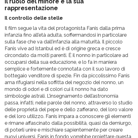
Il ruolo del minore e la sua
rappresentazione
Il controllo delle stelle
Il film segue la vita del protagonista Fanis dalla prima
infanzia fino all’età adulta, soffermandosi in particolare
sulla fase che va dall’infanzia alla maturità. Il piccolo
Fanis vive ad Istanbul ed è di origine greca e cresce
circondato da molti parenti. È il nonno in particolare ad
occuparsi della sua educazione, e lo fa in maniera
semplice e fortemente connotata con il suo lavoro di
bottegaio venditore di spezie. Fin da piccolissimo Fanis
ama rifugiarsi nella soffitta del negozio del nonno, un
mondo di odori e di colori cui il nonno ha dato
simbologie astrali. L’insegnamento dell’astronomia
passa, infatti, nelle parole del nonno, attraverso lo studio
delle proprietà del pepe e dello zafferano, del loro valore
e del loro utilizzo. Fanis impara a conoscere gli elementi
e rimane affascinato dalla possibilità, quasi da demiurgo,
di poterli unire e mischiare sapientemente per creare
nuovi universi. Fanis in fondo vorrebbe proiettare questa