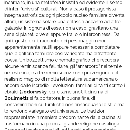
incarnano, in una metafora insistita ed evidente, il senso
di interi “universi” culturali. Non a caso il protagonista
insegna astrofisica: ogni piccolo nucleo familiare diventa,
allora, un sistema solare, una galassia accanto ad altre
galassie. In ognuna di esse, non a caso, gravitano una
serie di pianeti diversi eppure tra loro interconnessi. Da
qui il gusto per il racconto dei personaggi minori,
apparentemente inutili eppure necessari a completare
quella galleria familiare così variegata ma altrettanto
coesa. Un bozzettismo cinematografico che recupera
alcune reminiscenze felliniane, gli “amarcord” nei temi e
nell’estetica, e altre reminiscenze che provengono dal
realismo magico di molta letteratura sudamericana o
ancora dalle incredibili evoluzioni familiari di tanti scrittori
ebraici
(Jodorwsky,
per citarne uno). Il cinema di
Boulmetis
si fa portatore, in buona fine, di
contaminazioni culturali che non annacquano lo stile ma
lo rendono variegato ed universale. Le tradizioni,
rappresentate in maniera predominante dalla cucina, si
trasformano in una piccola-grande religione casalinga.