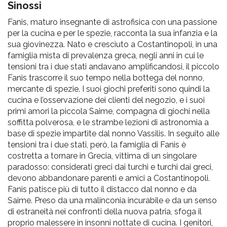
pr
Sinossi
l'infanzia
Fanis, maturo insegnante di astrofisica con una passione
per la cucina e per le spezie, racconta la sua infanzia e la
e
sua giovinezza. Nato e cresciuto a Costantinopoli, in una
famiglia mista di prevalenza greca, negli anni in cui le
tensioni tra i due stati andavano amplificandosi, il piccolo
l'adolescenza
Fanis trascorre il suo tempo nella bottega del nonno,
mercante di spezie. I suoi giochi preferiti sono quindi la
cucina e l’osservazione dei clienti del negozio, e i suoi
primi amori la piccola Saime, compagna di giochi nella
soffitta polverosa, e le strambe lezioni di astronomia a
base di spezie impartite dal nonno Vassilis. In seguito alle
tensioni tra i due stati, però, la famiglia di Fanis è
costretta a tornare in Grecia, vittima di un singolare
paradosso: considerati greci dai turchi e turchi dai greci,
devono abbandonare parenti e amici a Costantinopoli.
Fanis patisce più di tutto il distacco dal nonno e da
Saime. Preso da una malinconia incurabile e da un senso
di estraneità nei confronti della nuova patria, sfoga il
proprio malessere in insonni nottate di cucina. I genitori,