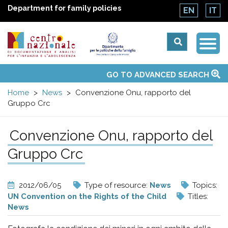
Department for family policies
EN
IT
Togg
Centro
Navi
Main
GO TO ADVANCED SEARCH
About Us
National Observatories
Websites of interest
News
Events
Contacts
Topics
Activities
UN Convention
menu
nazionale
Home
News
Convenzione Onu, rapporto del
Gruppo Crc
di
Convenzione Onu, rapporto del
Documentazione
Gruppo Crc
e
2012/06/05
Type of resource:
News
Topics:
analisi
UN Convention on the Rights of the Child
Titles:
News