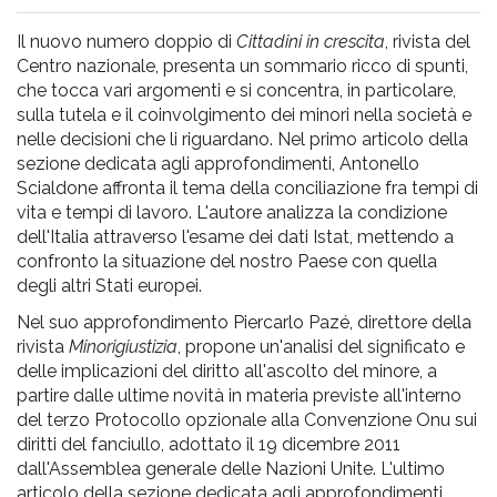
pr
l'infanzia
Il nuovo numero doppio di
Cittadini in crescita
, rivista del
Centro nazionale, presenta un sommario ricco di spunti,
che tocca vari argomenti e si concentra, in particolare,
e
sulla tutela e il coinvolgimento dei minori nella società e
nelle decisioni che li riguardano. Nel primo articolo della
l'adolescenza
sezione dedicata agli approfondimenti, Antonello
Scialdone affronta il tema della conciliazione fra tempi di
vita e tempi di lavoro. L'autore analizza la condizione
dell'Italia attraverso l'esame dei dati Istat, mettendo a
confronto la situazione del nostro Paese con quella
degli altri Stati europei.
Nel suo approfondimento Piercarlo Pazé, direttore della
rivista
Minorigiustizia
, propone un'analisi del significato e
delle implicazioni del diritto all'ascolto del minore, a
partire dalle ultime novità in materia previste all'interno
del terzo Protocollo opzionale alla Convenzione Onu sui
diritti del fanciullo, adottato il 19 dicembre 2011
dall'Assemblea generale delle Nazioni Unite. L'ultimo
articolo della sezione dedicata agli approfondimenti,