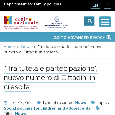
Department for family policies
EN
IT
Togg
Centro
Navi
Main
GO TO ADVANCED SEARCH
About Us
National Observatories
Websites of interest
News
Events
Contacts
Topics
Activities
UN Convention
menu
nazionale
Home
News
"Tra tutela e partecipazione", nuovo
numero di Cittadini in crescita
di
"Tra tutela e partecipazione",
Documentazione
nuovo numero di Cittadini in
e
crescita
analisi
2012/09/10
Type of resource:
News
Topics:
Social policies for children and adolescents
Titles:
News