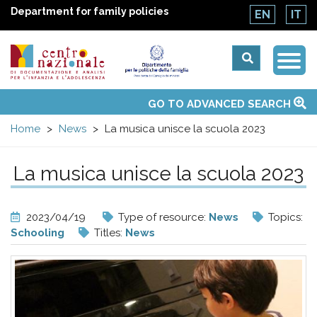
Department for family policies
EN
IT
Togg
Centro
Navi
Main
GO TO ADVANCED SEARCH
About Us
National Observatories
Websites of interest
News
Events
Contacts
Topics
Activities
UN Convention
menu
nazionale
Home
News
La musica unisce la scuola 2023
di
La musica unisce la scuola 2023
Documentazione
2023/04/19
Type of resource:
News
Topics:
e
Schooling
Titles:
News
analisi