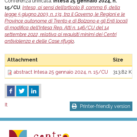
pr
Conferenza unificata.
Intesa 25 gennaio 2024, n.
15/CU
,
Intesa, ai sensi dell’articolo 8, comma 6, della
l'infanzia
legge 5 giugno 2003, n. 131, tra il Governo, le Regioni e le
Province autonome di Trento e di Bolzano e gli Enti locali
e
di modifica dell’Intesa Rep. Atti n. 146/CU del 14
settembre 2022, relativa ai requisiti minimi dei Centri
antiviolenza e delle Case rifugio
.
l'adolescenza
Attachment
Size
abstract Intesa 25 gennaio 2024, n. 15/CU
313.82 KB
It
Printer-friendly version