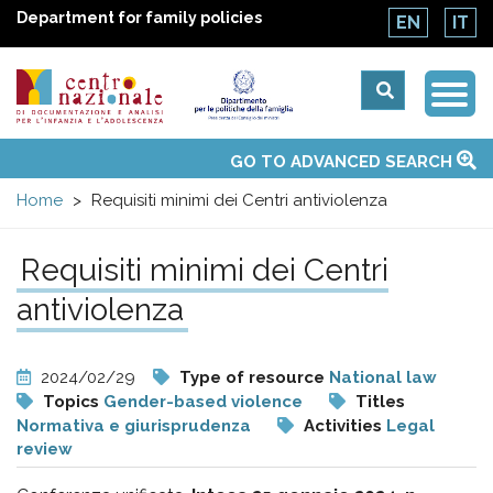
Department for family policies
EN
IT
Togg
Centro
Navi
Main
GO TO ADVANCED SEARCH
About Us
National Observatories
Websites of interest
News
Events
Contacts
Topics
Activities
UN Convention
menu
nazionale
Home
Requisiti minimi dei Centri antiviolenza
di
Requisiti minimi dei Centri
Documentazione
antiviolenza
e
2024/02/29
Type of resource
National law
Topics
Gender-based violence
Titles
analisi
Normativa e giurisprudenza
Activities
Legal
review