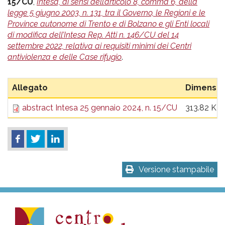
pr
15/CU
,
Intesa, ai sensi dell’articolo 8, comma 6, della
legge 5 giugno 2003, n. 131, tra il Governo, le Regioni e le
l'infanzia
Province autonome di Trento e di Bolzano e gli Enti locali
di modifica dell’Intesa Rep. Atti n. 146/CU del 14
e
settembre 2022, relativa ai requisiti minimi dei Centri
antiviolenza e delle Case rifugio
.
l'adolescenza
Allegato
Dimensio
abstract Intesa 25 gennaio 2024, n. 15/CU
313.82 KB
Versione stampabile