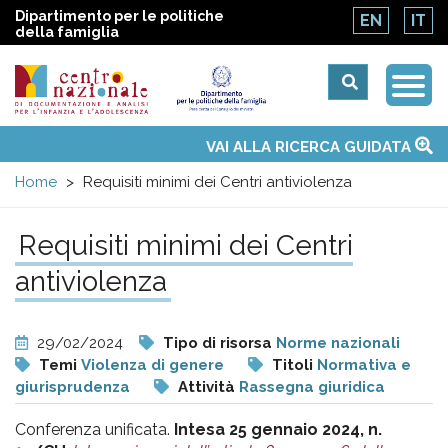
Dipartimento per le politiche
EN
IT
della famiglia
Togg
Centro
Navi
Main
VAI ALLA RICERCA GUIDATA
Chi siamo
Osservatori nazionali
Siti d'interesse
Notizie
Eventi
Contatti
Temi
Attività
Convenzione ONU
menu
nazionale
Home
Requisiti minimi dei Centri antiviolenza
di
Requisiti minimi dei Centri
antiviolenza
Documentazione
e
29/02/2024
Tipo di risorsa
Norme nazionali
Temi
Violenza di genere
Titoli
Normativa e
analisi
giurisprudenza
Attività
Rassegna giuridica
Conferenza unificata.
Intesa 25 gennaio 2024, n.