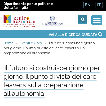
Dipartimento per le politiche
EN
IT
della famiglia
Togg
Centro
Navi
Main
VAI ALLA RICERCA GUIDATA
Chi siamo
Osservatori nazionali
Siti d'interesse
Notizie
Eventi
Contatti
Temi
Attività
Convenzione ONU
menu
nazionale
Home
Eventi e Corsi
Il futuro si costruisce giorno
per giorno. Il punto di vista dei care leavers sulla
di
preparazione all'autonomia
Documentazione
Il futuro si costruisce giorno per
giorno. Il punto di vista dei care
e
leavers sulla preparazione
analisi
all'autonomia