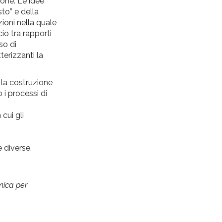
ione. Le idee
to” e della
zioni nella quale
cio tra rapporti
so di
terizzanti la
 la costruzione
 i processi di
 cui gli
 diverse.
emica per