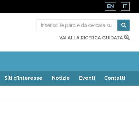
EN
IT
VAI ALLA RICERCA GUIDATA
Siti d'interesse
Notizie
Eventi
Contatti