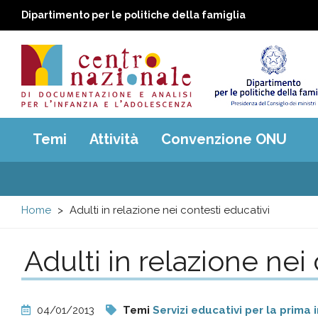
Dipartimento per le politiche della famiglia
Centro
Main
Temi
Attività
Convenzione ONU
menu
nazionale
di
Home
Adulti in relazione nei contesti educativi
Documentazione
Adulti in relazione nei
e
analisi
04/01/2013
Temi
Servizi educativi per la prima 