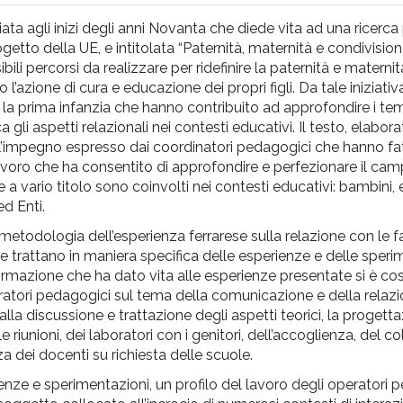
ata agli inizi degli anni Novanta che diede vita ad una ricerc
etto della UE, e intitolata “Paternità, maternità e condivisio
sibili percorsi da realizzare per ridefinire la paternità e matern
’azione di cura e educazione dei propri figli. Da tale iniziati
r la prima infanzia che hanno contribuito ad approfondire i temi
li aspetti relazionali nei contesti educativi. Il testo, elabora
l’impegno espresso dai coordinatori pedagogici che hanno fat
 lavoro che ha consentito di approfondire e perfezionare il cam
he a vario titolo sono coinvolti nei contesti educativi: bambini, 
ed Enti.
a metodologia dell’esperienza ferrarese sulla relazione con le f
 che trattano in maniera specifica delle esperienze e delle sper
formazione che ha dato vita alle esperienze presentate si è co
peratori pedagogici sul tema della comunicazione e della relazio
lla discussione e trattazione degli aspetti teorici, la progett
iunioni, dei laboratori con i genitori, dell’accoglienza, del co
nza dei docenti su richiesta delle scuole.
ienze e sperimentazioni, un profilo del lavoro degli operatori 