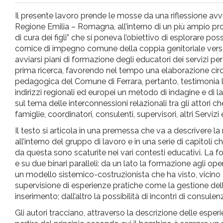
pr
Il presente lavoro prende le mosse da una riflessione avvi
Regione Emilia – Romagna, all’interno di un più ampio prog
l'infanzia
di cura dei figli” che si poneva l’obiettivo di esplorare pos
cornice di impegno comune della coppia genitoriale verso l
avviarsi piani di formazione degli educatori dei servizi pe
e
prima ricerca, favorendo nel tempo una elaborazione circa g
pedagogica del Comune di Ferrara, pertanto, testimonia 
l'adolescenza
indirizzi regionali ed europei un metodo di indagine e di
sul tema delle interconnessioni relazionali tra gli attori c
famiglie, coordinatori, consulenti, supervisori, altri Servizi 
Il testo si articola in una premessa che va a descrivere l
all’interno del gruppo di lavoro e in una serie di capitoli
da questa sono scaturite nei vari contesti educativi. La 
e su due binari paralleli: da un lato la formazione agli o
un modello sistemico-costruzionista che ha visto, vicino a
supervisione di esperienze pratiche come la gestione delle r
inserimento; dall’altro la possibilità di incontri di consule
Gli autori tracciano, attraverso la descrizione delle esper