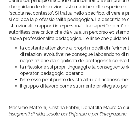
partire dal principio secondo cui il bambino è sempre un s
che guidano le descrizioni sistematiche delle esperienze 
“scuola nel contesto”. Si tratta, nello specifico, di vere e p
si colloca la professionalità pedagogica. La descrizione di 
istituzionali e rapporti interpersonali, tra saperi “esperti”
autoriflessione critica che dà vita a un percorso epistem
nuova professionalità pedagogica. Le linee che guidano i 
la costante attenzione ai propri modelli di riferimen
di relazioni evolutive; ne consegue l’abbandono di mod
negoziazione dei significati dei protagonisti coinvolti
la riflessione sui propri linguaggi e la conseguente ri
operatori pedagogici operano;
l’interesse per il punto di vista altrui e il riconoscime
il gruppo di lavoro come strumento privilegiato per 
Massimo Matteini, Cristina Fabbri, Donatella Mauro (a cur
insegnanti di nido, scuola per l'infanzia e per l'integrazione
,