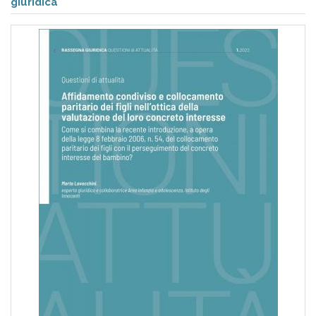
pr
giuridica
l'infanzia
e
l'adolescenza