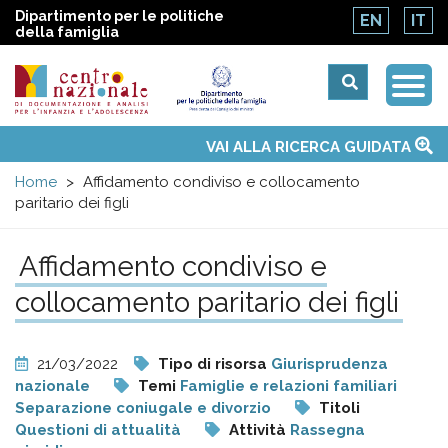
Dipartimento per le politiche
EN
IT
della famiglia
Togg
Centro
Navi
Main
VAI ALLA RICERCA GUIDATA
Chi siamo
Osservatori nazionali
Siti d'interesse
Notizie
Eventi
Contatti
Temi
Attività
Convenzione ONU
menu
nazionale
Home
Affidamento condiviso e collocamento
paritario dei figli
di
Affidamento condiviso e
Documentazione
collocamento paritario dei figli
e
21/03/2022
Tipo di risorsa
Giurisprudenza
analisi
nazionale
Temi
Famiglie e relazioni familiari
Separazione coniugale e divorzio
Titoli
Questioni di attualità
Attività
Rassegna