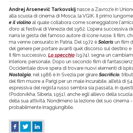
pr
Andrej Arsenevič Tarkovskij
nasce a Zavroz’e in Unione
alla scuola di cinema di Mosca, la VGIK. Il primo lungom
l'infanzia
e il violino
al quale collabora come sceneggiatore l'am
d’oro al festival di Venezia del 1962. L’opera successiva de
narra le gesta del famoso autore di icone russe. Il film,
e
ma venne censurato in Patria. Del 1972 è
Solaris
un film 
del genere per portare avanti quel discorso sul destino e 
l'adolescenza
Il film successivo,
Lo specchio
(1974), segna un cambiame
interiore, personale. Dopo un secondo film di fantascien
Occidentale dove spera di trovare nuovi elementi di ispira
Nostalgia
, nel 1986 è in Svezia per girare
Sacrificio
, tri
del film muore a Parigi per un male incurabile, all’età di 54 
espressiva del regista russo sembra sia passata, in questi 
(Podorvikha, Siberia, 1951), anche egli allievo della scuo
della sua attività. Nondimeno la lezione del suo cinema - p
probabilmente irraggiungibile.