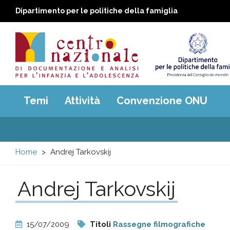
Dipartimento per le politiche della famiglia
Centro
Main
Temi
Attività
Convenzione ONU
menu
nazionale
di
Home
Andrej Tarkovskij
Documentazione
Andrej Tarkovskij
e
analisi
15/07/2009
Titoli
Rassegne filmografiche