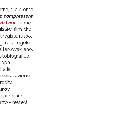
tria, si diploma
llo compressore
 di Ivan
Leone
ublëv
, film che
 regista russo,
lgere le regole
a tarkovskijano.
utobiografico,
uropa
talia
realizzazione
eredità
urov
i primi anni
atto - resterà