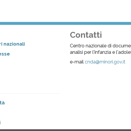
Contatti
i nazionali
Centro nazionale di docume
analisi per l'infanzia e l'ado
resse
e-mail
cnda@minori.gov.it
tà
i