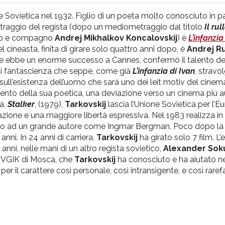
 Sovietica nel 1932. Figlio di un poeta molto conosciuto in pa
etraggio del regista (dopo un mediometraggio dal titolo
Il ru
ico e compagno
Andrej Mikhalkov Koncalovskij
) è
L’infanzia
l cineasta, finita di girare solo quattro anni dopo, è
Andrej R
 che ebbe un enorme successo a Cannes, confermò il talento del
di fantascienza che seppe, come già
L’infanzia di Ivan
, stravo
sull’esistenza dell’uomo che sarà uno dei leit motiv del cinem
nto della sua poetica, una deviazione verso un cinema più a
za,
Stalker
, (1979),
Tarkovskij
lascia l’Unione Sovietica per l’E
zione e una maggiore libertà espressiva. Nel 1983 realizza in I
buto ad un grande autore come Ingmar Bergman. Poco dopo la 
anni. In 24 anni di carriera,
Tarkovskij
ha girato solo 7 film. L’
anni, nelle mani di un altro regista sovietico,
Alexander Sok
la VGIK di Mosca, che
Tarkovskij
ha conosciuto e ha aiutato ne
er il carattere così personale, così intransigente, e così raref