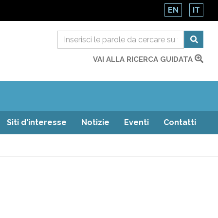
EN
IT
VAI ALLA RICERCA GUIDATA
Siti d'interesse
Notizie
Eventi
Contatti