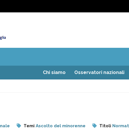
Chi siamo
Osservatori nazionali
onale
Temi
Ascolto del minorenne
Titoli
Normati