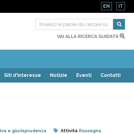
EN
IT
VAI ALLA RICERCA GUIDATA
Siti d'interesse
Notizie
Eventi
Contatti
va e giurisprudenza
Attività
Rassegna