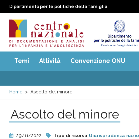
Dipartimento per le politiche della famiglia
Centro
Main
Temi
Attività
Convenzione ONU
menu
nazionale
di
Home
Ascolto del minore
Documentazione
Ascolto del minore
e
analisi
29/11/2022
Tipo di risorsa
Giurisprudenza nazi