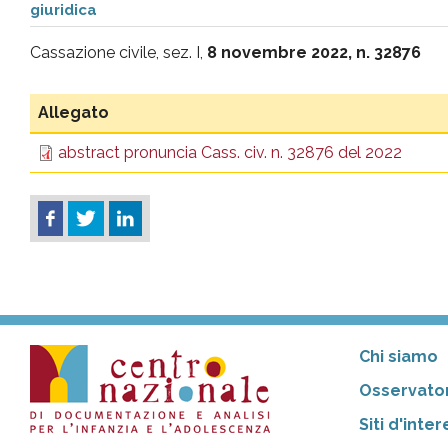
giuridica
pr
Cassazione civile, sez. I,
8 novembre 2022, n. 32876
l'infanzia
Allegato
e
abstract pronuncia Cass. civ. n. 32876 del 2022
l'adolescenza
Chi siamo
Osservator
Siti d'inte