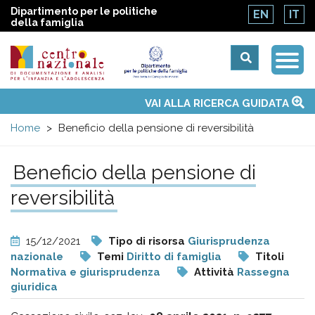
Dipartimento per le politiche
EN
IT
della famiglia
Togg
Centro
Navi
Main
VAI ALLA RICERCA GUIDATA
Chi siamo
Osservatori nazionali
Siti d'interesse
Notizie
Eventi
Contatti
Temi
Attività
Convenzione ONU
menu
nazionale
Home
Beneficio della pensione di reversibilità
di
Beneficio della pensione di
reversibilità
Documentazione
e
15/12/2021
Tipo di risorsa
Giurisprudenza
nazionale
Temi
Diritto di famiglia
Titoli
analisi
Normativa e giurisprudenza
Attività
Rassegna
giuridica