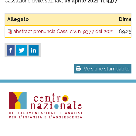
pr
Cassazione civile, sez. lav.,
08 aprile 2021, n. 9377
l'infanzia
Allegato
Dimen
e
abstract pronuncia Cass. civ. n. 9377 del 2021
89.25 
l'adolescenza
Versione stampabile