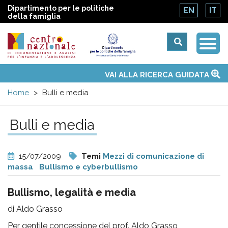
Dipartimento per le politiche
EN
IT
della famiglia
Togg
Centro
Navi
Main
VAI ALLA RICERCA GUIDATA
Chi siamo
Osservatori nazionali
Siti d'interesse
Notizie
Eventi
Contatti
Temi
Attività
Convenzione ONU
menu
nazionale
Home
Bulli e media
di
Bulli e media
Documentazione
15/07/2009
Temi
Mezzi di comunicazione di
e
massa
Bullismo e cyberbullismo
Bullismo, legalità e media
analisi
di Aldo Grasso
Per gentile concessione del prof. Aldo Grasso