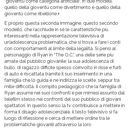
“gioventù come categoria artificiale”, in due modelli,
quello della gioventù come divertimento e quello della
gioventù come ribellione.
4
È proprio questa seconda immagine, questo secondo
modello, che racchiude in sé le caratteristiche più
interessanti nella rappresentazione televisiva di
un’adolescenza problematica, che si trova a fare i conti
con comportamenti al limite della legalità. Si pensi al
personaggio di Ryan in “The O.C.”, una delle serie più
amate dal pubblico giovanile: la sua adolescenza di
bullo, di ragazzo difficile spesso coinvolto in risse e furti
di auto è riscattata tramite il suo inserimento in una
famiglia che lo guida e ne indirizza le scelte, seppur tra
mille difficoltà. Il compito pedagogico che la famiglia di
Ryan assume nei suoi confronti è per mimesi assunto dal
telefilm stesso nei confronti del suo pubblico di giovani
spettatori. In questo senso la tv contribuisce a mettere in
forma il disagio adolescenziale, il testo televisivo si fa
luogo di riflessione e cerca di mettere ordine tra le
problematiche giovanili attraverso la loro