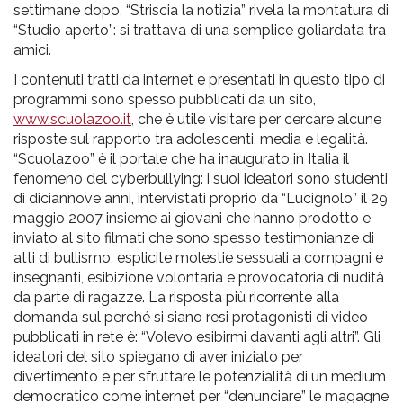
settimane dopo, “Striscia la notizia” rivela la montatura di
“Studio aperto”: si trattava di una semplice goliardata tra
amici.
I contenuti tratti da internet e presentati in questo tipo di
programmi sono spesso pubblicati da un sito,
www.scuolazoo.it
, che è utile visitare per cercare alcune
risposte sul rapporto tra adolescenti, media e legalità.
“Scuolazoo” è il portale che ha inaugurato in Italia il
fenomeno del cyberbullying: i suoi ideatori sono studenti
di diciannove anni, intervistati proprio da “Lucignolo” il 29
maggio 2007 insieme ai giovani che hanno prodotto e
inviato al sito filmati che sono spesso testimonianze di
atti di bullismo, esplicite molestie sessuali a compagni e
insegnanti, esibizione volontaria e provocatoria di nudità
da parte di ragazze. La risposta più ricorrente alla
domanda sul perché si siano resi protagonisti di video
pubblicati in rete è: “Volevo esibirmi davanti agli altri”. Gli
ideatori del sito spiegano di aver iniziato per
divertimento e per sfruttare le potenzialità di un medium
democratico come internet per “denunciare” le magagne