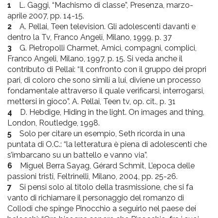
1
L. Gaggi, “Machismo di classe”, Presenza, marzo-
aprile 2007, pp. 14-15.
2
A. Pellai, Teen television. Gli adolescenti davanti e
dentro la Tv, Franco Angeli, Milano, 1999, p. 37
3
G. Pietropolli Charmet, Amici, compagni, complici,
Franco Angeli, Milano, 1997, p. 15. Si veda anche il
contributo di Pellai: “Il confronto con il gruppo dei propri
pari, di coloro che sono simili a lui, diviene un processo
fondamentale attraverso il quale verificarsi, interrogarsi,
mettersi in gioco”. A. Pellai, Teen tv, op. cit., p. 31
4
D. Hebdige, Hiding in the light. On images and thing,
London, Routledge, 1998.
5
Solo per citare un esempio, Seth ricorda in una
puntata di O.C.: “la letteratura è piena di adolescenti che
s’imbarcano su un battello e vanno via”.
6
Miguel Berra Sayag, Gérard Schmit, L’epoca delle
passioni tristi, Feltrinelli, Milano, 2004, pp. 25-26.
7
Si pensi solo al titolo della trasmissione, che si fa
vanto di richiamare il personaggio del romanzo di
Collodi che spinge Pinocchio a seguirlo nel paese dei