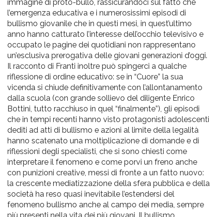
immagine di proto-bullo, rassicurandoci sul fatto che
l’emergenza educativa e i numerosissimi episodi di
bullismo giovanile che in questi mesi, in quest’ultimo
anno hanno catturato l’interesse dell’occhio televisivo e
occupato le pagine dei quotidiani non rappresentano
un’esclusiva prerogativa delle giovani generazioni d’oggi.
Il racconto di Franti inoltre può spingerci a qualche
riflessione di ordine educativo: se in “Cuore” la sua
vicenda si chiude definitivamente con l’allontanamento
dalla scuola (con grande sollievo del diligente Enrico
Bottini, tutto racchiuso in quel “finalmente”), gli episodi
che in tempi recenti hanno visto protagonisti adolescenti
dediti ad atti di bullismo e azioni al limite della legalità
hanno scatenato una moltiplicazione di domande e di
riflessioni degli specialisti, che si sono chiesti come
interpretare il fenomeno e come porvi un freno anche
con punizioni creative, messi di fronte a un fatto nuovo:
la crescente mediatizzazione della sfera pubblica e della
società ha reso quasi inevitabile l’estendersi del
fenomeno bullismo anche al campo dei media, sempre
più presenti nella vita dei più giovani. Il bullismo