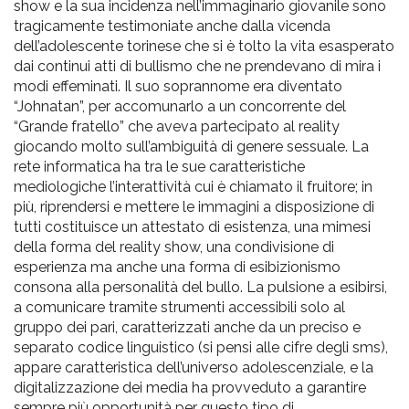
show e la sua incidenza nell’immaginario giovanile sono
tragicamente testimoniate anche dalla vicenda
dell’adolescente torinese che si è tolto la vita esasperato
dai continui atti di bullismo che ne prendevano di mira i
modi effeminati. Il suo soprannome era diventato
“Johnatan”, per accomunarlo a un concorrente del
“Grande fratello” che aveva partecipato al reality
giocando molto sull’ambiguità di genere sessuale. La
rete informatica ha tra le sue caratteristiche
mediologiche l’interattività cui è chiamato il fruitore; in
più, riprendersi e mettere le immagini a disposizione di
tutti costituisce un attestato di esistenza, una mimesi
della forma del reality show, una condivisione di
esperienza ma anche una forma di esibizionismo
consona alla personalità del bullo. La pulsione a esibirsi,
a comunicare tramite strumenti accessibili solo al
gruppo dei pari, caratterizzati anche da un preciso e
separato codice linguistico (si pensi alle cifre degli sms),
appare caratteristica dell’universo adolescenziale, e la
digitalizzazione dei media ha provveduto a garantire
sempre più opportunità per questo tipo di