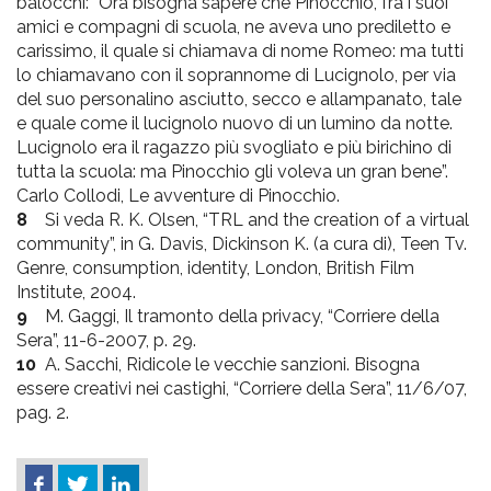
balocchi: “Ora bisogna sapere che Pinocchio, fra i suoi
amici e compagni di scuola, ne aveva uno prediletto e
carissimo, il quale si chiamava di nome Romeo: ma tutti
lo chiamavano con il soprannome di Lucignolo, per via
del suo personalino asciutto, secco e allampanato, tale
e quale come il lucignolo nuovo di un lumino da notte.
Lucignolo era il ragazzo più svogliato e più birichino di
tutta la scuola: ma Pinocchio gli voleva un gran bene”.
Carlo Collodi, Le avventure di Pinocchio.
8
Si veda R. K. Olsen, “TRL and the creation of a virtual
community”, in G. Davis, Dickinson K. (a cura di), Teen Tv.
Genre, consumption, identity, London, British Film
Institute, 2004.
9
M. Gaggi, Il tramonto della privacy, “Corriere della
Sera”, 11-6-2007, p. 29.
10
A. Sacchi, Ridicole le vecchie sanzioni. Bisogna
essere creativi nei castighi, “Corriere della Sera”, 11/6/07,
pag. 2.