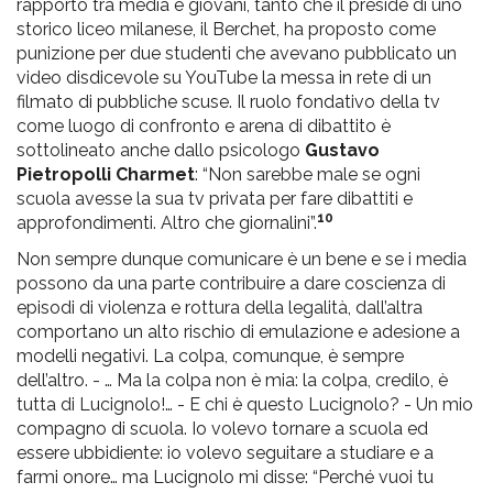
rapporto tra media e giovani, tanto che il preside di uno
storico liceo milanese, il Berchet, ha proposto come
punizione per due studenti che avevano pubblicato un
video disdicevole su YouTube la messa in rete di un
filmato di pubbliche scuse. Il ruolo fondativo della tv
come luogo di confronto e arena di dibattito è
sottolineato anche dallo psicologo
Gustavo
Pietropolli Charmet
: “Non sarebbe male se ogni
scuola avesse la sua tv privata per fare dibattiti e
10
approfondimenti. Altro che giornalini”.
Non sempre dunque comunicare è un bene e se i media
possono da una parte contribuire a dare coscienza di
episodi di violenza e rottura della legalità, dall’altra
comportano un alto rischio di emulazione e adesione a
modelli negativi. La colpa, comunque, è sempre
dell’altro. - … Ma la colpa non è mia: la colpa, credilo, è
tutta di Lucignolo!… - E chi è questo Lucignolo? - Un mio
compagno di scuola. Io volevo tornare a scuola ed
essere ubbidiente: io volevo seguitare a studiare e a
farmi onore… ma Lucignolo mi disse: “Perché vuoi tu