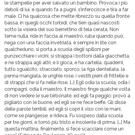
le stampelle per aver salvato un bambino. Provoca i più
deboli di lui, e quando fa a pugni, s’inferocisce e tira a far
male. Ci ha qualcosa che mette ribrezzo su quella fronte
bassa, in quegli occhi torbidi, che tien quasi nascosti
sotto la visiera del suo berrettino di tela cerata. Non
teme nulla, ride in faccia al maestro, ruba quando può,
nega con una faccia invetriata, è sempre in lite con
qualcheduno, si porta a scuola degli spilloni per
punzecchiare i vicini, si strappa i bottoni dalla giacchetta,
e ne strappa agli altri, e li gioca, e ha cartella, quaderni,
tutto sgualcito, stracciato, sporco, la riga dentellata, la
penna mangiata, le unghie rose, i vestiti pieni di frittelle e
di strappi che si fa nelle risse. […] Egli odia la scuola, odia i
compagni, odia il maestro. Il maestro finge qualche volta
di non vedere le sue birbonate, ed egli fa peggio: provò a
pigliarlo con le buone, ed egli se ne fece beffe. Gli disse
delle parole terribili, ed egli si coprì il viso con le mani,
come se piangesse, e rideva. Fu sospeso dalla scuola
per tre giorni, e tornò più tristo e insolente di prima. […] Ma
questa mattina, finalmente, si fece scacciare come un