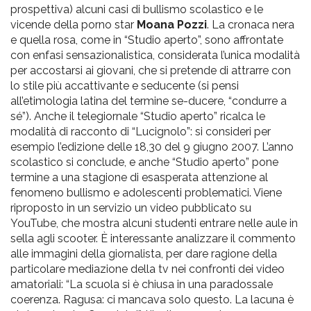
prospettiva) alcuni casi di bullismo scolastico e le
vicende della porno star
Moana Pozzi
. La cronaca nera
e quella rosa, come in “Studio aperto”, sono affrontate
con enfasi sensazionalistica, considerata l’unica modalità
per accostarsi ai giovani, che si pretende di attrarre con
lo stile più accattivante e seducente (si pensi
all’etimologia latina del termine se-ducere, “condurre a
sé”). Anche il telegiornale “Studio aperto” ricalca le
modalità di racconto di “Lucignolo”: si consideri per
esempio l’edizione delle 18,30 del 9 giugno 2007. L’anno
scolastico si conclude, e anche “Studio aperto” pone
termine a una stagione di esasperata attenzione al
fenomeno bullismo e adolescenti problematici. Viene
riproposto in un servizio un video pubblicato su
YouTube, che mostra alcuni studenti entrare nelle aule in
sella agli scooter. È interessante analizzare il commento
alle immagini della giornalista, per dare ragione della
particolare mediazione della tv nei confronti dei video
amatoriali: “La scuola si è chiusa in una paradossale
coerenza. Ragusa: ci mancava solo questo. La lacuna è