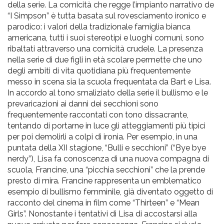
della serie. La comicità che regge l’impianto narrativo de
“I Simpson” è tutta basata sul rovesciamento ironico e
parodico: i valori della tradizionale famiglia bianca
americana, tutti i suoi stereotipi e luoghi comuni, sono
ribaltati attraverso una comicità crudele. La presenza
nella serie di due figli in età scolare permette che uno
degli ambiti di vita quotidiana più frequentemente
messo in scena sia la scuola frequentata da Bart e Lisa.
In accordo al tono smaliziato della serie il bullismo e le
prevaricazioni ai danni dei secchioni sono
frequentemente raccontati con tono dissacrante,
tentando di portarne in luce gli atteggiamenti più tipici
per poi demolirli a colpi di ironia. Per esempio, in una
puntata della XII stagione, “Bulli e secchioni” (“Bye bye
nerdy”), Lisa fa conoscenza di una nuova compagna di
scuola, Francine, una “picchia secchioni” che la prende
presto di mira. Francine rappresenta un emblematico
esempio di bullismo femminile, già diventato oggetto di
racconto del cinema in film come “Thirteen” e “Mean
Girls”. Nonostante i tentativi di Lisa di accostarsi alla