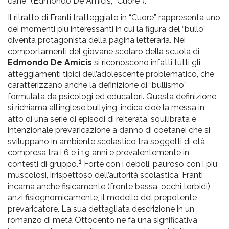
cane” (Edmondo De Amicis, “Cuore”).
Il ritratto di Franti tratteggiato in “Cuore” rappresenta uno
dei momenti più interessanti in cui la figura del “bullo”
diventa protagonista della pagina letteraria. Nei
comportamenti del giovane scolaro della scuola di
Edmondo De Amicis
si riconoscono infatti tutti gli
atteggiamenti tipici dell’adolescente problematico, che
caratterizzano anche la definizione di “bullismo”
formulata da psicologi ed educatori. Questa definizione
si richiama all’inglese bullying, indica cioè la messa in
atto di una serie di episodi di reiterata, squilibrata e
intenzionale prevaricazione a danno di coetanei che si
sviluppano in ambiente scolastico tra soggetti di età
compresa tra i 6 e i 19 anni e prevalentemente in
1
contesti di gruppo.
Forte con i deboli, pauroso con i più
muscolosi, irrispettoso dell’autorità scolastica, Franti
incarna anche fisicamente (fronte bassa, occhi torbidi),
anzi fisiognomicamente, il modello del prepotente
prevaricatore. La sua dettagliata descrizione in un
romanzo di metà Ottocento ne fa una significativa