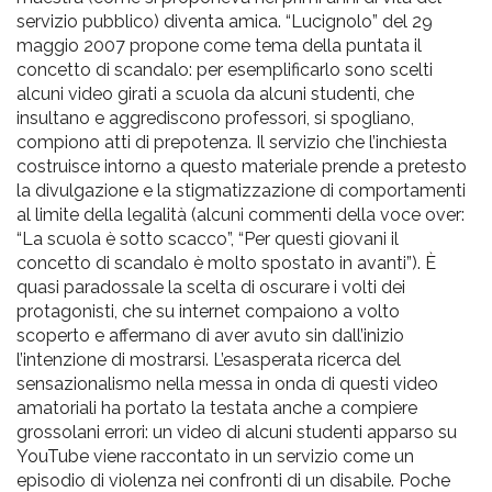
servizio pubblico) diventa amica. “Lucignolo” del 29
maggio 2007 propone come tema della puntata il
concetto di scandalo: per esemplificarlo sono scelti
alcuni video girati a scuola da alcuni studenti, che
insultano e aggrediscono professori, si spogliano,
compiono atti di prepotenza. Il servizio che l’inchiesta
costruisce intorno a questo materiale prende a pretesto
la divulgazione e la stigmatizzazione di comportamenti
al limite della legalità (alcuni commenti della voce over:
“La scuola è sotto scacco”, “Per questi giovani il
concetto di scandalo è molto spostato in avanti”). È
quasi paradossale la scelta di oscurare i volti dei
protagonisti, che su internet compaiono a volto
scoperto e affermano di aver avuto sin dall’inizio
l’intenzione di mostrarsi. L’esasperata ricerca del
sensazionalismo nella messa in onda di questi video
amatoriali ha portato la testata anche a compiere
grossolani errori: un video di alcuni studenti apparso su
YouTube viene raccontato in un servizio come un
episodio di violenza nei confronti di un disabile. Poche