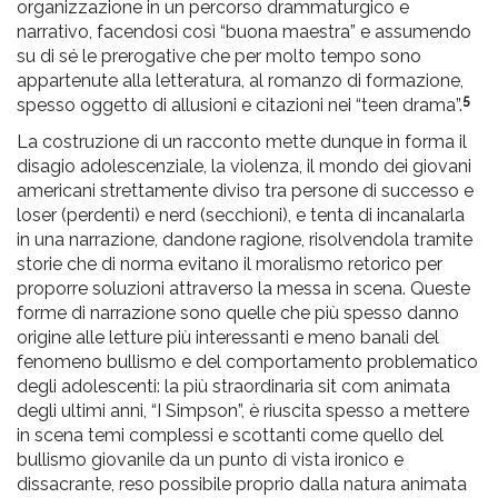
organizzazione in un percorso drammaturgico e
narrativo, facendosi così “buona maestra” e assumendo
su di sé le prerogative che per molto tempo sono
appartenute alla letteratura, al romanzo di formazione,
5
spesso oggetto di allusioni e citazioni nei “teen drama”.
La costruzione di un racconto mette dunque in forma il
disagio adolescenziale, la violenza, il mondo dei giovani
americani strettamente diviso tra persone di successo e
loser (perdenti) e nerd (secchioni), e tenta di incanalarla
in una narrazione, dandone ragione, risolvendola tramite
storie che di norma evitano il moralismo retorico per
proporre soluzioni attraverso la messa in scena. Queste
forme di narrazione sono quelle che più spesso danno
origine alle letture più interessanti e meno banali del
fenomeno bullismo e del comportamento problematico
degli adolescenti: la più straordinaria sit com animata
degli ultimi anni, “I Simpson”, è riuscita spesso a mettere
in scena temi complessi e scottanti come quello del
bullismo giovanile da un punto di vista ironico e
dissacrante, reso possibile proprio dalla natura animata