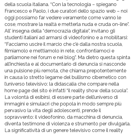
della scuola italiana. “Con la tecnologia – spiegano
Francesco e Paolo, i due curatori dello spazio web – noi
oggi possiamo far vedere veramente come vanno le
cose, mostrare la realtà e metterla nuda e cruda on-line”.
All' insegna della “democrazia digitale”, invitano gli
studenti italiani ad armarsi di videofonino e a mobilitarsi:
“Facciamo uscire il marcio che c’è dalla nostra scuola,
filmiamolo e mettiamolo in rete, confrontiamoci e
parliamone nei forum e nei blog”. Ma dietro questa spinta
all’inchiesta e al documentario di denuncia si nasconde
una pulsione più remota, che chiama prepotentemente
in causa lo stretto legame del bullismo cibernetico con
l’universo televisivo: la didascalia che compare nella
home page del sito è infatti “il reality show della scuola”.
La volontà di esibirsi, di essere parte dell’universo di
immagini e simulacri che popola in modo sempre più
pervasivo la vita degli adolescenti, prende il
sopravvento: il videofonino, da macchina di denuncia,
diventa testimone di violenza e strumento per divulgarla.
La significatività di un genere televisivo come il reality