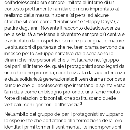
dell’adolescente era sempre limitata all’interno di un
contesto prettamente familiare e meno improntato al
realismo della messa in scena (si pensi ad alcune
storiche sit com come “I Robinson” e “Happy Days”), a
partire dagli anni Novanta il racconto dell’adolescenza
nella serialità americana è diventato sempre più centrale
e articolato da prospettive sempre più originali e mature.
Le situazioni di partenza che nel teen drama servono da
innesco per lo sviluppo narrativo della serie sono le
dinamiche interpersonali che si instaurano nel “gruppo
dei pari”, all’interno del quale i protagonisti sono legati da
una relazione profonda, caratterizzata dall’appartenenza
e dalla solidarietà generazionale; il teen drama riconosce
dunque che: gli adolescenti sperimentano la spinta verso
l’amicizia come un bisogno profondo, una fame molto
forte di relazioni orizzontali, che sostituiscano quelle
3
verticali -con i genitori- dell’infanzia.
Nell’ambito del gruppo dei pari i protagonisti sviluppano
le esperienze che porteranno alla formazione della loro
identità: i primi tormenti sentimentali, le incomprensioni