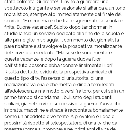
stata colmata. Guardate!”. L’invito a guardare uno
spettacolo intrigante e sensazionale si affianca a un tono
moralistico, stemperato immediatamente dal finale del
servizio: “E meno male che tra le sgommate la scuola è
finita. Buone vacanze!”. Subito dopo l’anchorman in
studio lancia un servizio dedicato alla fine della scuola e
alle prime gite in spiaggia. Il commento del giornalista
pare ribaltare e stravolgere la prospettiva moralizzante
del servizio precedente: “Ma sì, se le sono meritate
queste vacanze, e dopo la guerra d’uova fuori
dall’istituto possono abbandonare finalmente i libri”.
Risulta del tutto evidente la prospettiva amicale di
questo tipo di tv, l’assenza di un’autorità, di una
mediazione valoriale che metta ordine a temi legati
all’adolescenza ma molto diversi fra loro, per cui se in un
primo tempo si condanna il bullismo degli studenti
siciliani, già nel servizio successivo la guerra d’uova che
imbratta macchine e strade è raccontata bonariamente
come un aneddoto divertente. A prevalere è l’idea di
prossimità rispetto al telespettatore, di una tv che da
maestra (come si proponeva nei primi anni di vita del