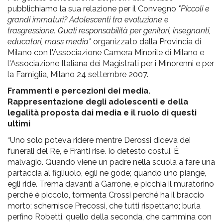
pr
pubblichiamo la sua relazione per il Convegno
"Piccoli e
l'infanzia
grandi immaturi? Adolescenti tra evoluzione e
trasgressione. Quali responsabilità per genitori, insegnanti,
educatori, mass media"
organizzato dalla Provincia di
e
Milano con l'Associazione Camera Minorile di Milano e
l'Associazione Italiana dei Magistrati per i Minorenni e per
l'adolescenza
la Famiglia, Milano 24 settembre 2007.
Frammenti e percezioni dei media.
Rappresentazione degli adolescenti e della
legalità proposta dai media e il ruolo di questi
ultimi
“Uno solo poteva ridere mentre Derossi diceva dei
funerali del Re, e Franti rise. Io detesto costui. È
malvagio. Quando viene un padre nella scuola a fare una
partaccia al figliuolo, egli ne gode; quando uno piange,
egli ride. Trema davanti a Garrone, e picchia il muratorino
perché è piccolo, tormenta Crossi perché ha il braccio
morto; schernisce Precossi, che tutti rispettano; burla
perfino Robetti, quello della seconda, che cammina con