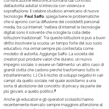
comunicazione elettronica (lontana dal controllo
dell’autorità adulta) si intreccia con violenza e
sopraffazione. Il celebre studioso americano di nuove
tecnologie,
Paul Saffo
, spiega bene le problematiche
che si aprono con la diffusione dei cosiddetti personal
media, tra cui internet: “nell’era di internet le tecnologie
digitali sono il solvente che scioglie la colla delle
istituzioni tradizionali”. Tra queste istituzioni si può a buon
diritto inscrivere la scuola, un tempo forte del suo ruolo
educativo, ma ormai sempre più contestata come
modello di autorità. Aggiunge Saffo: La società dei
creatori può produrre valori che durano, un nuovo
impegno sociale, o essere un fallimento: un altro caso di
grandi civiltà che cadono perché trasformano tutto in
intrattenimento. […] C’è il rischio di sviluppi negativi in vari
campi: da quello sociale, nel quale assistiamo a una
sorta di abolizione del concetto di privacy da parte dei
9
più giovani, a quello politico.
Anche gli educatori e gli operatori scolastici hanno
recentemente riservato sempre maggiore attenzione al