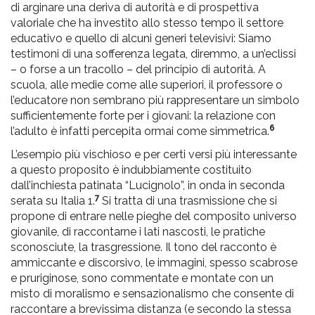
di arginare una deriva di autorità e di prospettiva
valoriale che ha investito allo stesso tempo il settore
educativo e quello di alcuni generi televisivi: Siamo
testimoni di una sofferenza legata, diremmo, a un’eclissi
– o forse a un tracollo – del principio di autorità. A
scuola, alle medie come alle superiori, il professore o
l’educatore non sembrano più rappresentare un simbolo
sufficientemente forte per i giovani: la relazione con
6
l’adulto è infatti percepita ormai come simmetrica.
L’esempio più vischioso e per certi versi più interessante
a questo proposito è indubbiamente costituito
dall’inchiesta patinata “Lucignolo”, in onda in seconda
7
serata su Italia 1.
Si tratta di una trasmissione che si
propone di entrare nelle pieghe del composito universo
giovanile, di raccontarne i lati nascosti, le pratiche
sconosciute, la trasgressione. Il tono del racconto è
ammiccante e discorsivo, le immagini, spesso scabrose
e pruriginose, sono commentate e montate con un
misto di moralismo e sensazionalismo che consente di
raccontare a brevissima distanza (e secondo la stessa