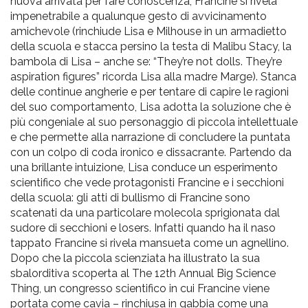
nuova arrivata per fare conoscenza, Francine si rivela
impenetrabile a qualunque gesto di avvicinamento
amichevole (rinchiude Lisa e Milhouse in un armadietto
della scuola e stacca persino la testa di Malibu Stacy, la
bambola di Lisa – anche se: “They’re not dolls. They’re
aspiration figures” ricorda Lisa alla madre Marge). Stanca
delle continue angherie e per tentare di capire le ragioni
del suo comportamento, Lisa adotta la soluzione che è
più congeniale al suo personaggio di piccola intellettuale
e che permette alla narrazione di concludere la puntata
con un colpo di coda ironico e dissacrante. Partendo da
una brillante intuizione, Lisa conduce un esperimento
scientifico che vede protagonisti Francine e i secchioni
della scuola: gli atti di bullismo di Francine sono
scatenati da una particolare molecola sprigionata dal
sudore di secchioni e losers. Infatti quando ha il naso
tappato Francine si rivela mansueta come un agnellino.
Dopo che la piccola scienziata ha illustrato la sua
sbalorditiva scoperta al The 12th Annual Big Science
Thing, un congresso scientifico in cui Francine viene
portata come cavia – rinchiusa in gabbia come una