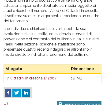
pr
Il bullismo in ambito scolastico è un tema di grande
attualità, ampiamente dibattuto sui media, oggetto di
l'infanzia
studi e ricerche. Il numero 1/2007 di Cittadini in crescita
si sofferma su questo argomento, tracciando un quadro
e
del fenomeno
che individua e chiarisce i suoi vari aspetti, la sua
l'adolescenza
evoluzione e la sua entità, ed evidenzia interventi di
prevenzione e di contrasto del bullismo in Italia e in altri
Paesi. Nella sezione Ricerche e statistiche sono
presentate quattro recenti indagini che affrontano in
modo diretto o indiretto il fenomeno del bullismo.
Allegato
Dimensione
Cittadini in crescita 1/2007
1.5 MB
En
Versione stampabile