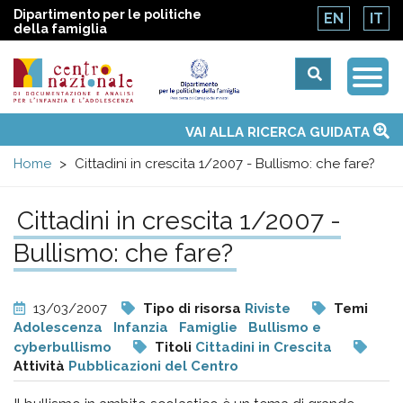
Dipartimento per le politiche
EN
IT
della famiglia
Togg
Centro
Navi
Main
VAI ALLA RICERCA GUIDATA
Chi siamo
Osservatori nazionali
Siti d'interesse
Notizie
Eventi
Contatti
Temi
Attività
Convenzione ONU
menu
nazionale
Home
Cittadini in crescita 1/2007 - Bullismo: che fare?
di
Cittadini in crescita 1/2007 -
Bullismo: che fare?
Documentazione
e
13/03/2007
Tipo di risorsa
Riviste
Temi
Adolescenza
Infanzia
Famiglie
Bullismo e
analisi
cyberbullismo
Titoli
Cittadini in Crescita
Attività
Pubblicazioni del Centro