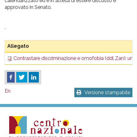
calendarizzato ed è in attesa di essere discusso e
approvato in Senato.
.
Allegato
Contrastare discriminazione e omofobia (ddl Zan): un
En
Versione stampabile