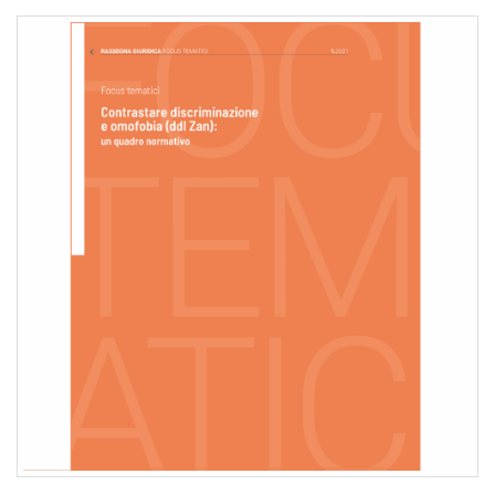
pr
l'infanzia
e
l'adolescenza