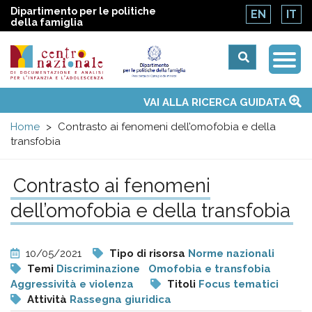
Dipartimento per le politiche
EN
IT
della famiglia
Togg
Centro
Navi
Main
VAI ALLA RICERCA GUIDATA
Chi siamo
Osservatori nazionali
Siti d'interesse
Notizie
Eventi
Contatti
Temi
Attività
Convenzione ONU
menu
nazionale
Home
Contrasto ai fenomeni dell’omofobia e della
transfobia
di
Contrasto ai fenomeni
Documentazione
dell’omofobia e della transfobia
e
10/05/2021
Tipo di risorsa
Norme nazionali
analisi
Temi
Discriminazione
Omofobia e transfobia
Aggressività e violenza
Titoli
Focus tematici
Attività
Rassegna giuridica